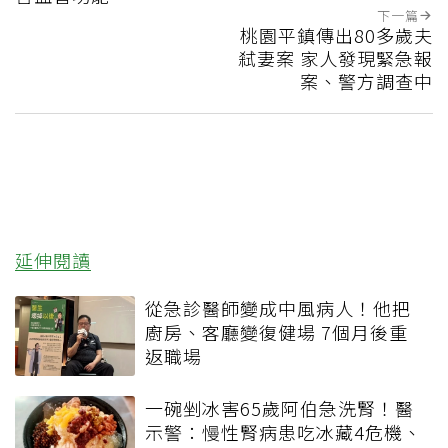
下一篇
桃園平鎮傳出80多歲夫
弒妻案 家人發現緊急報
案、警方調查中
延伸閱讀
從急診醫師變成中風病人！他把
廚房、客廳變復健場 7個月後重
返職場
一碗剉冰害65歲阿伯急洗腎！醫
示警：慢性腎病患吃冰藏4危機、