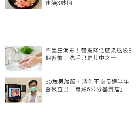
建議3妙招
不靠狂消毒！醫揭降低感染風險8
個習慣：洗手只是其中之一
50歲男腹脹、消化不良長達半年
醫檢查出「胃藏6公分基質瘤」