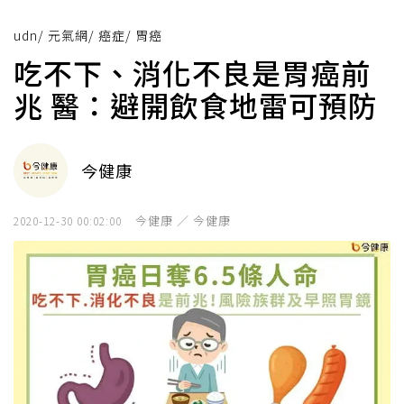
udn
/
元氣網
/
癌症
/
胃癌
吃不下、消化不良是胃癌前
兆 醫：避開飲食地雷可預防
今健康
今健康 ／ 今健康
2020-12-30 00:02:00