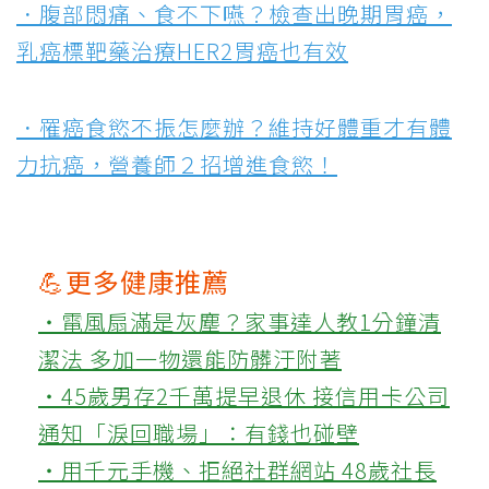
．腹部悶痛、食不下嚥？檢查出晚期胃癌，
乳癌標靶藥治療HER2胃癌也有效
．罹癌食慾不振怎麼辦？維持好體重才有體
力抗癌，營養師２招增進食慾！
💪更多健康推薦
‧電風扇滿是灰塵？家事達人教1分鐘清
潔法 多加一物還能防髒汙附著
‧45歲男存2千萬提早退休 接信用卡公司
通知「淚回職場」：有錢也碰壁
‧用千元手機、拒絕社群網站 48歲社長