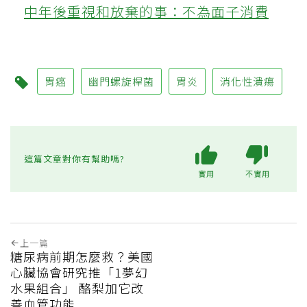
中年後重視和放棄的事：不為面子消費
胃癌
幽門螺旋桿菌
胃炎
消化性潰瘍
這篇文章對你有幫助嗎?
實用
不實用
上一篇
糖尿病前期怎麼救？美國
心臟協會研究推「1夢幻
水果組合」 酪梨加它改
善血管功能