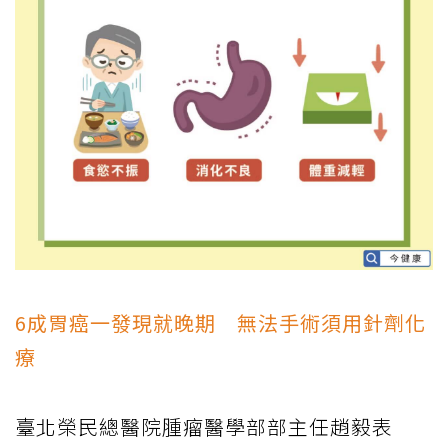
6成胃癌一發現就晚期 無法手術須用針劑化
療
臺北榮民總醫院腫瘤醫學部部主任趙毅表