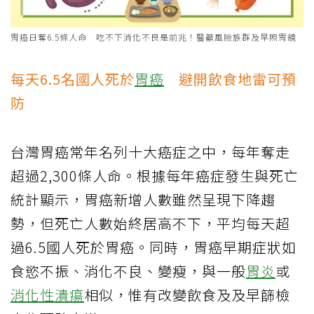
胃癌日奪6.5條人命 吃不下消化不良是前兆！醫籲風險族群及早照胃鏡
每天6.5名國人死於
胃癌
避開飲食地雷可預
防
台灣胃癌常年名列十大癌症之中，每年奪走
超過2,300條人命。根據每年癌症發生與死亡
統計顯示，胃癌新增人數雖然呈現下降趨
勢，但死亡人數始終居高不下，平均每天超
過6.5國人死於胃癌。同時，胃癌早期症狀如
食慾不振、消化不良、變瘦，與一般
胃炎
或
消化性潰瘍
相似，惟有改變飲食及及早篩檢