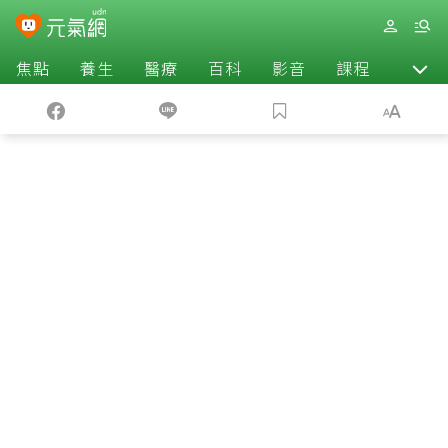
焦點
養生
醫療
百科
影音
課程
退休