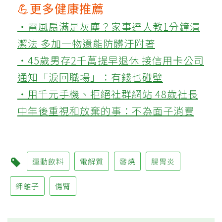
💪更多健康推薦
‧電風扇滿是灰塵？家事達人教1分鐘清
潔法 多加一物還能防髒汙附著
‧45歲男存2千萬提早退休 接信用卡公司
通知「淚回職場」：有錢也碰壁
‧用千元手機、拒絕社群網站 48歲社長
中年後重視和放棄的事：不為面子消費
運動飲料
電解質
發燒
腸胃炎
鉀離子
傷腎