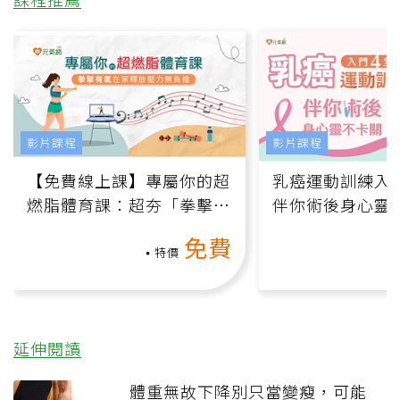
影片課程
影片課程
【免費線上課】專屬你的超
乳癌運動訓練入門
燃脂體育課：超夯「拳擊有
伴你術後身心靈
氧」高壓族在家釋放壓力無
上影音課）
免費
負擔
特價
延伸閱讀
體重無故下降別只當變瘦，可能