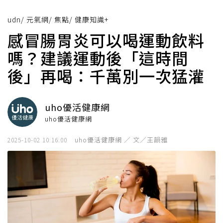
udn
/
元氣網
/
焦點
/
健康知識+
感冒腸胃炎可以喝運動飲料
嗎？建議運動後「這時間
後」再喝：千萬別一次猛灌
uho優活健康網
uho優活健康網
uho優活健康網 ／ 文／王韻雅
2025-10-02 10:16:00