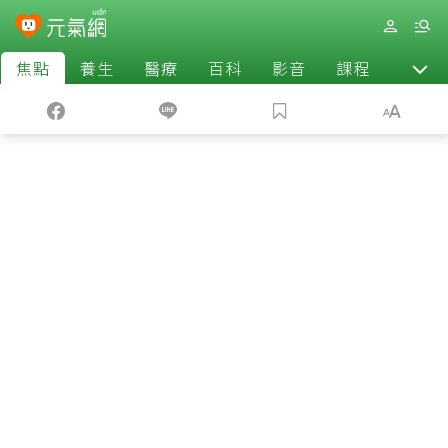
焦點
養生
醫療
百科
影音
課程
退休