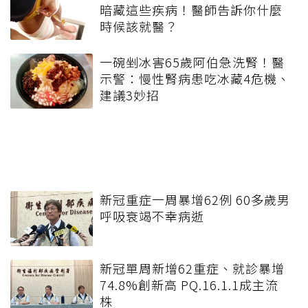
暗藏這些疾病！醫師告訴你什麼
時候該就醫？
一碗剉冰害65歲阿伯急洗腎！醫
示警：慢性腎病患吃冰藏4危機、
建議3妙招
新冠重症一周暴增62例 60多歲男
呼吸衰竭不幸病逝
新冠單周新增62重症、就診暴增
74.8%創新高 PQ.16.1.1成主流
株