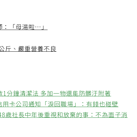
師：「母湯啦…」
9公斤、嚴重營養不良
教1分鐘清潔法 多加一物還能防髒汙附著
接信用卡公司通知「淚回職場」：有錢也碰壁
48歲社長中年後重視和放棄的事：不為面子消