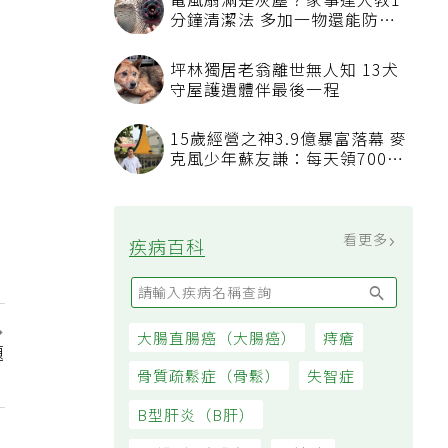
電風扇滿是灰塵？家事達人教1
分鐘清潔法 多加一物還能防髒
汙附著
坪林獨居老翁離世無人知 13犬
守屋護遺體伴最後一程
15歲經營之神3.9億暴富落幕 麥
克風少年蘇友謙：每天領700元
過日子
看更多
疾病百科
大腸直腸癌（大腸癌）
痔瘡
題
骨質疏鬆症（骨鬆）
失智症
B型肝炎（B肝）