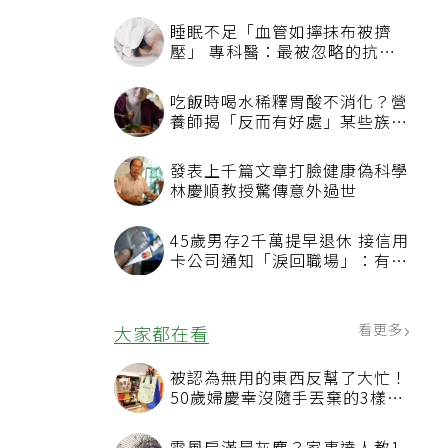
睡眠不足「血管如擰抹布被擠
壓」 專科醫：最被忽略的抗老
方法
吃飯時喝水稀釋胃酸不消化？營
養師揭「反而有好處」某些族群
才要禁
發表上千篇文章打臉健康偽科學
林慶順教授驚傳意外過世
45歲男存2千萬提早退休 接信用
卡公司通知「淚回職場」：有錢
也碰壁
看更多
大家都在看
被認為無用的東西反幫了大忙！
50歲婦慶幸沒隨手丟棄的3樣物
品