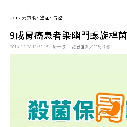
udn
/
元氣網
/
癌症
/
胃癌
9成胃癌患者染幽門螺旋桿菌
2018-12-28 11:33:15
聯合報 ／ 記者羅真╱即時報導