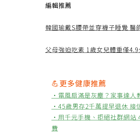
編輯推薦
韓國瑜戴S腰帶並穿襪子睡覺 醫
父母強迫吃素 1歲女兒體重僅4.
💪更多健康推薦
‧電風扇滿是灰塵？家事達人
‧45歲男存2千萬提早退休 
‧用千元手機、拒絕社群網站 
費