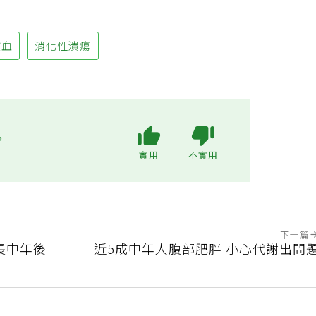
貧血
消化性潰瘍
?
實用
不實用
下一篇
長中年後
近5成中年人腹部肥胖 小心代謝出問