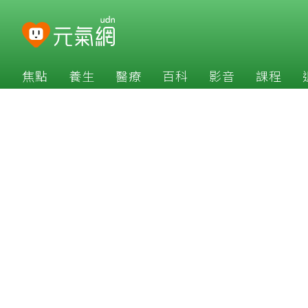
焦點
養生
醫療
百科
影音
課程