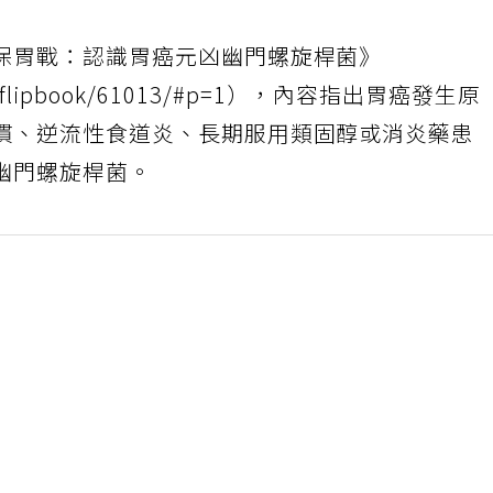
保胃戰：認識胃癌元凶幽門螺旋桿菌》
ov.tw/flipbook/61013/#p=1），內容指出胃癌發生原
慣、逆流性食道炎、長期服用類固醇或消炎藥患
幽門螺旋桿菌。