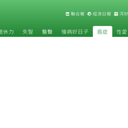
聯合報
經濟日報
河
退休力
失智
醫聲
慢病好日子
癌症
性愛