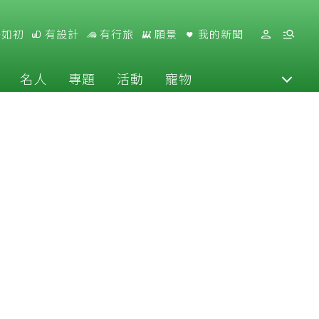
好如初
有設計
有行旅
願景
我的新聞
名人
專題
活動
寵物