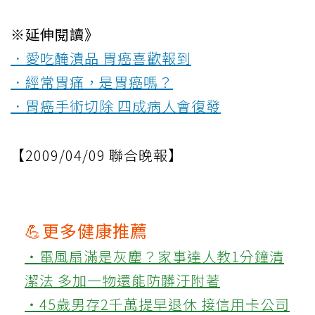
※延伸閱讀》
．愛吃醃漬品 胃癌喜歡報到
．經常胃痛，是胃癌嗎？
．胃癌手術切除 四成病人會復發
【2009/04/09 聯合晚報】
💪更多健康推薦
‧電風扇滿是灰塵？家事達人教1分鐘清
潔法 多加一物還能防髒汙附著
‧45歲男存2千萬提早退休 接信用卡公司