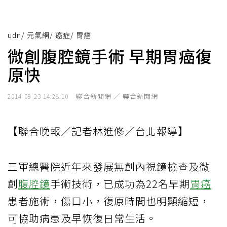
udn
/
元氣網
/
癌症
/
胃癌
微創腹腔鏡手術 早期胃癌復
原快
聯合新聞網 ／ 聯合新聞網
2014-09-23 14:28:10
【聯合晚報／記者林進修／台北報導】
三軍總醫院近年來發展無創內視鏡檢查及微
創
腹腔鏡
手術技術，已成功為22名早期
胃癌
患者施術，傷口小，復原時間也明顯縮短，
可協助病患及早恢復日常生活。