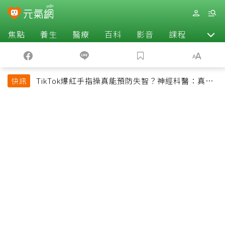
焦點
養生
醫療
百科
影音
課程
退休
TikTok爆紅手指操真能預防失智？神經科醫：真正
快訊
該做的是4件事