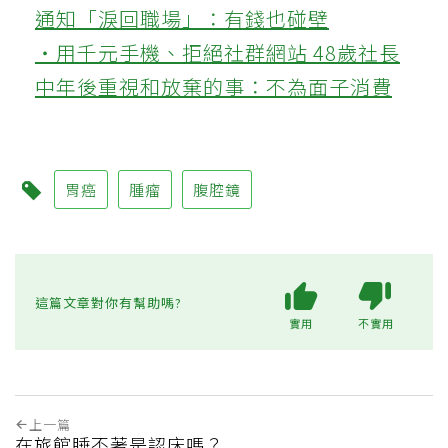
通知「淚回職場」：有錢也碰壁
‧用千元手機、拒絕社群網站 48歲社長
中年後重視和放棄的事：不為面子消費
胃癌
腫瘤
腹腔鏡
這篇文章對你有幫助嗎?
實用
不實用
上一篇
在旅館睡不著是認床嗎？