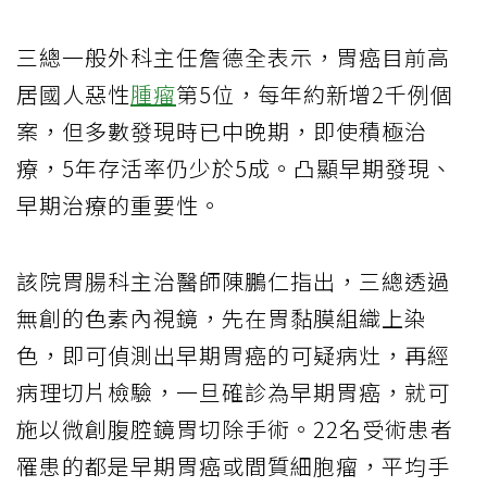
三總一般外科主任詹德全表示，胃癌目前高
居國人惡性
腫瘤
第5位，每年約新增2千例個
案，但多數發現時已中晚期，即使積極治
療，5年存活率仍少於5成。凸顯早期發現、
早期治療的重要性。
該院胃腸科主治醫師陳鵬仁指出，三總透過
無創的色素內視鏡，先在胃黏膜組織上染
色，即可偵測出早期胃癌的可疑病灶，再經
病理切片檢驗，一旦確診為早期胃癌，就可
施以微創腹腔鏡胃切除手術。22名受術患者
罹患的都是早期胃癌或間質細胞瘤，平均手