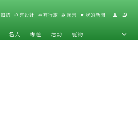
好如初
有設計
有行旅
願景
我的新聞
名人
專題
活動
寵物