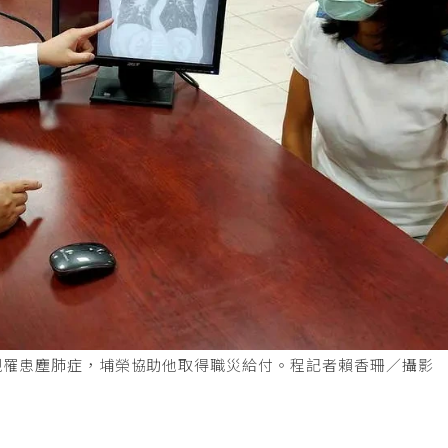
現罹患塵肺症，埔榮協助他取得職災給付。程記者賴香珊／攝影