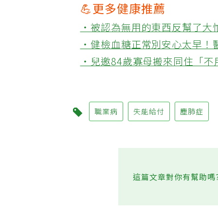
💪更多健康推薦
‧被認為無用的東西反幫了大
‧健檢血糖正常別安心太早！
‧兒邀84歲寡母搬來同住「
職業病
失能給付
塵肺症
這篇文章對你有幫助嗎