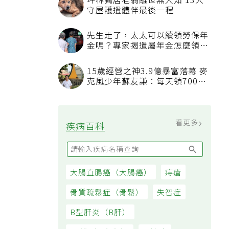
桃園平鎮傳出80多歲夫弒妻案
家人發現緊急報案、警方調查中
不沾鍋開始沾鍋怎麼辦？日本專
家教1招有望「起死回生」，5情
況該換新
中醫大附醫入選《Newsweek》
2026全球最佳綠色醫院250強
首屆評選即入榜 全台僅兩院獲
選 四葉績效指標居台灣最佳
看更多
大家都在看
被認為無用的東西反幫了大忙！
50歲婦慶幸沒隨手丟棄的3樣物
品
坪林獨居老翁離世無人知 13犬
守屋護遺體伴最後一程
先生走了，太太可以續領勞保年
金嗎？專家揭遺屬年金怎麼領，