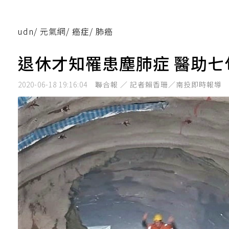
udn
/
元氣網
/
癌症
/
肺癌
退休才知罹患塵肺症 醫助
2020-06-18 19:16:04
聯合報 ／ 記者賴香珊／南投即時報導