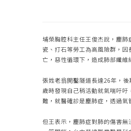
埔榮胸腔科主任王俊杰說，塵肺
瓷、打石等勞工為高風險群，因
亡，惡性循環下，造成肺部纖維
張姓老翁開鑿隧道長達26年，後
歲時發現自己稍活動就氣喘吁吁
難，就醫確診是塵肺症，透過氣
但王表示，塵肺症對肺的傷害無