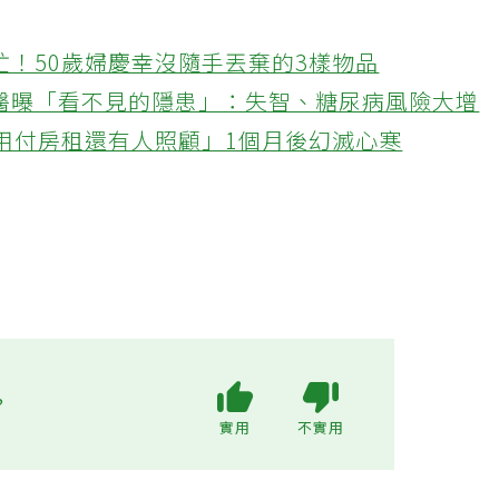
忙！50歲婦慶幸沒隨手丟棄的3樣物品
醫曝「看不見的隱患」：失智、糖尿病風險大增
不用付房租還有人照顧」1個月後幻滅心寒
?
實用
不實用