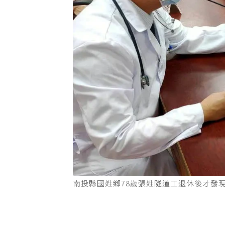
南投縣國姓鄉78歲張姓隧道工退休後才發