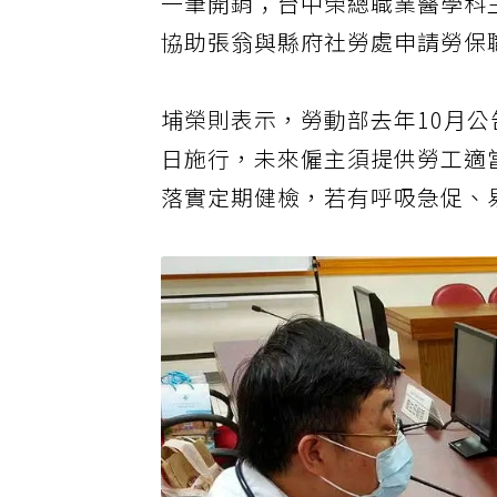
一筆開銷；台中榮總職業醫學科
協助張翁與縣府社勞處申請勞保
埔榮則表示，勞動部去年10月公
日施行，未來僱主須提供勞工適
落實定期健檢，若有呼吸急促、