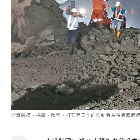
從事隧道、採礦、陶瓷、打石等工作的勞動者為罹患塵肺