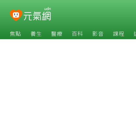
焦點
養生
醫療
百科
影音
課程