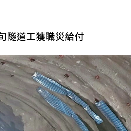
七旬隧道工獲職災給付