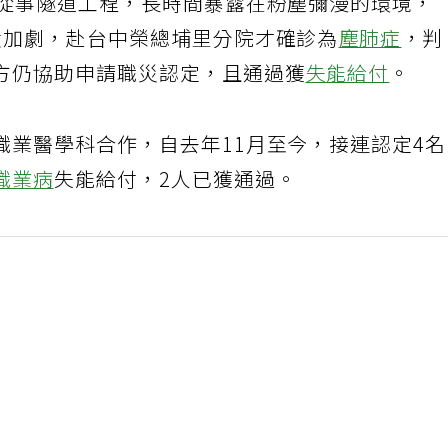
去從事隧道工程，長時間暴露在粉塵彌漫的環境，
狀加劇，赴台中榮總埔里分院才確診為
塵肺症
，判
方仍協助申請職災認定，且通過獲
失能給付
。
職業醫學科合作，自去年11月至今，接連認定4
職業病
失能給付，2人已獲通過。