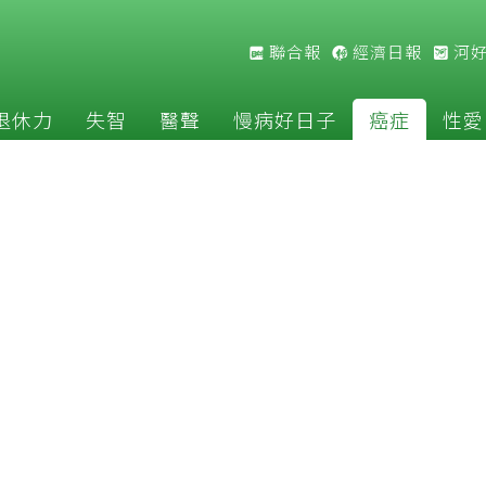
聯合報
經濟日報
河
退休力
失智
醫聲
慢病好日子
癌症
性愛