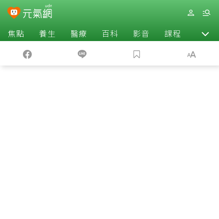
焦點
養生
醫療
百科
影音
課程
退休