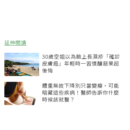
延伸閱讀
30歲空姐以為臉上長濕疹「確診
皮膚癌」年輕時一習慣釀惡果超
後悔
體重無故下降別只當變瘦，可能
暗藏這些疾病！醫師告訴你什麼
時候該就醫？