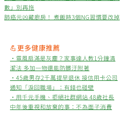
數」別再拖
肺癌元凶藏廚房！ 煮飯時3個NG習慣要改掉
💪更多健康推薦
‧電風扇滿是灰塵？家事達人教1分鐘清
潔法 多加一物還能防髒汙附著
‧45歲男存2千萬提早退休 接信用卡公司
通知「淚回職場」：有錢也碰壁
‧用千元手機、拒絕社群網站 48歲社長
中年後重視和放棄的事：不為面子消費