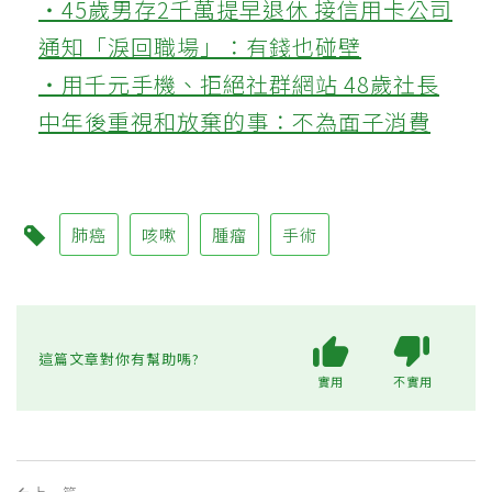
‧45歲男存2千萬提早退休 接信用卡公司
通知「淚回職場」：有錢也碰壁
‧用千元手機、拒絕社群網站 48歲社長
中年後重視和放棄的事：不為面子消費
肺癌
咳嗽
腫瘤
手術
這篇文章對你有幫助嗎?
實用
不實用