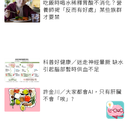
吃飯時喝水稀釋胃酸不消化？營
養師揭「反而有好處」某些族群
才要禁
科普好健康／迷走神經暈厥 缺水
引起腦部暫時供血不足
許金川／大家都會AI，只有肝臟
不會「唉」?