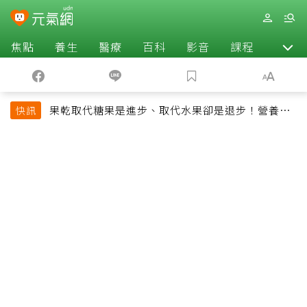
焦點
養生
醫療
百科
影音
課程
退休
果乾取代糖果是進步、取代水果卻是退步！營養師
快訊
揭果乾堅果常見健康陷阱