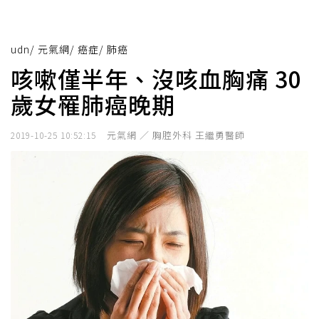
udn
/
元氣網
/
癌症
/
肺癌
咳嗽僅半年、沒咳血胸痛 30
歲女罹肺癌晚期
元氣網 ／ 胸腔外科 王繼勇醫師
2019-10-25 10:52:15