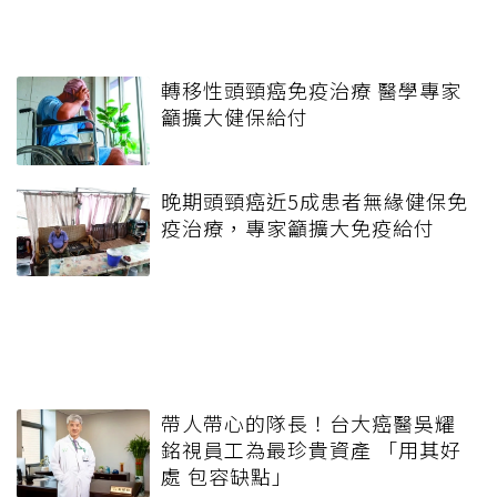
轉移性頭頸癌免疫治療 醫學專家
籲擴大健保給付
晚期頭頸癌近5成患者無緣健保免
疫治療，專家籲擴大免疫給付
帶人帶心的隊長！台大癌醫吳耀
銘視員工為最珍貴資產 「用其好
處 包容缺點」