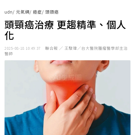
udn
/
元氣網
/
癌症
/
頭頸癌
頭頸癌治療 更趨精準、個人
化
聯合報 ／ 王駿瑋／台大醫院腫瘤醫學部主治
2025-08-18 10:49:37
醫師