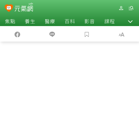
焦點
養生
醫療
百科
影音
課程
退休