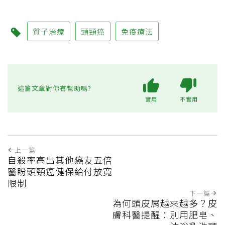
質子治療
頭頸癌
免疫療法
這篇文章對你有幫助嗎?
實用
不實用
上一篇
自殺率高出其他癌友五倍
醫盼頭頸癌健保給付放寬
限制
下一篇
為何頭皮屑越來越多？皮
膚科醫提醒：別用肥皂、