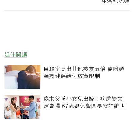
沐浴乳洗頭
延伸閱讀
自殺率高出其他癌友五倍 醫盼頭
頸癌健保給付放寬限制
癌末父盼小女兒出嫁！病房變文
定會場 67歲退休警圓夢安詳離世