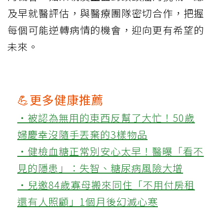
及早就醫評估，與醫療團隊密切合作，把握
每個可能逆轉病情的機會，迎向更有希望的
未來。
💪更多健康推薦
‧被認為無用的東西反幫了大忙！50歲
婦慶幸沒隨手丟棄的3樣物品
‧健檢血糖正常別安心太早！醫曝「看不
見的隱患」：失智、糖尿病風險大增
‧兒邀84歲寡母搬來同住「不用付房租
還有人照顧」1個月後幻滅心寒