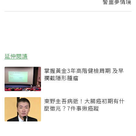
警噩夢情境
延伸閱讀
掌握黃金3年高階健檢周期 及早
攔截隱形腫瘤
東野圭吾病逝！大腸癌初期有什
麼徵兆？7件事揪癌蹤