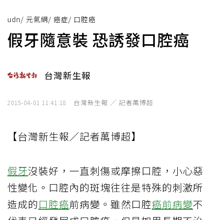
udn
/
元氣網
/
癌症
/
口腔癌
假牙隨意裝 恐誘發口腔癌
台灣新生報
台灣新生報 ／ 記者萬博超
2015-04-01 11:41:18
【台灣新生報／記者萬博超】
假牙
沒裝好，一直刺傷或摩擦口腔，小心惡
性變化。口腔內的斑塊往往是特殊的刺激所
造成的
口腔癌
前病變。雖然口腔
癌前病變
不