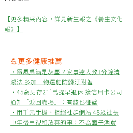
【更多精采內容，詳見新生報之《養生文化
報》】
💪更多健康推薦
‧電風扇滿是灰塵？家事達人教1分鐘清
潔法 多加一物還能防髒汙附著
‧45歲男存2千萬提早退休 接信用卡公司
通知「淚回職場」：有錢也碰壁
‧用千元手機、拒絕社群網站 48歲社長
中年後重視和放棄的事：不為面子消費