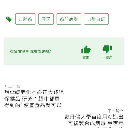
口腔癌
假牙
癌前病變
口腔白斑
這篇文章對你有幫助嗎?
實用
不實用
上一篇
想延緩老化不必花大錢吃
保健品 研究：超市都買
得到的1便宜食品就可以
下一篇
史丹佛大學首度用AI造出
可複製合成病毒 專家示