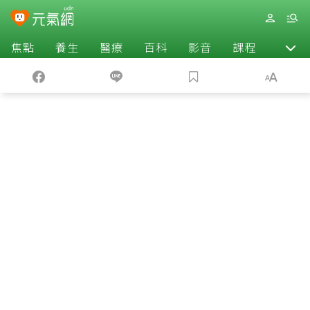
焦點
養生
醫療
百科
影音
課程
退休