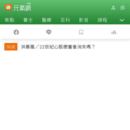
焦點
養生
醫療
百科
影音
課程
退休
洪惠風／22世紀心肌梗塞會消失嗎？
快訊