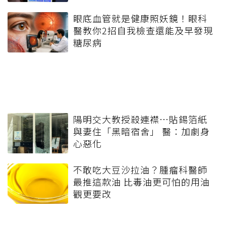
眼底血管就是健康照妖鏡！眼科
醫教你2招自我檢查還能及早發現
糖尿病
陽明交大教授殺連襟…貼錫箔紙
與妻住「黑暗宿舍」 醫：加劇身
心惡化
不敢吃大豆沙拉油？腫瘤科醫師
最推這款油 比毒油更可怕的用油
觀更要改