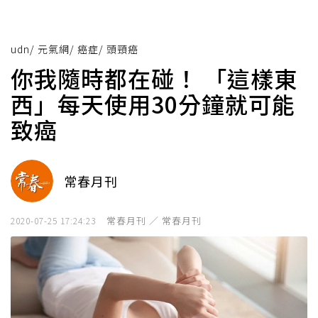
udn
/
元氣網
/
癌症
/
頭頸癌
你我隨時都在碰！ 「這樣東
西」每天使用30分鐘就可能
致癌
常春月刊
常春月刊 ／ 常春月刊
2020-07-25 17:24:23