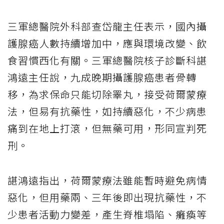
三軍總醫院外科部查岱龍主任表示，國內攝
護腺癌人數持續增加中，應與環境改變、飲
食習慣西化有關。三軍總醫院核子診斷科諶
鴻遠主任說，九成晚期攝護腺癌患者骨轉
移，為求保命只能切除睪丸，接受荷爾蒙療
法，但易有抗藥性，如持續惡化，不少病患
痛到在地上打滾，但無藥可用，形同宣判死
刑。
諶鴻遠指出，荷爾蒙療法雖能暫時避免病情
惡化，但用藥兩、三年後即出現抗藥性，不
少患者活動力變差，產生脊椎塌陷、癱瘓等