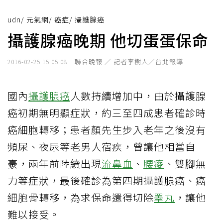
udn
/
元氣網
/
癌症
/
攝護腺癌
攝護腺癌晚期 他切蛋蛋保命
聯合晚報 ／ 記者李樹人／台北報導
2016-02-25 15:05:08
國內
攝護腺癌
人數持續增加中，由於攝護腺
癌初期無明顯症狀，約三至四成患者確診時
癌細胞轉移；患者顏先生步入老年之後沒有
頻尿、夜尿等老男人宿疾，曾讓他相當自
豪，兩年前陸續出現
流鼻血
、
腰痠
、雙腳無
力等症狀，最後確診為第四期攝護腺癌、癌
細胞骨轉移，為求保命還得切除
睪丸
，讓他
難以接受。