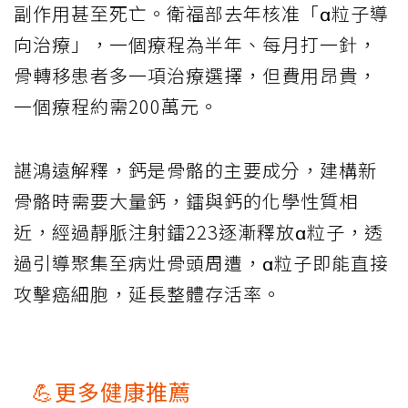
副作用甚至死亡。衛福部去年核准「α粒子導
向治療」，一個療程為半年、每月打一針，
骨轉移患者多一項治療選擇，但費用昂貴，
一個療程約需200萬元。
諶鴻遠解釋，鈣是骨骼的主要成分，建構新
骨骼時需要大量鈣，鐳與鈣的化學性質相
近，經過靜脈注射鐳223逐漸釋放α粒子，透
過引導聚集至病灶骨頭周遭，α粒子即能直接
攻擊癌細胞，延長整體存活率。
💪更多健康推薦