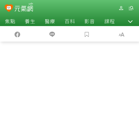
焦點
養生
醫療
百科
影音
課程
退休