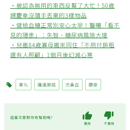
‧被認為無用的東西反幫了大忙！50歲
婦慶幸沒隨手丟棄的3樣物品
‧健檢血糖正常別安心太早！醫曝「看不
見的隱患」：失智、糖尿病風險大增
‧兒邀84歲寡母搬來同住「不用付房租
還有人照顧」1個月後幻滅心寒
睪丸
攝護腺癌
流鼻血
腰痠
這篇文章對你有幫助嗎?
實用
不實用