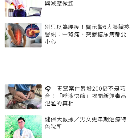
與減壓做起
別只以為腰痠！醫示警6大胰臟癌
警訊：中背痛、突發糖尿病都要
小心
🎧｜毒駕案件暴增200倍不是巧
合！「唾液快篩」揭開新興毒品
氾濫的真相
健保大數據／男女更年期治療特
色院所