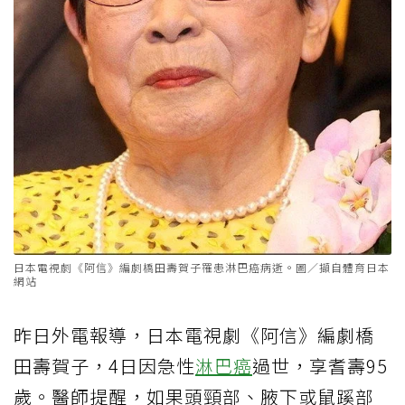
日本電視劇《阿信》編劇橋田壽賀子罹患淋巴癌病逝。圖／擷自體育日本
網站
昨日外電報導，日本電視劇《阿信》編劇橋
田壽賀子，4日因急性
淋巴癌
過世，享耆壽95
歲。醫師提醒，如果頭頸部、腋下或鼠蹊部