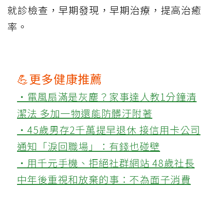
就診檢查，早期發現，早期治療，提高治癒
率。
💪更多健康推薦
‧電風扇滿是灰塵？家事達人教1分鐘清
潔法 多加一物還能防髒汙附著
‧45歲男存2千萬提早退休 接信用卡公司
通知「淚回職場」：有錢也碰壁
‧用千元手機、拒絕社群網站 48歲社長
中年後重視和放棄的事：不為面子消費