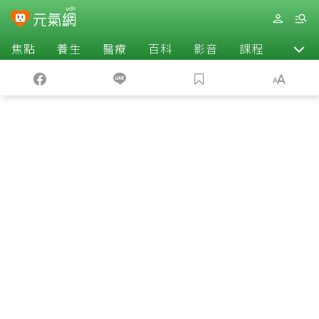
焦點
養生
醫療
百科
影音
課程
退休