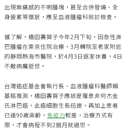
出現無痛感的不明腫塊，甚至合併發燒、全
身疲累等徵狀，應至血液腫瘤科就診檢查。
據了解，橋田壽賀子今年2月下旬，因急性淋
巴腫瘤在東京住院治療，3月轉院至老家附近
的靜岡熱海市醫院，於4月3日返家休養，4日
不敵病魔逝世。
台灣癌症基金會執行長、血液腫瘤科醫師賴
基銘推測，橋田壽賀子應該是罹患非何杰金
氏淋巴癌，此癌細胞生長迅速，再加上患者
已達90歲高齡，
免疫力
較差，治療方式有
限，才會病程不到2個月就過世。