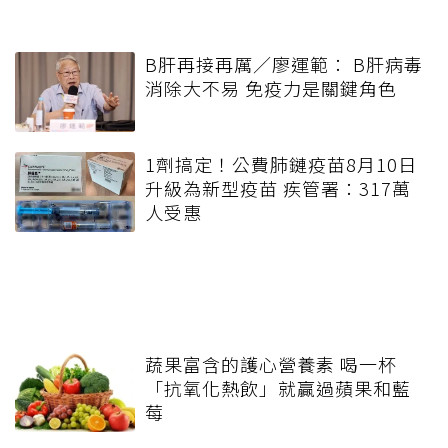
B肝再接再厲／廖運範： B肝病毒
消除大不易 免疫力是關鍵角色
1劑搞定！公費肺鏈疫苗8月10日
升級為新型疫苗 疾管署：317萬
人受惠
蔬果富含的護心營養素 喝一杯
「抗氧化熱飲」就贏過蘋果和藍
莓