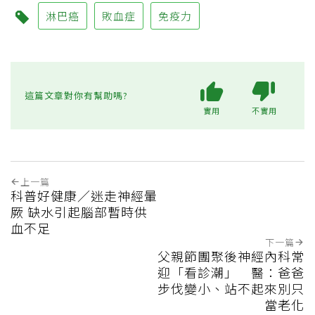
淋巴癌
敗血症
免疫力
這篇文章對你有幫助嗎?
實用
不實用
上一篇
科普好健康／迷走神經暈
厥 缺水引起腦部暫時供
血不足
下一篇
父親節團聚後神經內科常
迎「看診潮」 醫：爸爸
步伐變小、站不起來別只
當老化