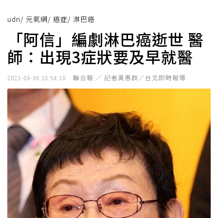
udn
/
元氣網
/
癌症
/
淋巴癌
「阿信」編劇淋巴癌逝世 醫
師：出現3症狀要及早就醫
聯合報 ／ 記者黃惠群／台北即時報導
2021-04-06 18:54:10