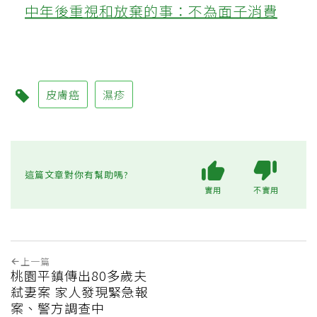
中年後重視和放棄的事：不為面子消費
皮膚癌
濕疹
這篇文章對你有幫助嗎?
實用
不實用
上一篇
桃園平鎮傳出80多歲夫
弒妻案 家人發現緊急報
案、警方調查中