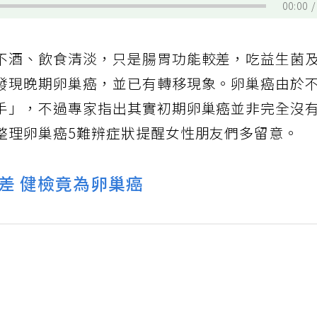
00:00
不酒、飲食清淡，只是腸胃功能較差，吃益生菌
發現晚期卵巢癌，並已有轉移現象。卵巢癌由於
手」，不過專家指出其實初期卵巢癌並非完全沒
整理卵巢癌5難辨症狀提醒女性朋友們多留意。
差 健檢竟為卵巢癌