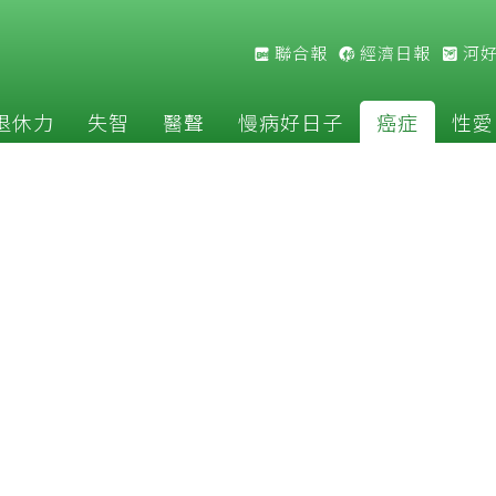
聯合報
經濟日報
河
退休力
失智
醫聲
慢病好日子
癌症
性愛