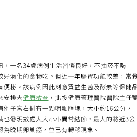
訊，一名34歲病例生活習慣良好，不抽菸不喝
較好消化的食物吃。但近一年腸胃功能較差，常
有便秘。該病例因此刻意買益生菌及酵素等保健
來安排去
健康檢查
，北投健康管理醫院醫院主任
病例子宮右側有一顆明顯腫塊，大小約16公分，
葉也發現數處大大小小異常結節，最大的將近3公
認為晚期卵巢癌，並已有轉移現象。