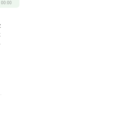
/
00:00
及
不
有