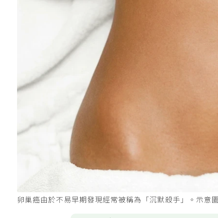
卵巢癌由於不易早期發現經常被稱為「沉默殺手」。示意圖／i