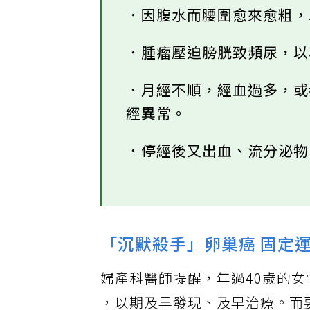
．因腹水而腰圍愈來愈粗
．腫瘤壓迫膀胱致頻尿，
．月經不順，經血過多，
經異常。
．停經後又出血、流分泌
「沉默殺手」卵巢癌 固定
婦產科醫師提醒，年過40歲的