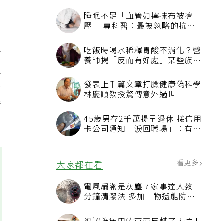
看
忍
查
發