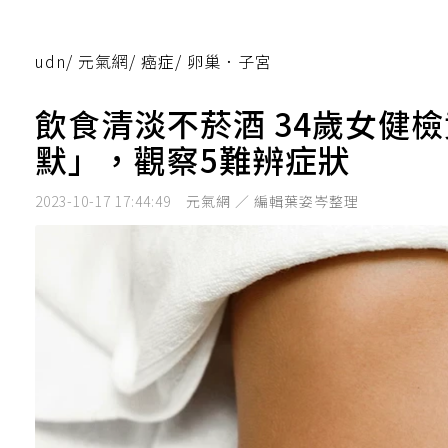
udn
/
元氣網
/
癌症
/
卵巢．子宮
飲食清淡不菸酒 34歲女健
默」，觀察5難辨症狀
2023-10-17 17:44:49
元氣網 ／ 編輯葉姿岑整理