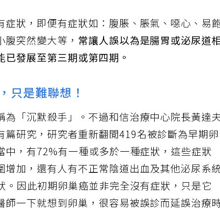
有症狀，即便有症狀如：腹脹、脹氣、噁心、易
小腹突然變大等，
常讓人誤以為是腸胃或泌尿道
能已發展至第三期或第四期。
，只是難聯想！
稱為「沉默殺手」。不過和信治療中心院長黃達
有篇研究，研究者重新翻閲419名被診斷為早期
當中，有72%有一種或多於一種症狀，這些症狀
圍增加，還有人有不正常陰道出血及其他泌尿系
症狀。因此初期卵巢癌並非完全沒有症狀，只是它
醫師一下就想到卵巢，很容易被誤診而延誤治療