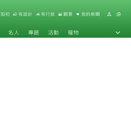
好如初
有設計
有行旅
願景
我的新聞
名人
專題
活動
寵物