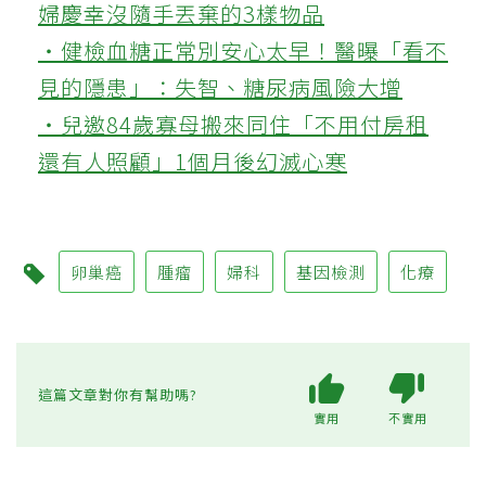
婦慶幸沒隨手丟棄的3樣物品
‧健檢血糖正常別安心太早！醫曝「看不
見的隱患」：失智、糖尿病風險大增
‧兒邀84歲寡母搬來同住「不用付房租
還有人照顧」1個月後幻滅心寒
卵巢癌
腫瘤
婦科
基因檢測
化療
這篇文章對你有幫助嗎?
實用
不實用