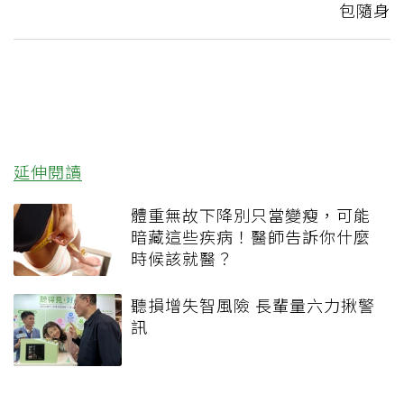
包隨身
延伸閱讀
體重無故下降別只當變瘦，可能
暗藏這些疾病！醫師告訴你什麼
時候該就醫？
聽損增失智風險 長輩量六力揪警
訊