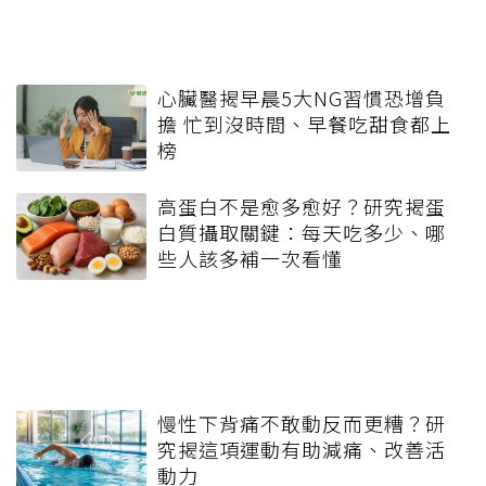
心臟醫揭早晨5大NG習慣恐增負
擔 忙到沒時間、早餐吃甜食都上
榜
高蛋白不是愈多愈好？研究揭蛋
白質攝取關鍵：每天吃多少、哪
些人該多補一次看懂
慢性下背痛不敢動反而更糟？研
究揭這項運動有助減痛、改善活
動力