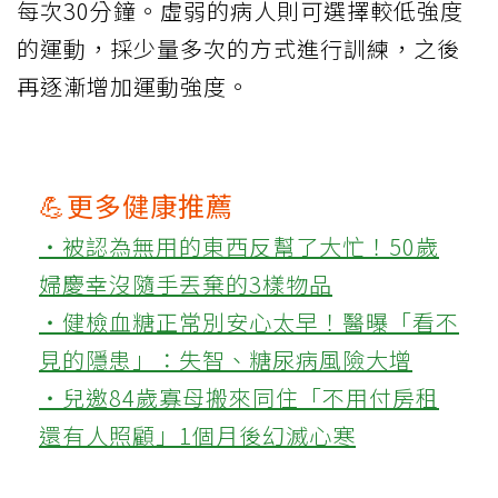
每次30分鐘。虛弱的病人則可選擇較低強度
的運動，採少量多次的方式進行訓練，之後
再逐漸增加運動強度。
💪更多健康推薦
‧被認為無用的東西反幫了大忙！50歲
婦慶幸沒隨手丟棄的3樣物品
‧健檢血糖正常別安心太早！醫曝「看不
見的隱患」：失智、糖尿病風險大增
‧兒邀84歲寡母搬來同住「不用付房租
還有人照顧」1個月後幻滅心寒