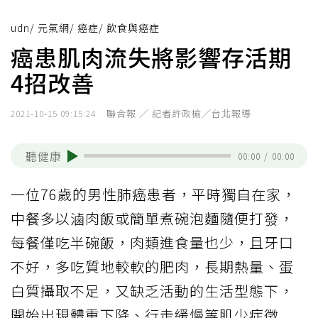
udn
/
元氣網
/
癌症
/
飲食與癌症
癌患肌肉流失將影響存活期
4招改善
聯合報 ／ 記者許政榆／台北報導
2021-10-15 09:15:24
聽健康
00:00
/
00:00
一位76歲的男性肺癌患者，平時獨自在家，
中餐多以滷肉飯或簡單煮碗泡麵隨便打發，
每餐僅吃半碗飯，肉類進食量也少，且牙口
不好，多吃質地較軟的肥肉，長期熱量、蛋
白質攝取不足，又缺乏活動的生活型態下，
開始出現體重下降、行走緩慢等肌少症徵