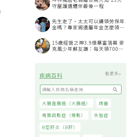
坪林獨居老翁離世無人知 13犬
，
守屋護遺體伴最後一程
養
先生走了，太太可以續領勞保年
金嗎？專家揭遺屬年金怎麼領，
看順位還要看資格
15歲經營之神3.9億暴富落幕 麥
克風少年蘇友謙：每天領700元
過日子
。
看更多
疾病百科
大腸直腸癌（大腸癌）
痔瘡
骨質疏鬆症（骨鬆）
失智症
B型肝炎（B肝）