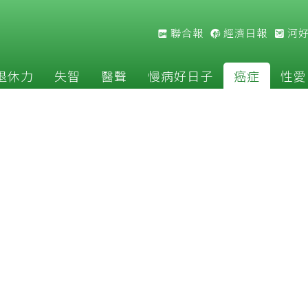
聯合報
經濟日報
河
退休力
失智
醫聲
慢病好日子
癌症
性愛