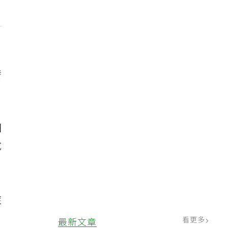
、
發
細
成
症
看更多
最新文章