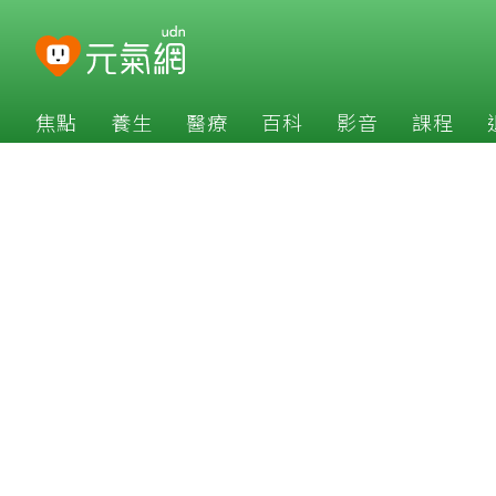
焦點
養生
醫療
百科
影音
課程