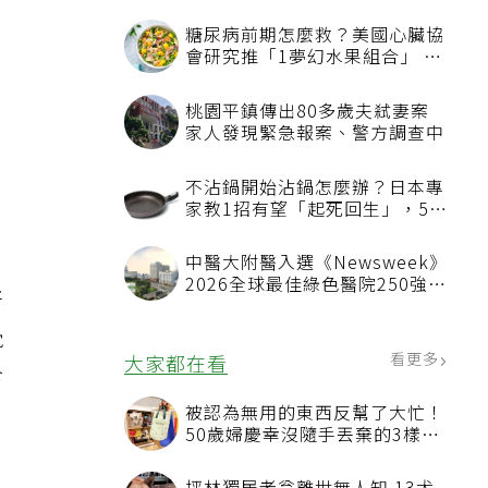
糖尿病前期怎麼救？美國心臟協
會研究推「1夢幻水果組合」 酪
梨加它改善血管功能
桃園平鎮傳出80多歲夫弒妻案
家人發現緊急報案、警方調查中
不沾鍋開始沾鍋怎麼辦？日本專
家教1招有望「起死回生」，5情
況該換新
中醫大附醫入選《Newsweek》
2026全球最佳綠色醫院250強
牙
首屆評選即入榜 全台僅兩院獲
選 四葉績效指標居台灣最佳
覺
看更多
大家都在看
食
被認為無用的東西反幫了大忙！
50歲婦慶幸沒隨手丟棄的3樣物
品