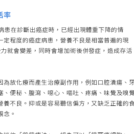
活率
症病患在診斷出癌症時，已經出現體重下降的情
一定程度的癌症病患，營養不良是相當普遍的現
受力就會變差，同時會增加術後併發症，造成存活
因為放化療而產生治療副作用，例如口腔潰瘍、
塞、便秘、腹瀉、噁心、嘔吐、疼痛、味覺及嗅
營養不良。抑或是容易聽信偏方，又缺乏正確的
觀念。