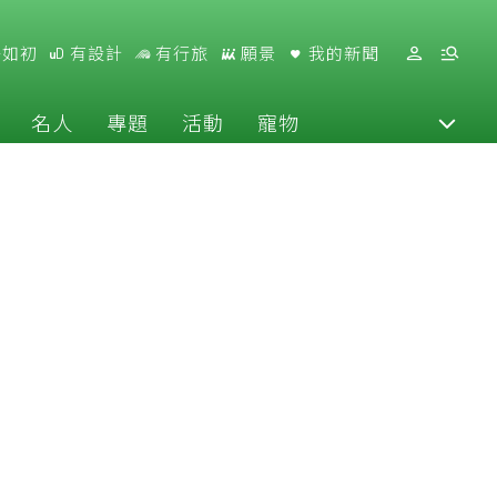
好如初
有設計
有行旅
願景
我的新聞
名人
專題
活動
寵物