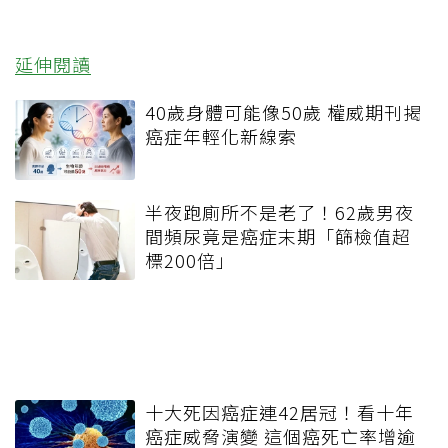
延伸閱讀
40歲身體可能像50歲 權威期刊揭
癌症年輕化新線索
半夜跑廁所不是老了！62歲男夜
間頻尿竟是癌症末期「篩檢值超
標200倍」
十大死因癌症連42居冠！看十年
癌症威脅演變 這個癌死亡率增逾