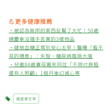
💪更多健康推薦
‧被認為無用的東西反幫了大忙！50歲
婦慶幸沒隨手丟棄的3樣物品
‧健檢血糖正常別安心太早！醫曝「看不
見的隱患」：失智、糖尿病風險大增
‧兒邀84歲寡母搬來同住「不用付房租
還有人照顧」1個月後幻滅心寒
癌症發生率