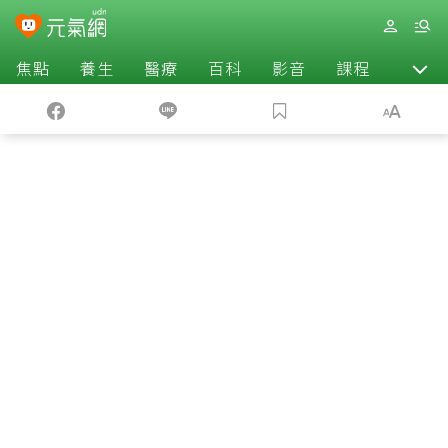
焦點
養生
醫療
百科
影音
課程
退休