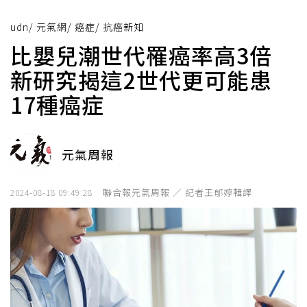
udn
/
元氣網
/
癌症
/
抗癌新知
比嬰兒潮世代罹癌率高3倍
新研究揭這2世代更可能患
17種癌症
元氣周報
聯合報元氣周報 ／ 記者王郁婷輯譯
2024-08-18 09:49:28