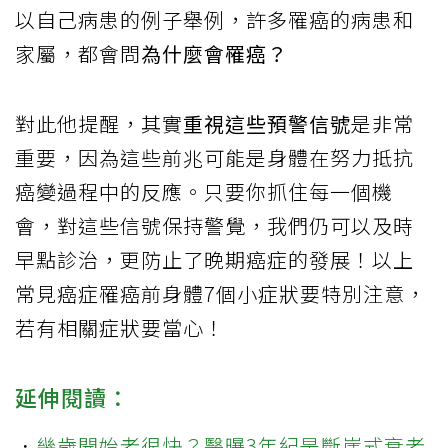
以自己病患的例子舉例，許多罹癌的病患和
家屬，都會問
為什麼會罹癌？
對此他提醒，其實
重視這些預警信號
是非常
重要，因為這些前兆可能是身體在努力抵抗
癌變過程中的反應。只要你抓住每一個機
會，對這些信號保持警覺，我們仍可以及時
早點診治，更防止了晚期癌症的發展！以上
常見癌症罹癌前身體7個小症狀要特別注意，
若有相關症狀要當心！
延伸閱讀：
．
幾歲開始老很快？醫曝3年紀是斷崖式衰老