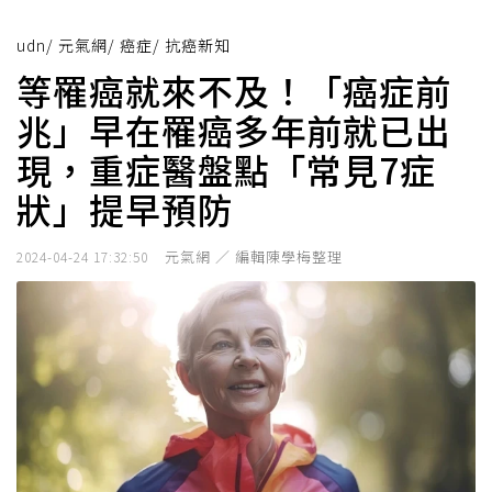
udn
/
元氣網
/
癌症
/
抗癌新知
等罹癌就來不及！「癌症前
兆」早在罹癌多年前就已出
現，重症醫盤點「常見7症
狀」提早預防
元氣網 ／ 編輯陳學梅整理
2024-04-24 17:32:50