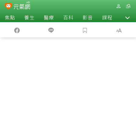
焦點
養生
醫療
百科
影音
課程
退休