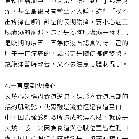
更使疼痛加重，但又常常摸不到肚子那邊疼
痛，甚至最後只有常坐著入睡，這些「找不
出疼痛在哪個部位的長期腹痛，要小心癌王
胰臟癌的前兆。這也是為何胰臟癌一發現已
是晚期的原因，因為你沒有認真對待自己的
肚子一直痛痛的，或者更是隨便挪個姿勢，
讓腹痛暫時改善，又不去注意身體狀況了。
4.一直感到火燒心
火燒心又稱胃食道逆流，是形容食道底部的
括約肌鬆弛，使胃酸逆流並經過食道至口
中，因為強酸刺激所造成的燒灼感，就像是
火燒一般，又因為食道與心臟位置皆在胸口
處，因此這股燒灼感就像是「燒著心臟」一