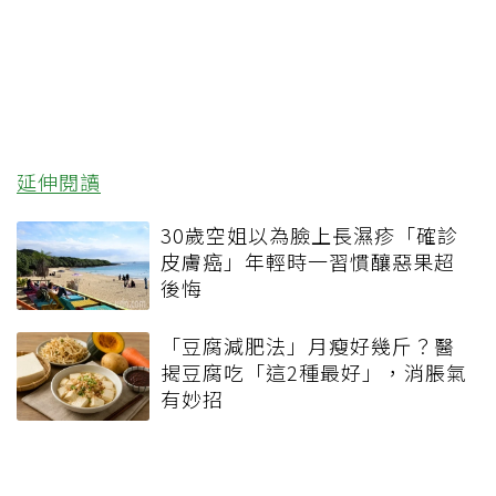
延伸閱讀
30歲空姐以為臉上長濕疹「確診
皮膚癌」年輕時一習慣釀惡果超
後悔
「豆腐減肥法」月瘦好幾斤？醫
揭豆腐吃「這2種最好」，消脹氣
有妙招