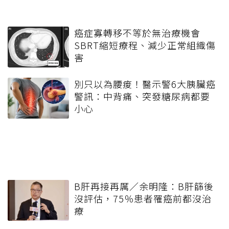
癌症寡轉移不等於無治療機會
SBRT縮短療程、減少正常組織傷
害
別只以為腰痠！醫示警6大胰臟癌
警訊：中背痛、突發糖尿病都要
小心
B肝再接再厲／余明隆：B肝篩後
沒評估，75％患者罹癌前都沒治
療