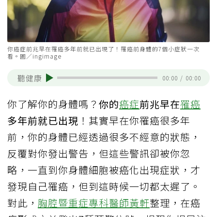
你癌症前兆早在罹癌多年前就已出現了！罹癌前身體的7個小症狀一次
看。圖／ingimage
聽健康
00:00
/
00:00
你了解你的身體嗎？
你的
癌症
前兆早在
罹癌
多年前就已出現
！其實早在你罹癌很多年
前，你的身體已經透過很多不經意的狀態，
反覆對你發出警告，但這些警訊卻被你忽
略，一直到你身體細胞被癌化出現症狀，才
發現自己罹癌，但到這時候一切都太遲了。
對此，
胸腔暨重症專科醫師黃軒
整理，在癌