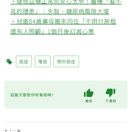
‧健檢血糖正常別安心太早！醫曝「看不
見的隱患」：失智、糖尿病風險大增
‧兒邀84歲寡母搬來同住「不用付房租
還有人照顧」1個月後幻滅心寒
癌症
罹癌
預防癌症
這篇文章對你有幫助嗎?
實用
不實用
上一篇