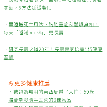
關鍵，6方法延緩老化
．
早睡增死亡風險？胸腔重症科醫曝真相！
每天「睡滿ｘ小時」更長壽
．
研究長壽之道20年！長壽專家培養出5健康
習慣
💪更多健康推薦
‧被認為無用的東西反幫了大忙！50歲
婦慶幸沒隨手丟棄的3樣物品