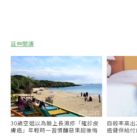
延伸閱讀
30歲空姐以為臉上長濕疹「確診皮
自殺率高出
膚癌」年輕時一習慣釀惡果超後悔
癌健保給付