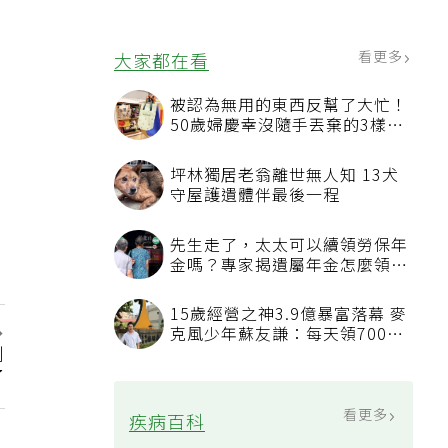
況該換新
看更多
大家都在看
被認為無用的東西反幫了大忙！
50歲婦慶幸沒隨手丟棄的3樣物
品
坪林獨居老翁離世無人知 13犬
守屋護遺體伴最後一程
先生走了，太太可以續領勞保年
金嗎？專家揭遺屬年金怎麼領，
看順位還要看資格
15歲經營之神3.9億暴富落幕 麥
克風少年蘇友謙：每天領700元
刑
過日子
了
看更多
疾病百科