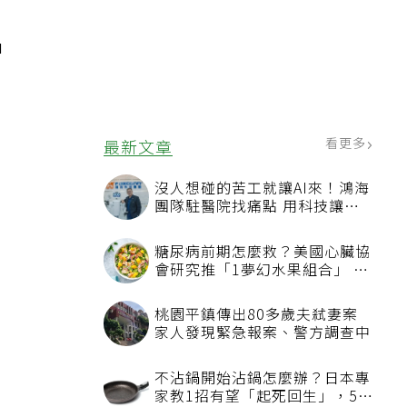
申
臨
看更多
最新文章
沒人想碰的苦工就讓AI來！鴻海
團隊駐醫院找痛點 用科技讓醫
療更有溫度
糖尿病前期怎麼救？美國心臟協
會研究推「1夢幻水果組合」 酪
梨加它改善血管功能
桃園平鎮傳出80多歲夫弒妻案
家人發現緊急報案、警方調查中
不沾鍋開始沾鍋怎麼辦？日本專
家教1招有望「起死回生」，5情