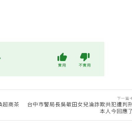
?
實用
不實用
下一篇
路換超商茶
台中市警局長吳敬田女兒淪詐欺共犯遭判
本人今回應