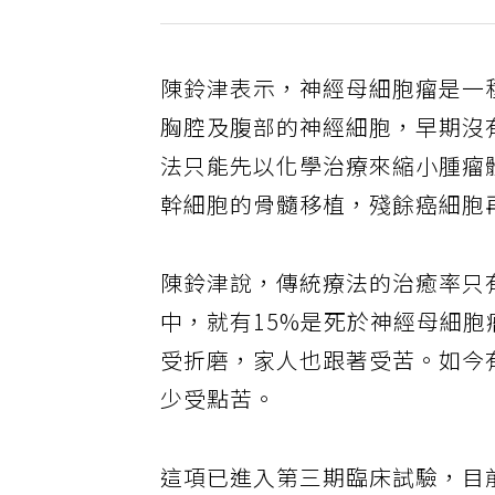
陳鈴津表示，神經母細胞瘤是一
胸腔及腹部的神經細胞，早期沒
法只能先以化學治療來縮小腫瘤
幹細胞的骨髓移植，殘餘癌細胞
陳鈴津說，傳統療法的治癒率只
中，就有15%是死於神經母細
受折磨，家人也跟著受苦。如今
少受點苦。
這項已進入第三期臨床試驗，目