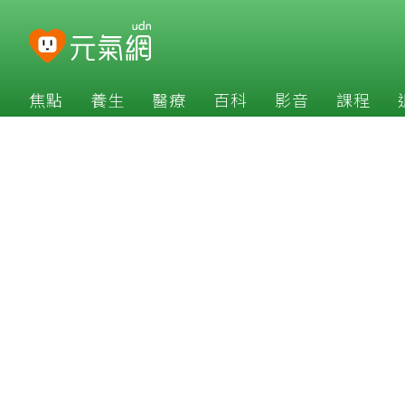
焦點
養生
醫療
百科
影音
課程