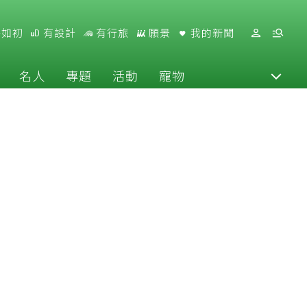
好如初
有設計
有行旅
願景
我的新聞
名人
專題
活動
寵物