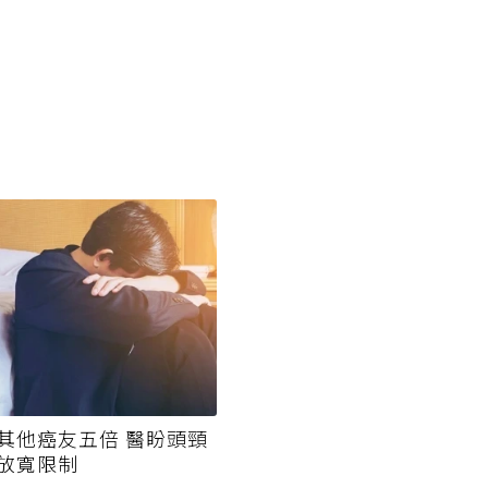
其他癌友五倍 醫盼頭頸
放寬限制