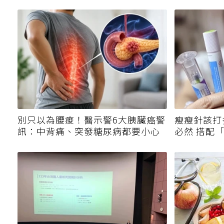
別只以為腰痠！醫示警6大胰臟癌警
瘦瘦針該打
訊：中背痛、突發糖尿病都要小心
必然 搭配