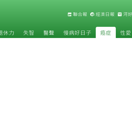
聯合報
經濟日報
河
退休力
失智
醫聲
慢病好日子
癌症
性愛