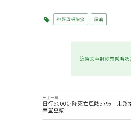
神經母細胞瘤
腫瘤
這篇文章對你有幫助嗎
上一篇
日行5000步降死亡風險37% 走
葉蛋豆漿