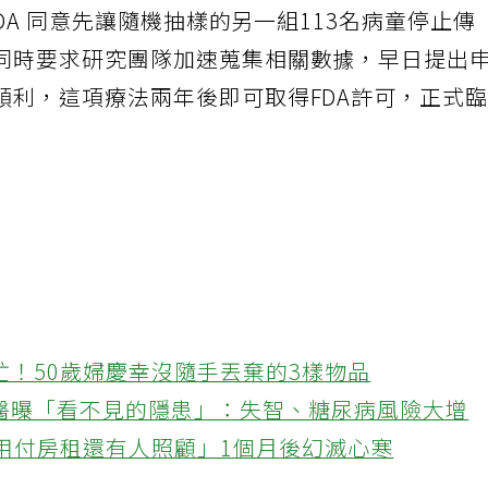
FDA 同意先讓隨機抽樣的另一組113名病童停止傳
同時要求研究團隊加速蒐集相關數據，早日提出
順利，這項療法兩年後即可取得FDA許可，正式
忙！50歲婦慶幸沒隨手丟棄的3樣物品
醫曝「看不見的隱患」：失智、糖尿病風險大增
不用付房租還有人照顧」1個月後幻滅心寒