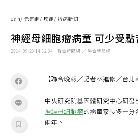
udn
/
元氣網
/
癌症
/
抗癌新知
神經母細胞瘤病童 可少受點
2014-09-23 14:32:34
聯合新聞網 ／ 聯合新聞網
【聯合晚報／記者林進修／台北
中央研究院基因體研究中心研發
神經母細胞瘤
的病童家長多一分
兩年。