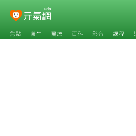
焦點
養生
醫療
百科
影音
課程