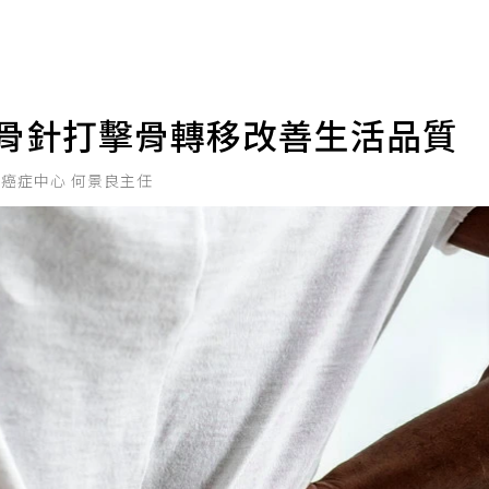
補骨針打擊骨轉移改善生活品質
院癌症中心 何景良主任