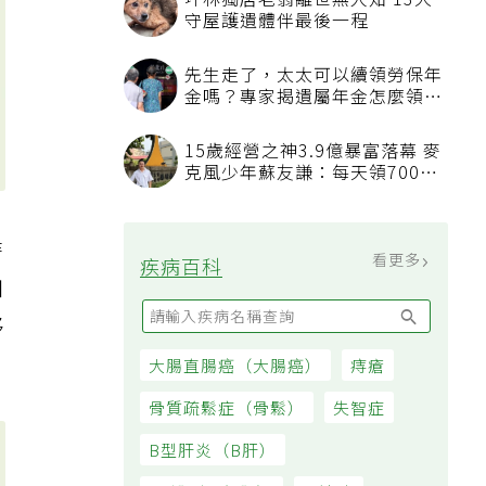
坪林獨居老翁離世無人知 13犬
守屋護遺體伴最後一程
先生走了，太太可以續領勞保年
金嗎？專家揭遺屬年金怎麼領，
看順位還要看資格
15歲經營之神3.9億暴富落幕 麥
克風少年蘇友謙：每天領700元
過日子
時
看更多
疾病百科
如
移
大腸直腸癌（大腸癌）
痔瘡
骨質疏鬆症（骨鬆）
失智症
B型肝炎（B肝）