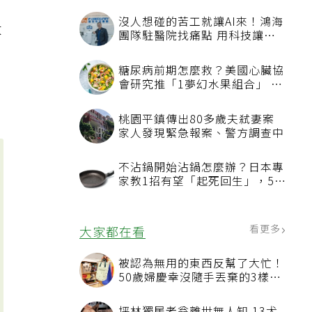
沒人想碰的苦工就讓AI來！鴻海
大
團隊駐醫院找痛點 用科技讓醫
療更有溫度
糖尿病前期怎麼救？美國心臟協
會研究推「1夢幻水果組合」 酪
梨加它改善血管功能
桃園平鎮傳出80多歲夫弒妻案
家人發現緊急報案、警方調查中
不沾鍋開始沾鍋怎麼辦？日本專
家教1招有望「起死回生」，5情
況該換新
看更多
大家都在看
被認為無用的東西反幫了大忙！
50歲婦慶幸沒隨手丟棄的3樣物
品