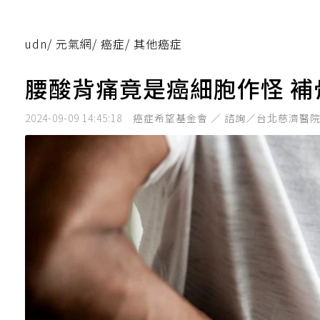
udn
/
元氣網
/
癌症
/
其他癌症
腰酸背痛竟是癌細胞作怪 
2024-09-09 14:45:18
癌症希望基金會 ／ 諮詢／台北慈濟醫