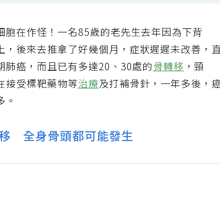
細胞在作怪！一名85歲的老先生去年因為下背
上，後來去推拿了好幾個月，症狀遲遲未改善，
肺癌，而且已有多達20、30處的
骨轉移
，頸
在接受標靶藥物等
治療
及打補骨針，一年多後，
多。
移 全身骨頭都可能發生