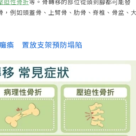
壓迫性骨折
等。骨轉移的部位從頭到腳都可能發
骨，例如頭蓋骨、上臂骨、肋骨、脊椎、骨盆、
癱瘓 置放支架預防塌陷