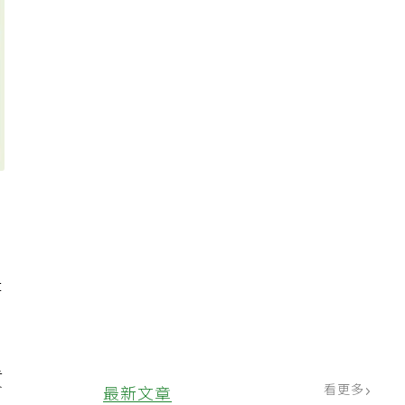
。
，
是
質
看更多
最新文章