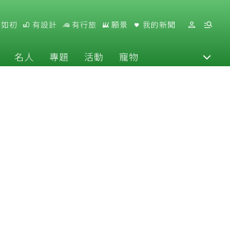
好如初
有設計
有行旅
願景
我的新聞
名人
專題
活動
寵物