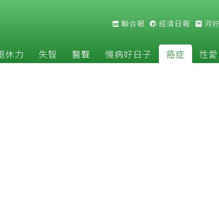
聯合報
經濟日報
河
退休力
失智
醫聲
慢病好日子
癌症
性愛