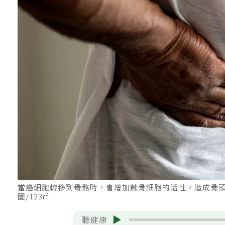
當癌細胞轉移到骨骼時，會增加蝕骨細胞的活性，造成骨
圖/123rf
聽健康