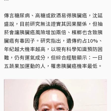
傳言糖尿病、高糖或飲酒易得胰臟癌，沈延
盛說，目前研究無法證實其因果關係，但抽
菸會讓胰臟癌風險增加兩倍、檳榔也含致胰
臟癌有毒因子。研究指出，遺傳約占10%、
年紀越大機率越高，以現有科學知識預防困
難，仍有運氣成分，但綜合經驗顯示：一日
五蔬果加運動的人，罹患胰臟癌機率最低。