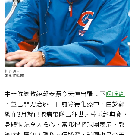
郭泰源。
報系資料照
中華隊總教練郭泰源今天傳出罹患下
咽喉癌
，並已開刀治療，目前等待化療中。由於郭
總在3月就已抱病帶隊出征世界棒球經典賽，
身體狀況令人擔心，富邦悍將球團表示，郭
總病情屬個人隱私不便透露，球團也是今天