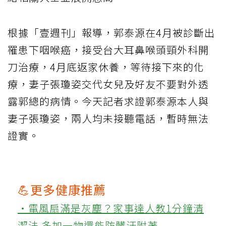
根據「壹週刊」報導，郭泰源在4月被診斷出
罹患下咽喉癌，接受台大耳鼻喉頭頸外科開
刀治療，4月底返家休養，等待接下來的化
療，妻子張瓊姿交代女兒及好友不要對外透
露郭總的病情。今天記者求證郭泰源本人與
妻子張瓊姿，兩人均未接聽電話，暫時無法
證實。
💪更多健康推薦
‧電風扇滿是灰塵？家事達人教1分鐘清
潔法 多加一物還能防髒汙附著