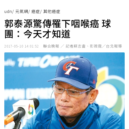
udn
/
元氣網
/
癌症
/
其他癌症
郭泰源驚傳罹下咽喉癌 球
團：今天才知道
聯合晚報 ／ 記者蘇志畬、彭薇霓／台北報導
2017-05-10 14:01:52