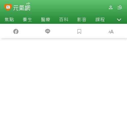
焦點
養生
醫療
百科
影音
課程
退休