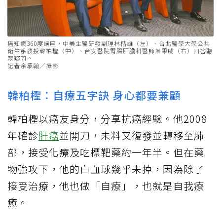
癌知識360度講座，中美生醫研發副理林楷雄（左）、台北醫學大學公共
衛生系教授韓柏檉（中）、台安醫院胃腸肝膽科醫師葉秉威（右）回答聽
眾疑問。
記者余承翰／攝影
韓柏檉：自療五字訣 身心都要兼顧
韓柏檉以癌友身分，分享抗癌經驗。他2008
年確診
肝癌
並開刀，未料又復發並轉移至肺
部，接受化療及吃標靶藥約一年半。但在藥
物強攻下，他的白血球幾乎未掉，因為除了
接受治療，他也做「自療」，也就是自我療
癒。