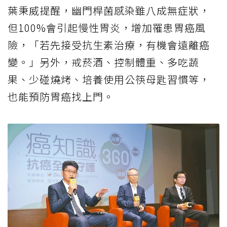
葉秉威提醒，幽門桿菌感染雖八成無症狀，
但100%會引起慢性胃炎，增加罹患胃癌風
險，「若先接受抗生素治療，有機會遠離癌
變。」另外，戒菸酒、控制體重、多吃蔬
果、少碰燒烤、培養使用公筷母匙習慣等，
也能預防胃癌找上門。