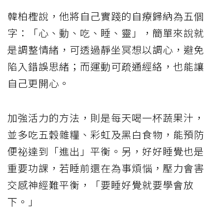
韓柏檉說，他將自己實踐的自療歸納為五個
字：「心、動、吃、睡、靈」，簡單來說就
是調整情緒，可透過靜坐冥想以調心，避免
陷入錯誤思緒；而運動可疏通經絡，也能讓
自己更開心。
加強活力的方法，則是每天喝一杯蔬果汁，
並多吃五穀雜糧、彩虹及黑白食物，能預防
便祕達到「進出」平衡。另，好好睡覺也是
重要功課，若睡前還在為事煩惱，壓力會害
交感神經難平衡，「要睡好覺就要學會放
下。」