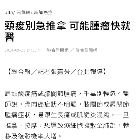
udn
/
元氣網
/
認識癌症
頸痠別急推拿 可能腫瘤快就
醫
聯合新聞網 ／ 聯合新聞網
2014-09-23 14:35:47
【聯合報╱記者張嘉芳／台北報導】
肩頸酸痠痛或膝關節腫痛，千萬別輕忽。醫
師說，骨肉癌症狀不明顯，膝關節或肩關節
腫痛症狀，易跟生長痛或肌鍵炎混淆，一旦
推拿、按摩，恐導致癌細胞擴散至肺部，轉
移及復發機率大增。