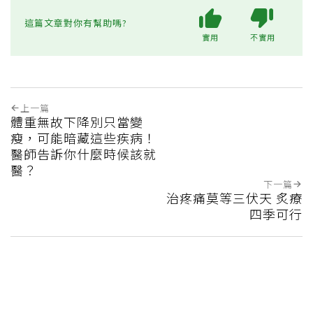
這篇文章對你有幫助嗎?
實用
不實用
上一篇
體重無故下降別只當變
瘦，可能暗藏這些疾病！
醫師告訴你什麼時候該就
醫？
下一篇
治疼痛莫等三伏天 炙療
四季可行