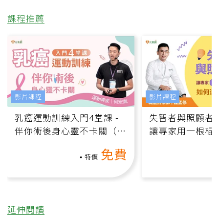
課程推薦
影片課程
影片課程
乳癌運動訓練入門4堂課 -
失智者與照顧者
伴你術後身心靈不卡關（線
讓專家用一根棍
上影音課）
何逆轉退化大腦
免費
課）
特價
延伸閱讀