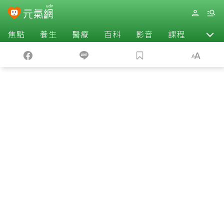
焦點
養生
醫療
百科
影音
課程
退休