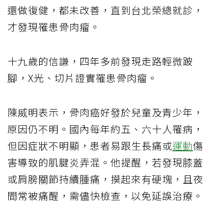
還做復健，都未改善，直到台北榮總就診，
才發現罹患骨肉瘤。
十九歲的信謙，四年多前發現走路輕微跛
腳，X光、切片證實罹患骨肉瘤。
陳威明表示，骨肉癌好發於兒童及青少年，
原因仍不明。國內每年約五、六十人罹病，
但因症狀不明顯，患者易跟生長痛或
運動
傷
害導致的肌腱炎弄混。他提醒，若發現膝蓋
或肩膀關節持續腫痛，摸起來有硬塊，且夜
間常被痛醒，需儘快檢查，以免延誤治療。