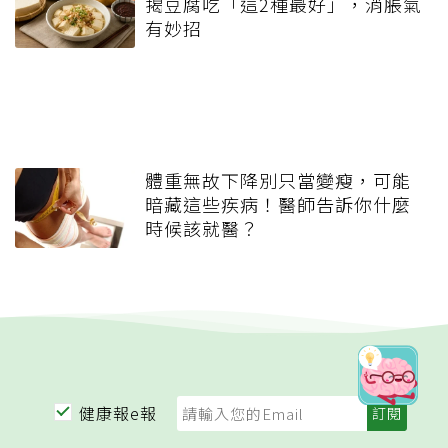
揭豆腐吃「這2種最好」，消脹氣
有妙招
體重無故下降別只當變瘦，可能
暗藏這些疾病！醫師告訴你什麼
時候該就醫？
健康報e報