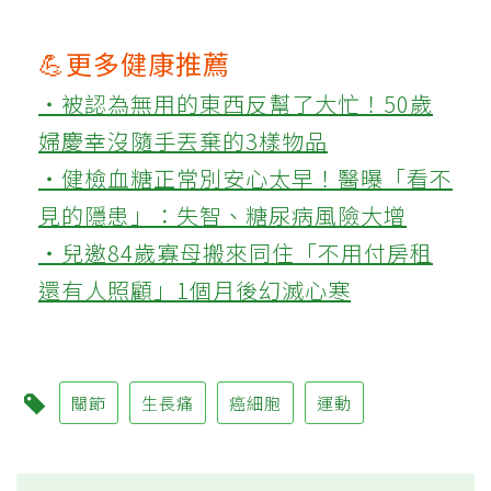
💪更多健康推薦
‧被認為無用的東西反幫了大忙！50歲
婦慶幸沒隨手丟棄的3樣物品
‧健檢血糖正常別安心太早！醫曝「看不
見的隱患」：失智、糖尿病風險大增
‧兒邀84歲寡母搬來同住「不用付房租
還有人照顧」1個月後幻滅心寒
關節
生長痛
癌細胞
運動