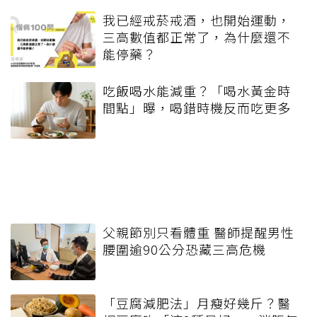
我已經戒菸戒酒，也開始運動，
三高數值都正常了，為什麼還不
能停藥？
吃飯喝水能減重？「喝水黃金時
間點」曝，喝錯時機反而吃更多
父親節別只看體重 醫師提醒男性
腰圍逾90公分恐藏三高危機
「豆腐減肥法」月瘦好幾斤？醫