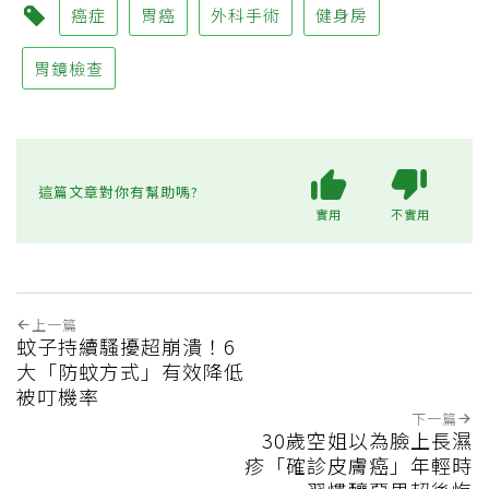
癌症
胃癌
外科手術
健身房
胃鏡檢查
這篇文章對你有幫助嗎?
實用
不實用
上一篇
蚊子持續騷擾超崩潰！6
大「防蚊方式」有效降低
被叮機率
下一篇
30歲空姐以為臉上長濕
疹「確診皮膚癌」年輕時