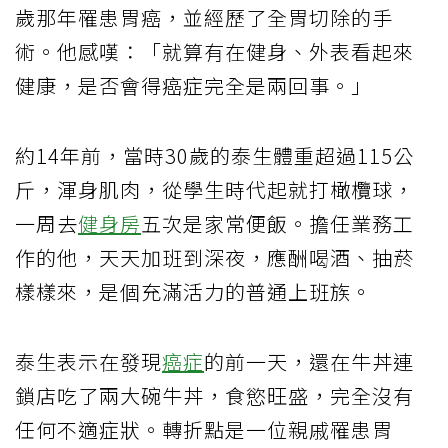
歲那年罹患胃癌，並經歷了全胃切除的手
術。他感嘆：「就算有在健身、外表看起來
健康，是否會得癌症完全是兩回事。」
約14年前，當時30歲的泰生體重超過115公
斤，渾身肌肉，從學生時代起就打橄欖球，
一周去
健身房
五次是家常便飯。擔任業務工
作的他，天天加班到深夜，應酬喝酒、抽菸
樣樣來，是個充滿活力的普通上班族。
泰生表示在發現
癌症
的前一天，還在牛丼連
鎖店吃了兩大碗牛丼，食慾旺盛，完全沒有
任何不適症狀。轉折點是一位親戚罹患胃