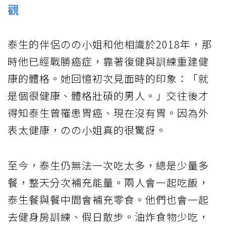
觀
泰生的伴侶のの小姐和他相識於2018年，那
時他已經戰勝癌症，靠著復健與訓練重建健
康的體格。她回憶初次見面時的印象：「就
是個很健康、體格壯碩的男人。」交往後才
得知泰生曾罹患胃癌、現在沒有胃。因為外
表太健康，のの小姐真的很驚訝。
至今，泰生仍無法一次吃太多，總是少量多
餐，整天分次補充能量。兩人會一起吃飯，
泰生餐與餐中間會補充零食。他們也會一起
去健身房訓練、假日散步。油炸食物少吃，