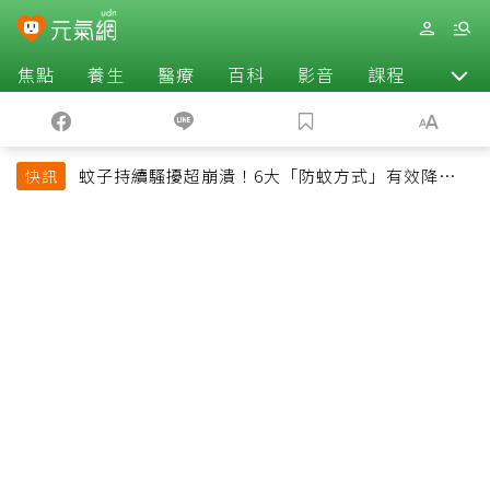
焦點
養生
醫療
百科
影音
課程
退休
蚊子持續騷擾超崩潰！6大「防蚊方式」有效降低被
快訊
叮機率