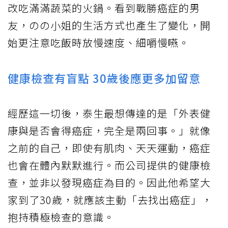
改吃滿滿蔬菜的火鍋。看到戰勝癌症的男
友，のの小姐的生活方式也產生了變化，開
始更注意吃飯時放慢速度、細嚼慢嚥。
健康檢查有盲點 30歲後應更多加留意
經歷這一切後，泰生最想傳達的是「外表健
康與是否會得癌症，完全是兩回事。」就像
之前的自己，即使有肌肉、天天運動，癌症
也會在體內默默進行。而公司提供的健康檢
查，並非以發現癌症為目的。因此他希望大
家到了30歲，就應該主動「去找出癌症」，
抱持積極檢查的意識。