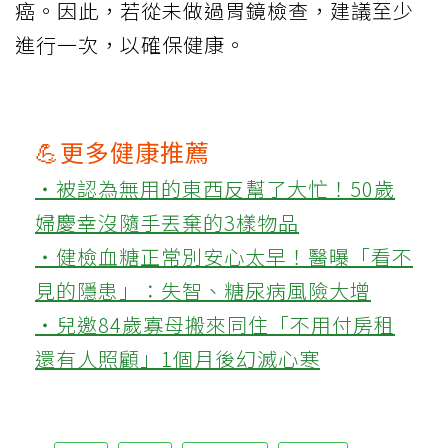
癌。因此，若從未做過胃鏡檢查，建議至少
進行一次，以確保健康。
💪更多健康推薦
‧被認為無用的東西反幫了大忙！50歲
婦慶幸沒隨手丟棄的3樣物品
‧健檢血糖正常別安心太早！醫曝「看不
見的隱患」：失智、糖尿病風險大增
‧兒邀84歲寡母搬來同住「不用付房租
還有人照顧」1個月後幻滅心寒