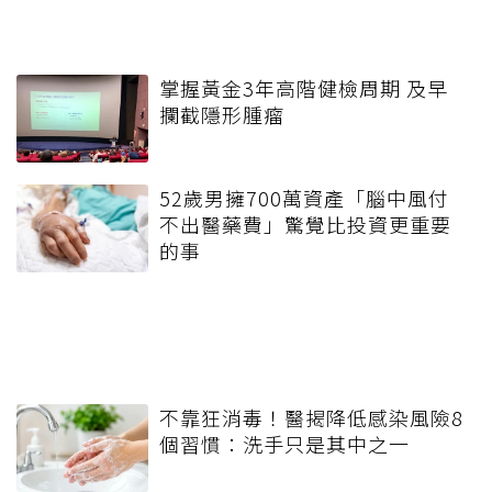
掌握黃金3年高階健檢周期 及早
攔截隱形腫瘤
52歲男擁700萬資產「腦中風付
不出醫藥費」驚覺比投資更重要
的事
不靠狂消毒！醫揭降低感染風險8
個習慣：洗手只是其中之一