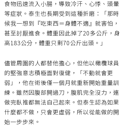
食物迅速流入小腸，導致冷汗、心悸、頭暈
等症狀。泰生也長期受到這種折磨：「那時
候我一想到『吃東西＝身體不適』就害怕，
甚至討厭進食。體重因此掉了20多公斤，身
高183公分，體重只剩70公斤出頭。」
儘管周圍的人都替他擔心，但他以橄欖球員
的堅強意志積極面對復健，「不動就會更
弱」，他在術後僅一個月就重新開始重量訓
練。雖然因腹部開過刀，腹肌完全沒力，連
做完臥推都無法自己起來。但泰生認為如果
什麼都不做，只會更虛弱，所以從能做的開
始一步步來。