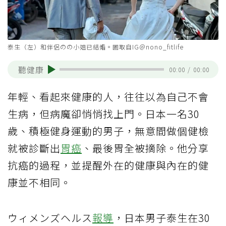
泰生（左）和伴侶のの小姐已結婚。圖取自IG＠nono_fitlife
聽健康
00:00
/
00:00
年輕、看起來健康的人，往往以為自己不會
生病，但病魔卻悄悄找上門。日本一名30
歲、積極健身運動的男子，無意間做個健檢
就被診斷出
胃癌
、最後胃全被摘除。他分享
抗癌的過程，並提醒外在的健康與內在的健
康並不相同。
ウィメンズヘルス
報導
，日本男子泰生在30