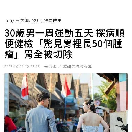
udn
/
元氣網
/
癌症
/
癌友故事
30歲男一周運動五天 探病順
便健檢「驚見胃裡長50個腫
瘤」胃全被切除
元氣網 ／ 編輯張麒麟報導
2025-10-11 12:26:25