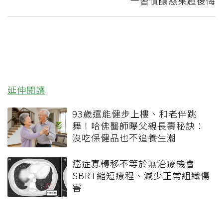
一習慣釀惡果超後悔
延伸閱讀
93歲還能健步上樓、和老伴跳
舞！哈佛醫師曝父親長壽秘訣：
沒吃保健品也不追養生潮
癌症寡轉移不等於無治療機會
SBRT縮短療程、減少正常組織傷
害