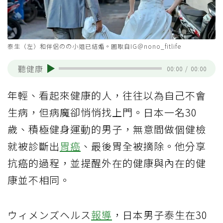
泰生（左）和伴侶のの小姐已結婚。圖取自IG＠nono_fitlife
聽健康
00:00
/
00:00
年輕、看起來健康的人，往往以為自己不會
生病，但病魔卻悄悄找上門。日本一名30
歲、積極健身運動的男子，無意間做個健檢
就被診斷出
胃癌
、最後胃全被摘除。他分享
抗癌的過程，並提醒外在的健康與內在的健
康並不相同。
ウィメンズヘルス
報導
，日本男子泰生在30