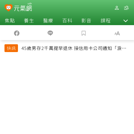
焦點
養生
醫療
百科
影音
課程
退休
45歲男存2千萬提早退休 接信用卡公司通知「淚回
快訊
職場」：有錢也碰壁