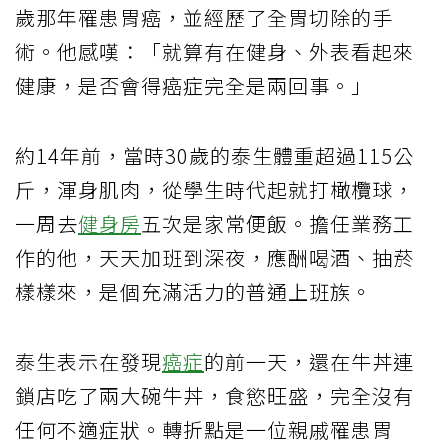
歲那年罹患胃癌，並經歷了全胃切除的手
術。他感嘆：「就算有在健身、外表看起來
健康，是否會得癌症完全是兩回事。」
約14年前，當時30歲的泰生體重超過115公
斤，渾身肌肉，從學生時代起就打橄欖球，
一周去
健身房
五次是家常便飯。擔任業務工
作的他，天天加班到深夜，應酬喝酒、抽菸
樣樣來，是個充滿活力的普通上班族。
泰生表示在發現
癌症
的前一天，還在牛丼連
鎖店吃了兩大碗牛丼，食慾旺盛，完全沒有
任何不適症狀。轉折點是一位親戚罹患胃