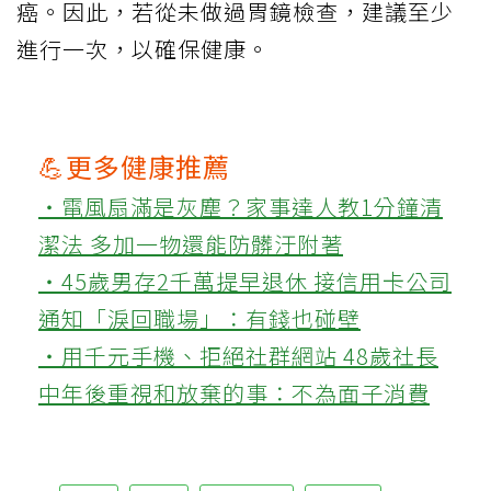
癌。因此，若從未做過胃鏡檢查，建議至少
進行一次，以確保健康。
💪更多健康推薦
‧電風扇滿是灰塵？家事達人教1分鐘清
潔法 多加一物還能防髒汙附著
‧45歲男存2千萬提早退休 接信用卡公司
通知「淚回職場」：有錢也碰壁
‧用千元手機、拒絕社群網站 48歲社長
中年後重視和放棄的事：不為面子消費