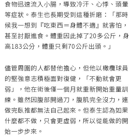
食物迅速流入小腸，導致冷汗、心悸、頭暈
等症狀。泰生也長期受到這種折磨：「那時
候我一想到『吃東西＝身體不適』就害怕，
甚至討厭進食。體重因此掉了20多公斤，身
高183公分，體重只剩70公斤出頭。」
儘管周圍的人都替他擔心，但他以橄欖球員
的堅強意志積極面對復健，「不動就會更
弱」，他在術後僅一個月就重新開始重量訓
練。雖然因腹部開過刀，腹肌完全沒力，連
做完臥推都無法自己起來。但泰生認為如果
什麼都不做，只會更虛弱，所以從能做的開
始一步步來。