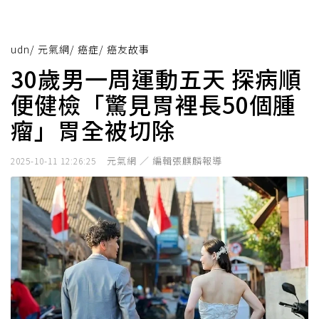
udn
/
元氣網
/
癌症
/
癌友故事
30歲男一周運動五天 探病順
便健檢「驚見胃裡長50個腫
瘤」胃全被切除
元氣網 ／ 編輯張麒麟報導
2025-10-11 12:26:25