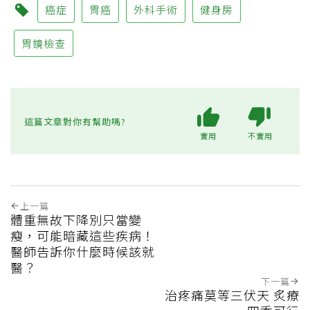
癌症
胃癌
外科手術
健身房
胃鏡檢查
這篇文章對你有幫助嗎?
實用
不實用
上一篇
體重無故下降別只當變
瘦，可能暗藏這些疾病！
醫師告訴你什麼時候該就
醫？
下一篇
治疼痛莫等三伏天 炙療