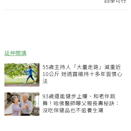
四季可行
延伸閱讀
55歲主持人「大量走路」減重近
10公斤 她透露維持十多年習慣心
法
93歲還能健步上樓、和老伴跳
舞！哈佛醫師曝父親長壽秘訣：
沒吃保健品也不追養生潮