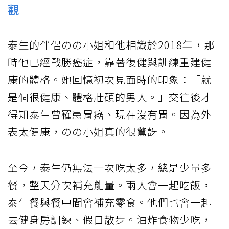
觀
泰生的伴侶のの小姐和他相識於2018年，那
時他已經戰勝癌症，靠著復健與訓練重建健
康的體格。她回憶初次見面時的印象：「就
是個很健康、體格壯碩的男人。」交往後才
得知泰生曾罹患胃癌、現在沒有胃。因為外
表太健康，のの小姐真的很驚訝。
至今，泰生仍無法一次吃太多，總是少量多
餐，整天分次補充能量。兩人會一起吃飯，
泰生餐與餐中間會補充零食。他們也會一起
去健身房訓練、假日散步。油炸食物少吃，