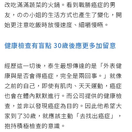
改吃滿滿蔬菜的火鍋。看到戰勝癌症的男
友，のの小姐的生活方式也產生了變化，開
始更注意吃飯時放慢速度、細嚼慢嚥。
健康檢查有盲點 30歲後應更多加留意
經歷這一切後，泰生最想傳達的是「外表健
康與是否會得癌症，完全是兩回事。」就像
之前的自己，即使有肌肉、天天運動，癌症
也會在體內默默進行。而公司提供的健康檢
查，並非以發現癌症為目的。因此他希望大
家到了30歲，就應該主動「去找出癌症」，
抱持積極檢查的意識。