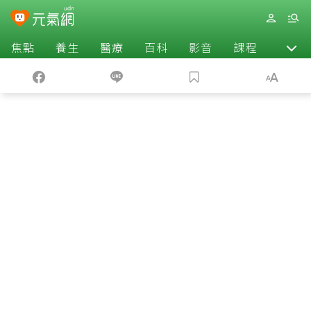
焦點
養生
醫療
百科
影音
課程
退休