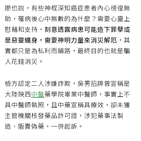
廖也說，有些神棍深知癌症患者內心徬徨無
助，罹病後心中無數的為什麼？需要心靈上
慰藉和支持，
刻意透露病患可能造下罪孽或
是惡靈纏身，需要神明力量來消災解厄
，其
實都只是為私利而鋪路，最終目的也就是騙
人花錢消災。
檢方認定二人涉嫌詐欺，吳男招牌曾宣稱是
大陸陝西
中醫
藥學院畢業中醫師，事實上不
具中醫師執照，且中藥宣稱具療效，卻未獲
主管機關核發藥品許可證，涉犯藥事法製
造、販賣偽藥，一併起訴。