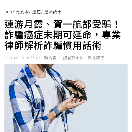
udn
/
元氣網
/
癌症
/
癌友故事
連游月霞、賀一航都受騙！
詐騙癌症末期可延命，專業
律師解析詐騙慣用話術
聯合報 ／ 記者蔣永佑／新北報導
2024-08-13 16:57:40