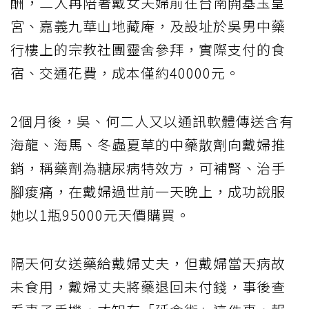
酬，二人再陪著戴女夫婦前往台南開基玉皇
宮、嘉義九華山地藏庵，及設址於吳男中藥
行樓上的宗教社團靈舍參拜，實際支付的食
宿、交通花費，成本僅約40000元。
2個月後，吳、何二人又以通訊軟體傳送含有
海龍、海馬、冬蟲夏草的中藥散劑向戴婦推
銷，稱藥劑為糖尿病特效方，可補腎、治手
腳痠痛，在戴婦過世前一天晚上，成功說服
她以1瓶95000元天價購買。
隔天何女送藥給戴婦丈夫，但戴婦當天病故
未食用，戴婦丈夫將藥退回未付錢，事後查