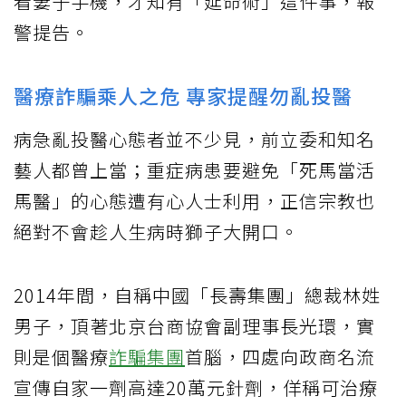
看妻子手機，才知有「延命術」這件事，報
警提告。
醫療詐騙乘人之危 專家提醒勿亂投醫
病急亂投醫心態者並不少見，前立委和知名
藝人都曾上當；重症病患要避免「死馬當活
馬醫」的心態遭有心人士利用，正信宗教也
絕對不會趁人生病時獅子大開口。
2014年間，自稱中國「長壽集團」總裁林姓
男子，頂著北京台商協會副理事長光環，實
則是個醫療
詐騙集團
首腦，四處向政商名流
宣傳自家一劑高達20萬元針劑，佯稱可治療