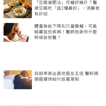
「豆腐減肥法」月瘦好幾斤？醫
揭豆腐吃「這2種最好」，消脹氣
有妙招
體重無故下降別只當變瘦，可能
暗藏這些疾病！醫師告訴你什麼
時候該就醫？
自殺率高出其他癌友五倍 醫盼頭
頸癌健保給付放寬限制