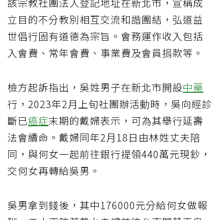
該宗教社團法人登記地址在新北市，宣稱成
立目的不分教別相互交流和諧團結，弘道益
世倡行固有道德為宗旨。會務運作收入包括
入會費、常年會費、事業費及會員捐款等。
檢方起訴指出，吳姓男子在新北市開設
中藥
行，2023年2月上旬社團辦活動時，吳向經診
斷已
癌症
末期的戴婦表示，可為其舉行延壽
法會續命。戴婦同年2月18日由林姓丈夫陪
同，與何女一起前往銀行提領440萬元現鈔，
交何女再轉給吳男。
吳男拿到錢後，其中176000元分給何女做報