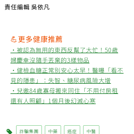
責任編輯 吳依凡
💪更多健康推薦
‧被認為無用的東西反幫了大忙！50歲
婦慶幸沒隨手丟棄的3樣物品
‧健檢血糖正常別安心太早！醫曝「看不
見的隱患」：失智、糖尿病風險大增
‧兒邀84歲寡母搬來同住「不用付房租
還有人照顧」1個月後幻滅心寒
詐騙集團
中藥
癌症
中醫