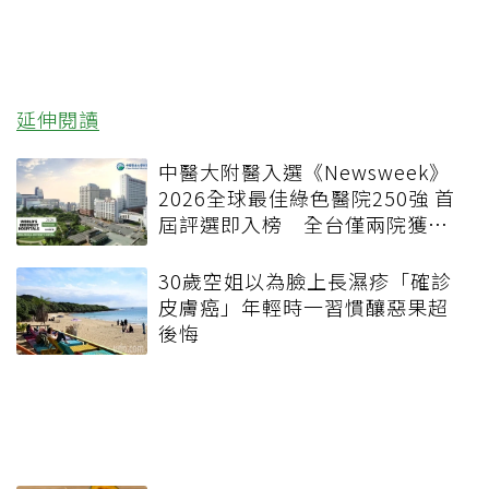
延伸閱讀
中醫大附醫入選《Newsweek》
2026全球最佳綠色醫院250強 首
屆評選即入榜 全台僅兩院獲
選 四葉績效指標居台灣最佳
30歲空姐以為臉上長濕疹「確診
皮膚癌」年輕時一習慣釀惡果超
後悔