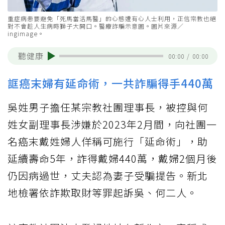
重症病患要避免「死馬當活馬醫」的心態遭有心人士利用，正信宗教也絕
對不會趁人生病時獅子大開口。醫療詐騙示意圖。圖片來源／
ingimage。
聽健康
00:00
/
00:00
誆癌末婦有延命術，一共詐騙得手440萬
吳姓男子擔任某宗教社團理事長，被控與何
姓女副理事長涉嫌於2023年2月間，向社團一
名癌末戴姓婦人佯稱可施行「延命術」，助
延續壽命5年，詐得戴婦440萬，戴婦2個月後
仍因病過世，丈夫認為妻子受騙提告。新北
地檢署依詐欺取財等罪起訴吳、何二人。