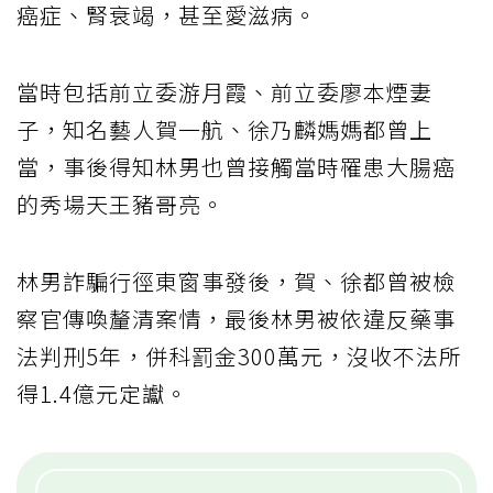
癌症、腎衰竭，甚至愛滋病。
當時包括前立委游月霞、前立委廖本煙妻
子，知名藝人賀一航、徐乃麟媽媽都曾上
當，事後得知林男也曾接觸當時罹患大腸癌
的秀場天王豬哥亮。
林男詐騙行徑東窗事發後，賀、徐都曾被檢
察官傳喚釐清案情，最後林男被依違反藥事
法判刑5年，併科罰金300萬元，沒收不法所
得1.4億元定讞。