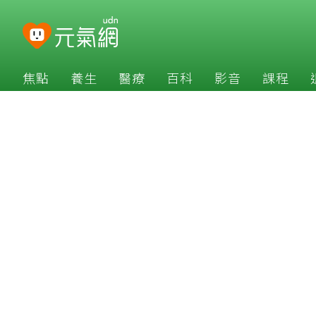
焦點
養生
醫療
百科
影音
課程