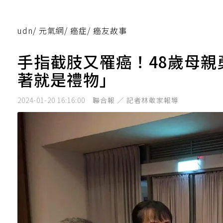
udn
/
元氣網
/
癌症
/
癌友故事
手指截肢又罹癌！48歲母
著就是禮物」
2024-01-20 16:16:00
聯合報 ／ 記者林敬家報導