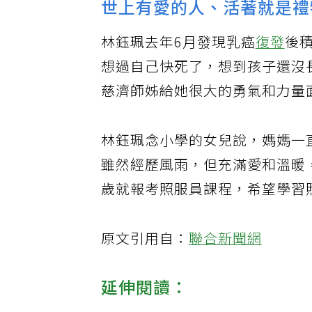
世上有愛的人、活著就是禮
林鈺珮去年6月發現乳癌
復發
後
想過自己快死了，想到孩子還沒
慈濟師姊給她很大的勇氣和力量
林鈺珮念小學的女兒說，媽媽一
雖然經歷風雨，但充滿愛和溫暖
歲就報考照服員課程，希望學習
原文引用自：
聯合新聞網
延伸閱讀：