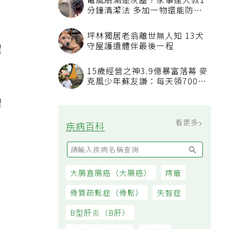
電風扇滿是灰塵？家事達人教1
分鐘清潔法 多加一物還能防髒
汙附著
坪林獨居老翁離世無人知 13犬
守屋護遺體伴最後一程
程
15歲經營之神3.9億暴富落幕 麥
克風少年蘇友謙：每天領700元
過日子
裡
看更多
疾病百科
大腸直腸癌（大腸癌）
痔瘡
骨質疏鬆症（骨鬆）
失智症
B型肝炎（B肝）