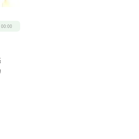
/
00:00
手
癌
的
助