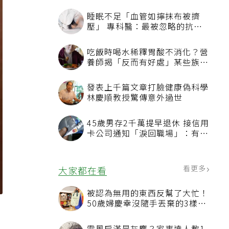
睡眠不足「血管如擰抹布被擠
壓」 專科醫：最被忽略的抗老
方法
吃飯時喝水稀釋胃酸不消化？營
養師揭「反而有好處」某些族群
才要禁
發表上千篇文章打臉健康偽科學
林慶順教授驚傳意外過世
45歲男存2千萬提早退休 接信用
卡公司通知「淚回職場」：有錢
也碰壁
看更多
大家都在看
被認為無用的東西反幫了大忙！
50歲婦慶幸沒隨手丟棄的3樣物
品