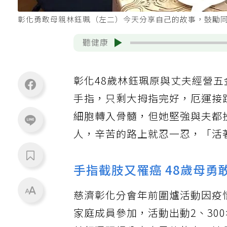
彰化勇敢母親林鈺珮（左二）今天分享自己的故事，鼓勵
聽健康
彰化48歲林鈺珮原與丈夫經營
手指，只剩大拇指完好，厄運接
細胞轉入骨髓，但她堅強與夫都
人，辛苦的路上就忍一忍，「活
手指截肢又罹癌 48歲母勇
慈濟彰化分會年前圍爐活動因疫情
家庭成員參加，活動出動2、30