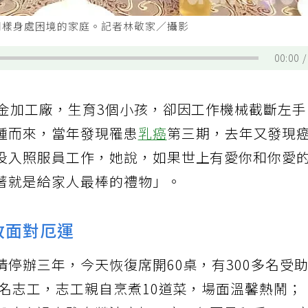
同樣身處困境的家庭。記者林敬家／攝影
00:00
五金加工廠，生育3個小孩，卻因工作機械截斷左
踵而來，當年發現罹患
乳癌
第三期，去年又發現
投入照服員工作，她說，如果世上有愛你和你愛
著就是給家人最棒的禮物」。
敢面對厄運
停辦三年，今天恢復席開60桌，有300多名受
0名志工，志工親自烹煮10道菜，場面溫馨熱鬧；