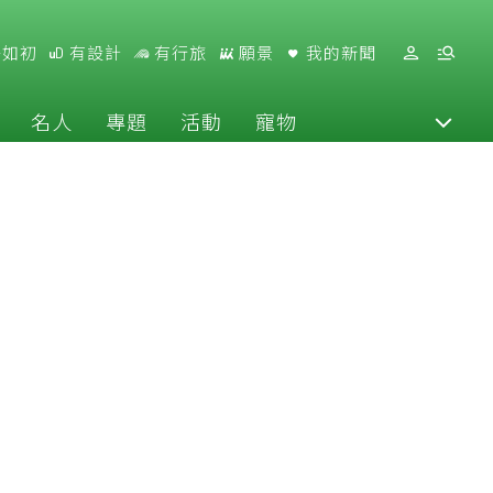
好如初
有設計
有行旅
願景
我的新聞
名人
專題
活動
寵物