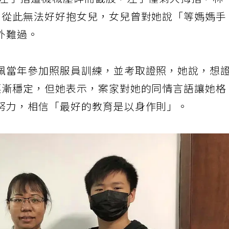
珮左手指遭機械壓碎而截肢，左手僅剩大拇指，林
，從此無法好好抱女兒，女兒曾對她說「等媽媽手
外難過。
珮當年參加照服員訓練，並考取證照，她說，想
逐漸穩定，但她表示，案家對她的同情言語讓她格
努力，相信「最好的教育是以身作則」。