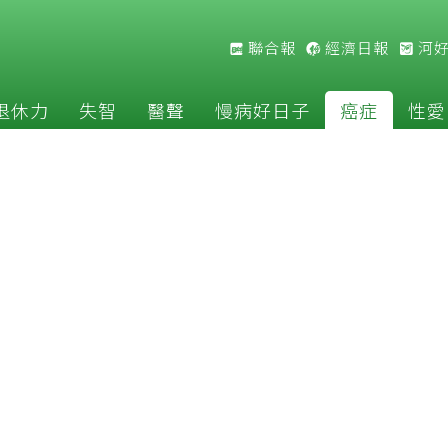
聯合報
經濟日報
河
退休力
失智
醫聲
慢病好日子
癌症
性愛