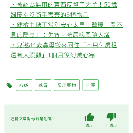
‧被認為無用的東西反幫了大忙！50歲
婦慶幸沒隨手丟棄的3樣物品
‧健檢血糖正常別安心太早！醫曝「看不
見的隱患」：失智、糖尿病風險大增
‧兒邀84歲寡母搬來同住「不用付房租
還有人照顧」1個月後幻滅心寒
咳嗽
感冒
濫用藥物
吃藥
這篇文章對你有幫助嗎?
實用
不實用