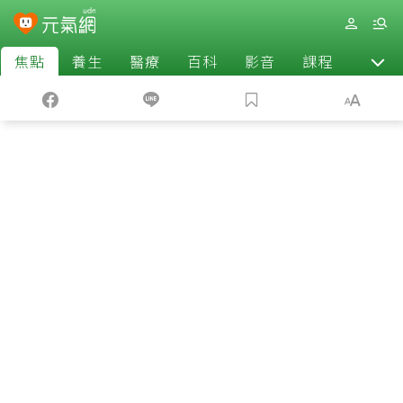
焦點
養生
醫療
百科
影音
課程
退休