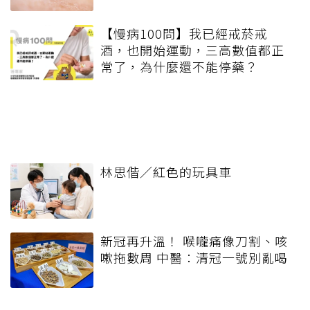
【慢病100問】我已經戒菸戒
酒，也開始運動，三高數值都正
常了，為什麼還不能停藥？
林思偕／紅色的玩具車
新冠再升溫！ 喉嚨痛像刀割、咳
嗽拖數周 中醫：清冠一號別亂喝