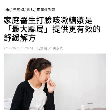
udn
/
元氣網
/
焦點
/
用藥停看聽
家庭醫生打臉咳嗽糖漿是
「最大騙局」提供更有效的
舒緩解方
元氣網 ／ 洪波波
2025-08-19 15:20:44