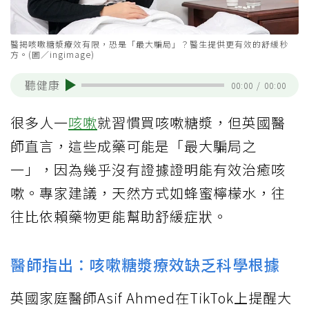
醫揭咳嗽糖漿療效有限，恐是「最大騙局」？醫生提供更有效的舒緩秒
方。(圖／ingimage)
聽健康
00:00
/
00:00
很多人一
咳嗽
就習慣買咳嗽糖漿，但英國醫
師直言，這些成藥可能是「最大騙局之
一」，因為幾乎沒有證據證明能有效治癒咳
嗽。專家建議，天然方式如蜂蜜檸檬水，往
往比依賴藥物更能幫助舒緩症狀。
醫師指出：咳嗽糖漿療效缺乏科學根據
英國家庭醫師Asif Ahmed在TikTok上提醒大