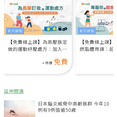
影片課程
影片課程
【免費線上課】為高壓族定
【免費線上課】
做的運動紓壓處方：加入行
燃脂體育課：超
動、增肌、互動元素，0基
氧」高壓族在家
免費
礎也能做！
負擔
特價
延伸閱讀
日本腦炎威脅中高齡族群 今年10
例有9例皆逾50歲