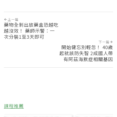
上一篇
藥物全剝出放藥盒恐越吃
越沒效！ 藥師示警：一
次分裝1至3天即可
下一篇
開始健忘別輕忽！ 40歲
起就該防失智 2成國人帶
有阿茲海默症相關基因
課程推薦