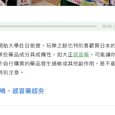
00:00
開始大舉赴日旅遊，玩樂之餘也特別喜歡買日本
某些藥品成分具成癮性，如大正
感冒藥
，可能讓
外自行購買的藥品發生過敏或其他副作用，是不
特別注意。
飛鳴、感冒藥超夯