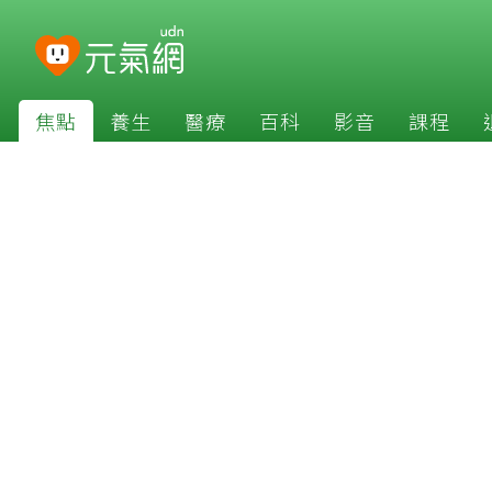
焦點
養生
醫療
百科
影音
課程