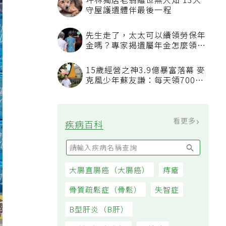
坪林獨居老翁離世無人知 13犬
守屋護遺體伴最後一程
先生走了，太太可以續領勞保年
金嗎？專家揭遺屬年金怎麼領，
看順位還要看資格
15歲經營之神3.9億暴富落幕 麥
克風少年蘇友謙：每天領700元
過日子
看更多
疾病百科
大腸直腸癌（大腸癌）
痔瘡
骨質疏鬆症（骨鬆）
失智症
B型肝炎（B肝）