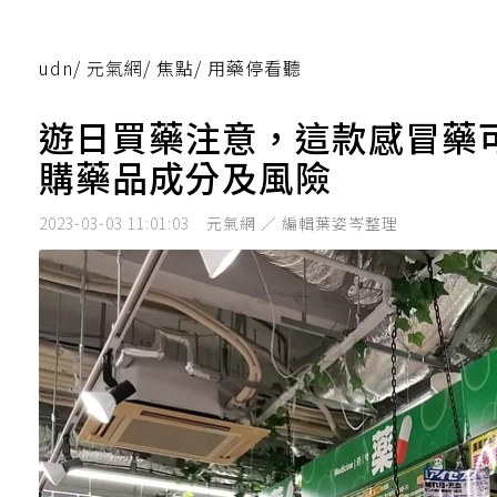
udn
/
元氣網
/
焦點
/
用藥停看聽
遊日買藥注意，這款感冒藥
購藥品成分及風險
2023-03-03 11:01:03
元氣網 ／ 編輯葉姿岑整理