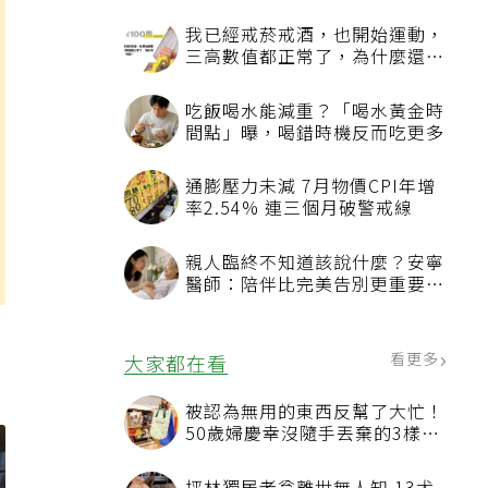
我已經戒菸戒酒，也開始運動，
三高數值都正常了，為什麼還不
能停藥？
吃飯喝水能減重？「喝水黃金時
間點」曝，喝錯時機反而吃更多
通膨壓力未減 7月物價CPI年增
率2.54% 連三個月破警戒線
親人臨終不知道該說什麼？安寧
醫師：陪伴比完美告別更重要，
4句話值得及早說出口
看更多
大家都在看
被認為無用的東西反幫了大忙！
50歲婦慶幸沒隨手丟棄的3樣物
品