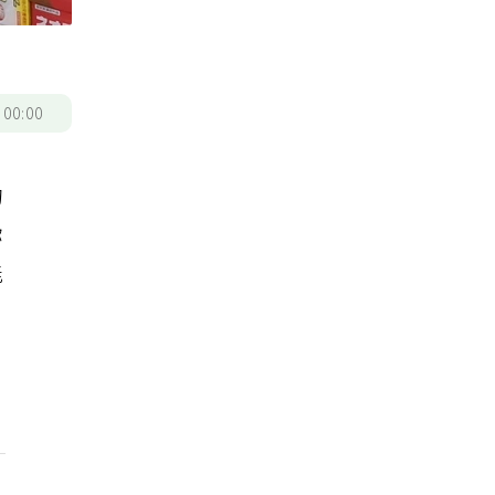
/
00:00
的
你
能