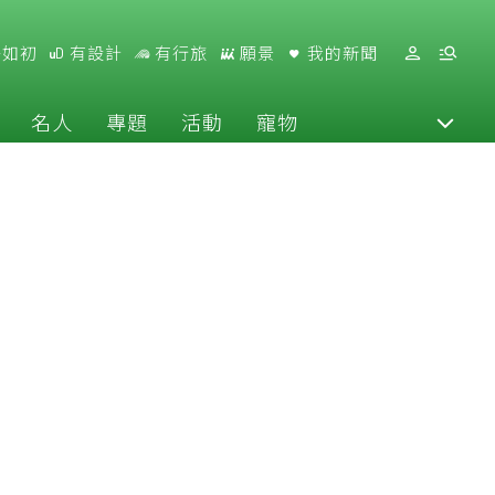
好如初
有設計
有行旅
願景
我的新聞
名人
專題
活動
寵物