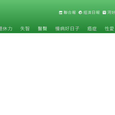
聯合報
經濟日報
河
退休力
失智
醫聲
慢病好日子
癌症
性愛