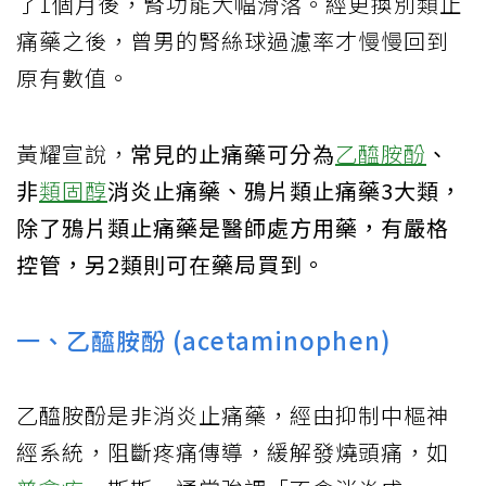
了1個月後，腎功能大幅滑落。經更換別類止
痛藥之後，曾男的腎絲球過濾率才慢慢回到
原有數值。
黃耀宣說，
常見的止痛藥可分為
乙醯胺酚
、
非
類固醇
消炎止痛藥、鴉片類止痛藥3大類，
除了鴉片類止痛藥是醫師處方用藥，有嚴格
控管，另2類則可在藥局買到。
一、乙醯胺酚 (acetaminophen)
乙醯胺酚是非消炎止痛藥，經由抑制中樞神
經系統，阻斷疼痛傳導，緩解發燒頭痛，如