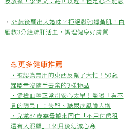
吸放鬆，李偉文：路可以趕，但是心不能急
．
35歲後飄出大嬸味？拒絕鬆弛蠟黃肌！白
雁教3分鐘疏肝活血，調理健康好膚質
💪更多健康推薦
‧被認為無用的東西反幫了大忙！50歲
婦慶幸沒隨手丟棄的3樣物品
‧健檢血糖正常別安心太早！醫曝「看不
見的隱患」：失智、糖尿病風險大增
‧兒邀84歲寡母搬來同住「不用付房租
還有人照顧」1個月後幻滅心寒