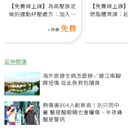
【免費線上課】為高壓族定
【免費線上課】
做的運動紓壓處方：加入行
燃脂體育課：超
動、增肌、互動元素，0基
氧」高壓族在家
免費
礎也能做！
負擔
特價
延伸閱讀
海外旅遊生病怎麼辦／遊江南腳
踝扭傷 從此急救包隨身
熱傷害804人創新高！別只防中
暑 醫提醒眼睛也會曬傷、半夜痛
醒是警訊