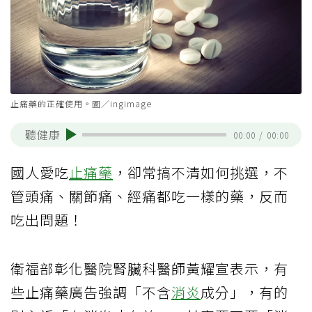
止痛藥的正確使用。圖／ingimage
聽健康
00:00
/
00:00
國人愛吃
止痛藥
，卻常搞不清如何挑選，不
管頭痛、關節痛、經痛都吃一樣的藥，反而
吃出問題！
衛福部彰化醫院腎臟科醫師黃耀宣表示，有
些止痛藥廣告強調「不含
消炎
成分」，有的