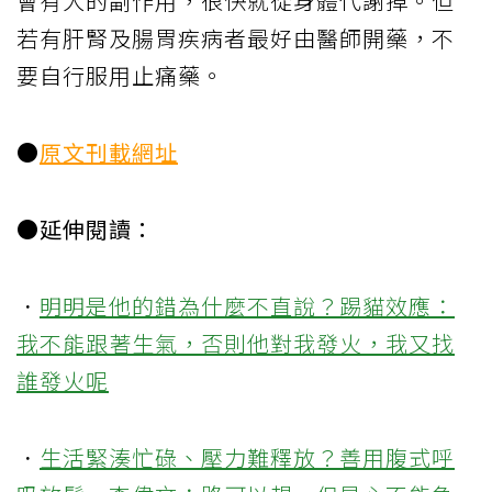
會有大的副作用，很快就從身體代謝掉。但
若有肝腎及腸胃疾病者最好由醫師開藥，不
要自行服用止痛藥。
●
原文刊載網址
●延伸閱讀：
．
明明是他的錯為什麼不直說？踢貓效應：
我不能跟著生氣，否則他對我發火，我又找
誰發火呢
．
生活緊湊忙碌、壓力難釋放？善用腹式呼