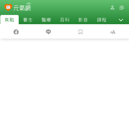
焦點
養生
醫療
百科
影音
課程
退休