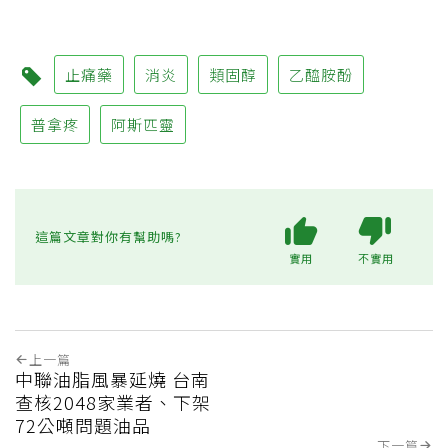
止痛藥
消炎
類固醇
乙醯胺酚
普拿疼
阿斯匹靈
這篇文章對你有幫助嗎?
實用
不實用
上一篇
中聯油脂風暴延燒 台南
查核2048家業者、下架
72公噸問題油品
下一篇