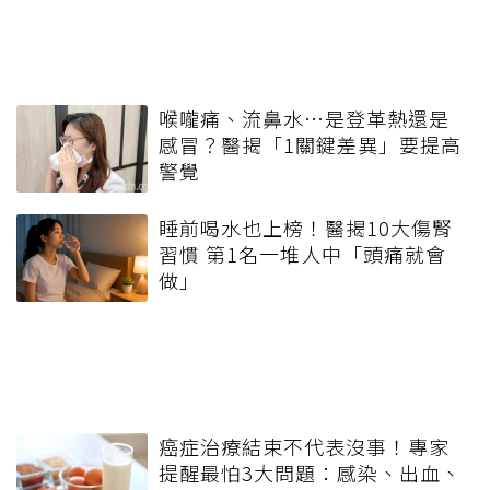
喉嚨痛、流鼻水⋯是登革熱還是
感冒？醫揭「1關鍵差異」要提高
警覺
睡前喝水也上榜！醫揭10大傷腎
習慣 第1名一堆人中「頭痛就會
做」
癌症治療結束不代表沒事！專家
提醒最怕3大問題：感染、出血、