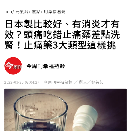
udn
/
元氣網
/
焦點
/
用藥停看聽
日本製比較好、有消炎才有
效？頭痛吃錯止痛藥差點洗
腎！止痛藥3大類型這樣挑
今周刊幸福熟齡
今周刊幸福熟齡 ／ 撰文／郭美懿
2022-03-25 09:04:27