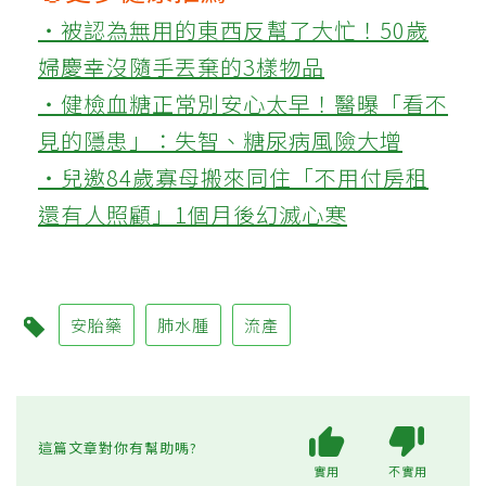
‧被認為無用的東西反幫了大忙！50歲
婦慶幸沒隨手丟棄的3樣物品
‧健檢血糖正常別安心太早！醫曝「看不
見的隱患」：失智、糖尿病風險大增
‧兒邀84歲寡母搬來同住「不用付房租
還有人照顧」1個月後幻滅心寒
安胎藥
肺水腫
流產
這篇文章對你有幫助嗎?
實用
不實用