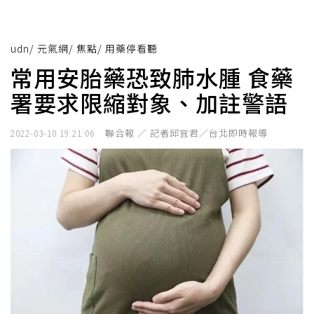
udn
/
元氣網
/
焦點
/
用藥停看聽
常用安胎藥恐致肺水腫 食藥
署要求限縮對象、加註警語
聯合報 ／ 記者邱宜君／台北即時報導
2022-03-10 19:21:06