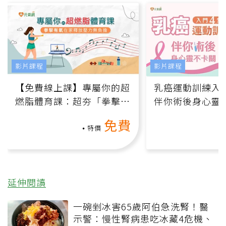
影片課程
影片課程
【免費線上課】專屬你的超
乳癌運動訓練入門
燃脂體育課：超夯「拳擊有
伴你術後身心靈
氧」高壓族在家釋放壓力無
上影音課）
免費
負擔
特價
延伸閱讀
一碗剉冰害65歲阿伯急洗腎！醫
示警：慢性腎病患吃冰藏4危機、