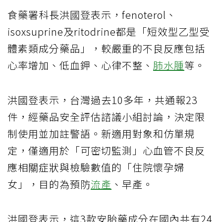
食藥署科長洪國登表示，fenoterol、
isoxsuprine及ritodrine都是「短效型乙型受
體素類成分藥品」，較嚴重的不良反應包括
心率增加、低血鉀、心律不整、
肺水腫
等。
洪國登表示，台灣過去10多年，共通報23
件，經藥品安全評估諮議小組討論，決定限
制使用並加註警語。新適用對象和仿單規
定，僅適用於「可密切監測」心血管不良反
應相關症狀與檢驗數值的「住院懷孕婦
女」，目的為預防
流產
、早產。
洪國登表示，這3款安胎藥成分在國內共有24