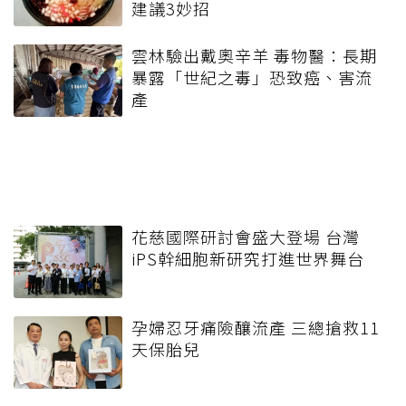
建議3妙招
雲林驗出戴奧辛羊 毒物醫：長期
暴露「世紀之毒」恐致癌、害流
產
花慈國際研討會盛大登場 台灣
iPS幹細胞新研究打進世界舞台
孕婦忍牙痛險釀流產 三總搶救11
天保胎兒