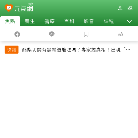
焦點
養生
醫療
百科
影音
課程
退休
酪梨切開有黑絲還能吃嗎？專家揭真相！出現「3情
快訊
況」快丟掉