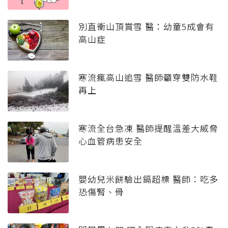
別直衝山頂賞雪 醫：幼童5成會有
高山症
寒流瘋高山追雪 醫師籲穿雙防水鞋
再上
寒流全台急凍 醫師提醒溫差大威脅
心血管病患安全
嬰幼兒米餅驗出鎘超標 醫師：吃多
恐傷腎、骨