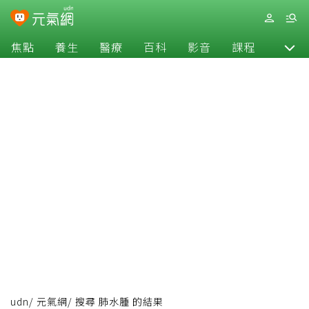
焦點
養生
醫療
百科
影音
課程
退休
udn
/
元氣網
/
搜尋 肺水腫 的結果