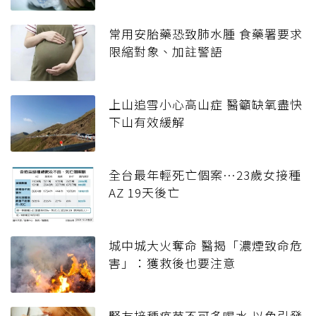
常用安胎藥恐致肺水腫 食藥署要求
限縮對象、加註警語
上山追雪小心高山症 醫籲缺氧盡快
下山有效緩解
全台最年輕死亡個案…23歲女接種
AZ 19天後亡
城中城大火奪命 醫揭「濃煙致命危
害」：獲救後也要注意
腎友接種疫苗不可多喝水 以免引發