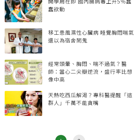
開學周在即 國內腸病毒上升5％蠢
蠢欲動
移工患風濕性心臟病 睡覺胸悶喘氣
還以為宿舍鬧鬼
經常頭暈、胸悶、喘不過氣？醫
師：當心二尖瓣逆流，盛行率比想
像中高
天熱吃西瓜解渴？專科醫提醒「這
群人」千萬不能貪嘴