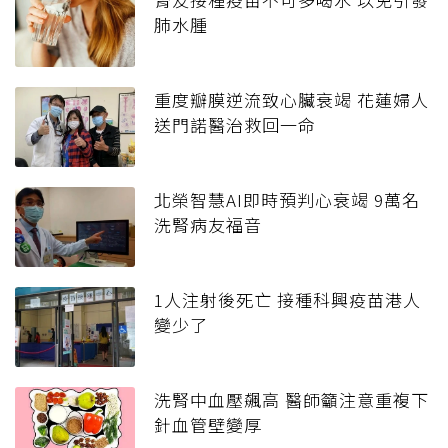
肺水腫
重度瓣膜逆流致心臟衰竭 花蓮婦人
送門諾醫治救回一命
北榮智慧AI即時預判心衰竭 9萬名
洗腎病友福音
1人注射後死亡 接種科興疫苗港人
變少了
洗腎中血壓飆高 醫師籲注意重複下
針血管壁變厚