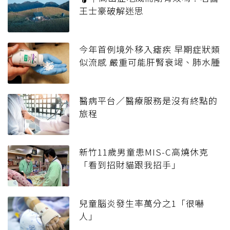
王士豪破解迷思
今年首例境外移入瘧疾 早期症狀類
似流感 嚴重可能肝腎衰竭、肺水腫
醫病平台／醫療服務是沒有終點的
旅程
新竹11歲男童患MIS-C高燒休克
「看到招財貓跟我招手」
兒童腦炎發生率萬分之1「很嚇
人」