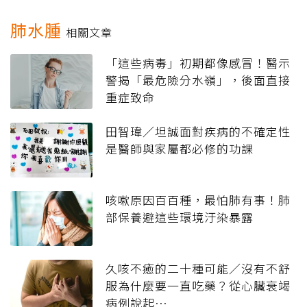
肺水腫
相關文章
「這些病毒」初期都像感冒！醫示
警揭「最危險分水嶺」，後面直接
重症致命
田智瑋／坦誠面對疾病的不確定性
是醫師與家屬都必修的功課
咳嗽原因百百種，最怕肺有事！肺
部保養避這些環境汙染暴露
久咳不癒的二十種可能／沒有不舒
服為什麼要一直吃藥？從心臟衰竭
病例說起…