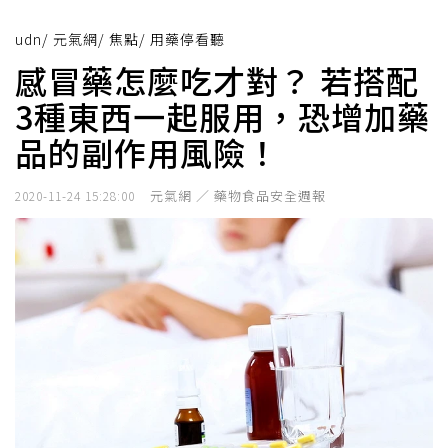
udn
/
元氣網
/
焦點
/
用藥停看聽
感冒藥怎麼吃才對？ 若搭配
3種東西一起服用，恐增加藥
品的副作用風險！
元氣網 ／ 藥物食品安全週報
2020-11-24 15:28:00