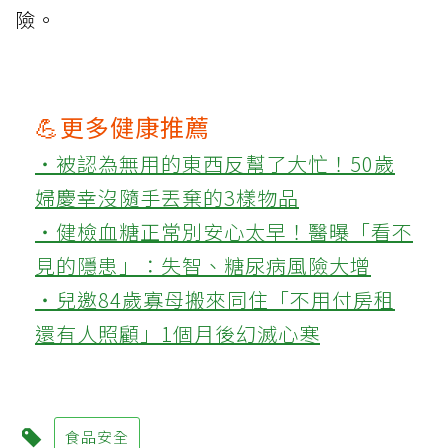
險。
💪更多健康推薦
‧被認為無用的東西反幫了大忙！50歲
婦慶幸沒隨手丟棄的3樣物品
‧健檢血糖正常別安心太早！醫曝「看不
見的隱患」：失智、糖尿病風險大增
‧兒邀84歲寡母搬來同住「不用付房租
還有人照顧」1個月後幻滅心寒
食品安全