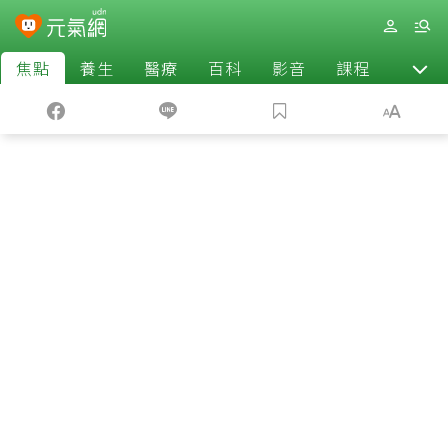
焦點
養生
醫療
百科
影音
課程
退休