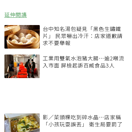
延伸閱讀
台中知名湯包疑見「黑色生鏽鐵
片」 民眾嚇出冷汗：店家道歉請
求不要舉報
工業用雙氧水泡豬大腸…逾2噸流
入市面 屏檢起訴百威食品3人
影／菜頭粿吃到碎水晶…店家稱
「小孩玩耍誤丟」 衛生局要罰了