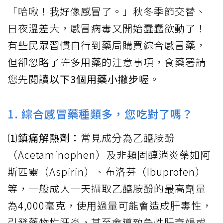
「哈啾！我好像感冒了。」秋冬季節交替、
日夜溫差大，感冒病毒又開始蠢蠢欲動了！
有些民眾習慣自行到藥局購買綜合感冒藥，
但卻忽略了許多用藥的注意事項，食藥署請
您先閱讀
以下3個用藥小撇步
喔。
1. 綜合感冒藥種類多，您吃對了嗎？
⑴鎮痛解熱劑：
常見成分為乙醯胺酚
（Acetaminophen）及非類固醇消炎藥如阿
斯匹靈（Aspirin）、布洛芬（Ibuprofen）
等，一般成人一天攝取乙醯胺酚的最高劑量
為4,000毫克，使用過量可能會造成肝毒性，
引發藥物性肝炎，甚至會導致急性肝衰竭或