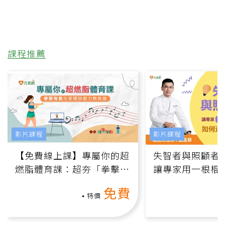
課程推薦
影片課程
影片課程
【免費線上課】專屬你的超
失智者與照顧者
燃脂體育課：超夯「拳擊有
讓專家用一根棍
氧」高壓族在家釋放壓力無
何逆轉退化大腦
免費
負擔
課）
特價