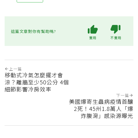
這篇文章對你有幫助嗎?
實用
不實用
上一篇
移動式冷氣怎麼擺才會
涼？離牆至少50公分 4個
細節影響冷房效率
下一篇
美國爆寄生蟲病疫情首釀
2死！45州1.8萬人「爆
炸腹瀉」感染源曝光