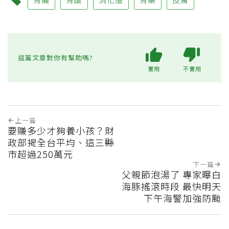
這篇文章對你有幫助嗎?
實用
不實用
上一篇
要賺多少才夠養小孩？財
政部揭全台平均、這三縣
市超過250萬元
下一篇
父親節泡湯了 專家曝白
海豚搖滾時段 最快明天
下午海警加強防颱