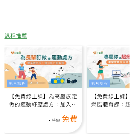
課程推薦
影片課程
影片課程
【免費線上課】為高壓族定
【免費線上課】
做的運動紓壓處方：加入行
燃脂體育課：超
動、增肌、互動元素，0基
氧」高壓族在家
免費
礎也能做！
負擔
特價