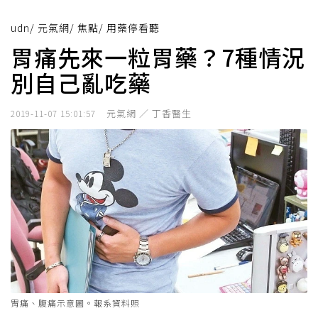
udn
/
元氣網
/
焦點
/
用藥停看聽
胃痛先來一粒胃藥？7種情況
別自己亂吃藥
元氣網 ／ 丁香醫生
2019-11-07 15:01:57
胃痛、腹痛示意圖。報系資料照