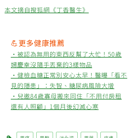
本文摘自搜狐網《丁香醫生》
💪更多健康推薦
‧被認為無用的東西反幫了大忙！50歲
婦慶幸沒隨手丟棄的3樣物品
‧健檢血糖正常別安心太早！醫曝「看不
見的隱患」：失智、糖尿病風險大增
‧兒邀84歲寡母搬來同住「不用付房租
還有人照顧」1個月後幻滅心寒
胃痛
胃酸
消化道
胃藥
皮膚