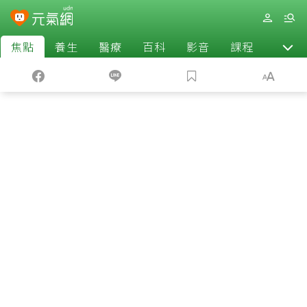
焦點
養生
醫療
百科
影音
課程
退休