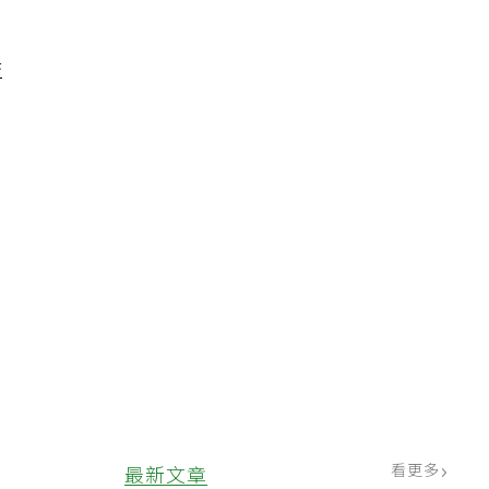
不
益
看更多
最新文章