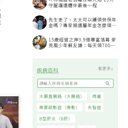
坪林獨居老翁離世無人知 13犬
守屋護遺體伴最後一程
獵
先生走了，太太可以續領勞保年
元
金嗎？專家揭遺屬年金怎麼領，
看順位還要看資格
15歲經營之神3.9億暴富落幕 麥
克風少年蘇友謙：每天領700元
過日子
看更多
疾病百科
大腸直腸癌（大腸癌）
痔瘡
骨質疏鬆症（骨鬆）
失智症
B型肝炎（B肝）