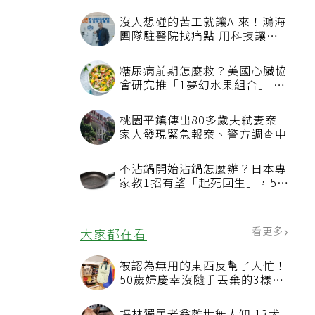
沒人想碰的苦工就讓AI來！鴻海
團隊駐醫院找痛點 用科技讓醫
療更有溫度
糖尿病前期怎麼救？美國心臟協
會研究推「1夢幻水果組合」 酪
梨加它改善血管功能
桃園平鎮傳出80多歲夫弒妻案
家人發現緊急報案、警方調查中
不沾鍋開始沾鍋怎麼辦？日本專
家教1招有望「起死回生」，5情
況該換新
看更多
大家都在看
被認為無用的東西反幫了大忙！
50歲婦慶幸沒隨手丟棄的3樣物
品