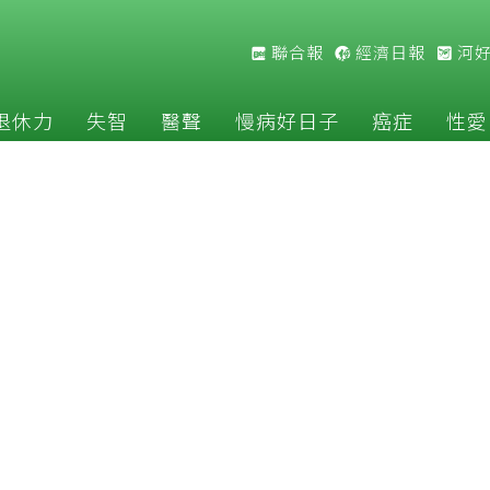
聯合報
經濟日報
河
退休力
失智
醫聲
慢病好日子
癌症
性愛