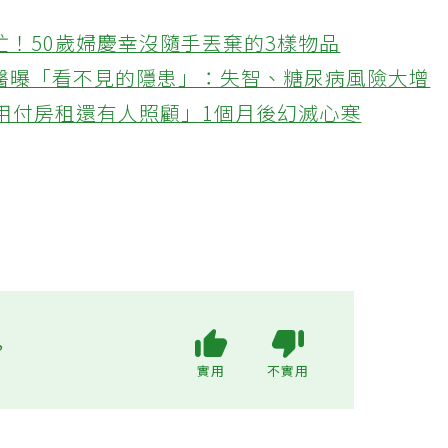
忙！50歲婦慶幸沒隨手丟棄的3樣物品
醫曝「看不見的隱患」：失智、糖尿病風險大增
不用付房租還有人照顧」1個月後幻滅心寒
?
實用
不實用