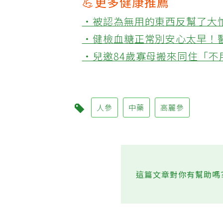
💪更多健康推薦
‧被認為無用的東西反幫了大
‧健檢血糖正常別安心太早！
‧兒邀84歲寡母搬來同住「
人參
中藥
高麗參
這篇文章對你有幫助嗎