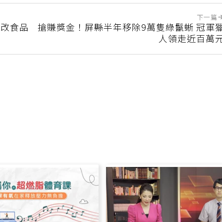
下一篇
基改食品
搶賺獎金！屏縣半年移除9萬隻綠鬣蜥 冠軍
人領走近百萬