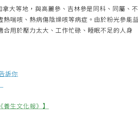
、加拿大等地，與高麗參、吉林參是同科、同屬、
虛熱喘咳、熱病傷陰燥咳等病症。由於粉光參能
適合用於壓力太大、工作忙碌、睡眠不足的人身
參告訴你
」
《養生文化報》】