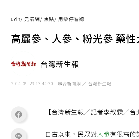
udn
/
元氣網
/
焦點
/
用藥停看聽
高麗參、人參、粉光參 藥性
台灣新生報
2014-09-23 13:44:30
聯合新聞網 ／ 台灣新生報
【台灣新生報／記者李叔霖／台
自古以來，民眾對
人參
有很高的