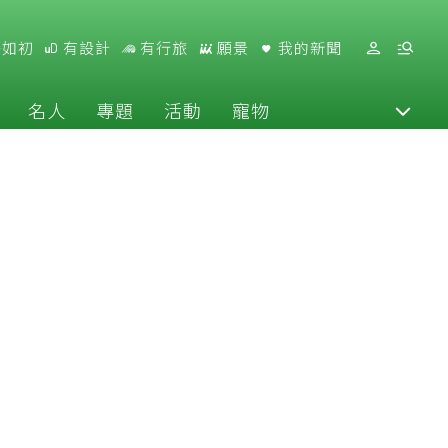
好如初
有設計
有行旅
願景
我的新聞
名人
專題
活動
寵物