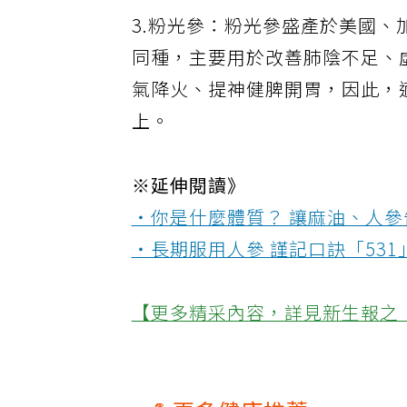
3.粉光參：粉光參盛產於美國
同種，主要用於改善肺陰不足、
氣降火、提神健脾開胃，因此，
上。
※延伸閱讀》
‧你是什麼體質？ 讓麻油、人
‧長期服用人參 謹記口訣「531
【更多精采內容，詳見新生報之