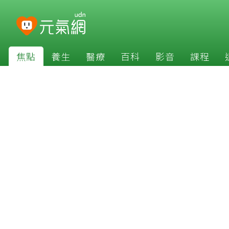
焦點
養生
醫療
百科
影音
課程