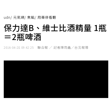
udn
/
元氣網
/
焦點
/
用藥停看聽
保力達B、維士比酒精量 1瓶
＝2瓶啤酒
聯合報 ／ 記者陳雨鑫／台北報導
2016-04-28 09:42:25