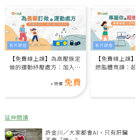
影片課程
影片課程
【免費線上課】為高壓族定
【免費線上課】
做的運動紓壓處方：加入行
燃脂體育課：超
動、增肌、互動元素，0基
氧」高壓族在家
免費
礎也能做！
負擔
特價
延伸閱讀
許金川／大家都會AI，只有肝臟
不會「唉」?