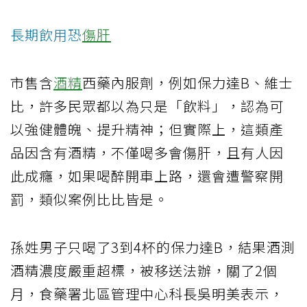
長期飲用恐
傷肝
市售含
酒精
西藥內服劑，例如保力達B、維士
比，許多民眾都以為只是「飲料」，認為可
以強健體魄、提升精神；但實際上，這類產
品因含有酒精，不僅喝多會傷肝，且有人因
此成癮，如果喝醉開車上路，還會遭警察開
罰，類似案例比比皆是。
孫姓男子只喝了3到4杯的保力達B，結果酒測
酒精濃度嚴重超標，被移送法辦，關了2個
月，食藥署北區管理中心科長吳明美表示，