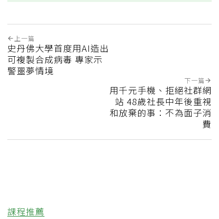
上一篇
史丹佛大學首度用AI造出
可複製合成病毒 專家示
警噩夢情境
下一篇
用千元手機、拒絕社群網
站 48歲社長中年後重視
和放棄的事：不為面子消
費
課程推薦