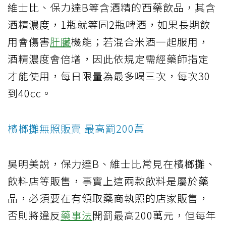
維士比、保力達B等含酒精的西藥飲品，其含
酒精濃度，1瓶就等同2瓶啤酒，如果長期飲
用會傷害
肝臟
機能；若混合米酒一起服用，
酒精濃度會倍增，因此依規定需經藥師指定
才能使用，每日限量為最多喝三次，每次30
到40cc。
檳榔攤無照販賣 最高罰200萬
吳明美說，保力達B、維士比常見在檳榔攤、
飲料店等販售，事實上這兩款飲料是屬於藥
品，必須要在有領取藥商執照的店家販售，
否則將違反
藥事法
開罰最高200萬元，但每年