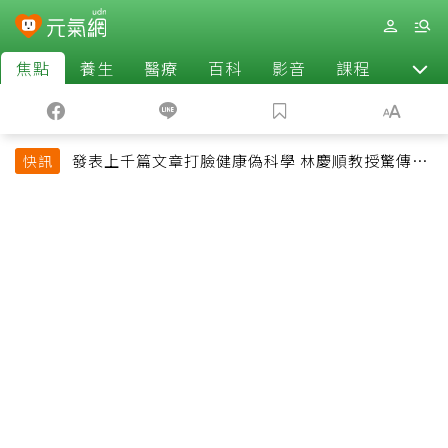
焦點
養生
醫療
百科
影音
課程
退休
發表上千篇文章打臉健康偽科學 林慶順教授驚傳意
快訊
外過世