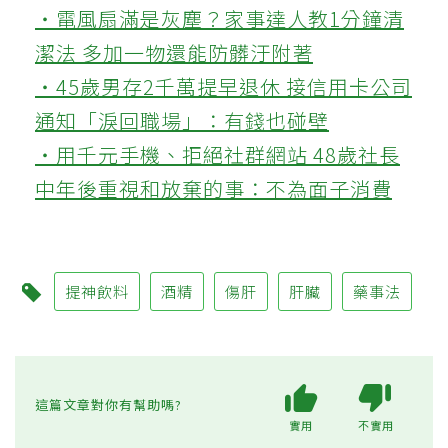
‧電風扇滿是灰塵？家事達人教1分鐘清
潔法 多加一物還能防髒汙附著
‧45歲男存2千萬提早退休 接信用卡公司
通知「淚回職場」：有錢也碰壁
‧用千元手機、拒絕社群網站 48歲社長
中年後重視和放棄的事：不為面子消費
提神飲料
酒精
傷肝
肝臟
藥事法
這篇文章對你有幫助嗎?
實用
不實用