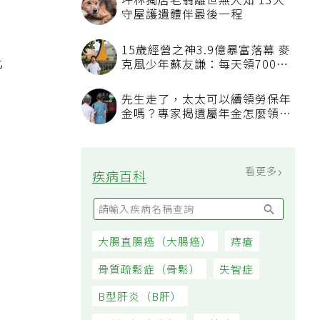
坪林獨居老翁離世無人知 13犬
守屋護遺體伴最後一程
15歲經營之神3.9億暴富落幕 麥
此
克風少年蘇友謙：每天領700元
過日子
先生走了，太太可以續領勞保年
金嗎？專家揭遺屬年金怎麼領，
看順位還要看資格
看更多
疾病百科
大腸直腸癌（大腸癌）
痔瘡
骨質疏鬆症（骨鬆）
失智症
B型肝炎（B肝）