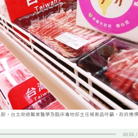
巴胺，台北榮總職業醫學及臨床毒物部主任楊振昌呼籲，政府應
00:00