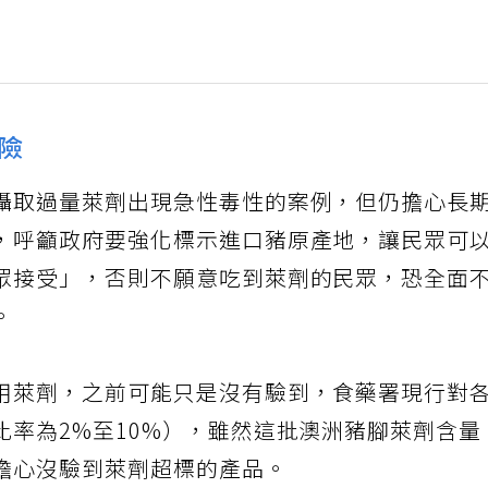
險
攝取過量萊劑出現急性毒性的案例，但仍擔心長
，呼籲政府要強化標示進口豬原產地，讓民眾可
眾接受」，否則不願意吃到萊劑的民眾，恐全面
。
用萊劑，之前可能只是沒有驗到，食藥署現行對
比率為2%至10%），雖然這批澳洲豬腳萊劑含量
擔心沒驗到萊劑超標的產品。