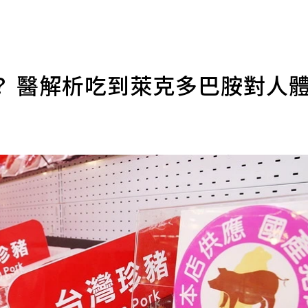
？ 醫解析吃到萊克多巴胺對人