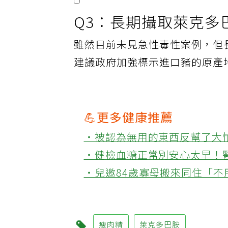
Q3：長期攝取萊克多
雖然目前未見急性毒性案例，但
建議政府加強標示進口豬的原產
💪更多健康推薦
‧被認為無用的東西反幫了大
‧健檢血糖正常別安心太早！
‧兒邀84歲寡母搬來同住「