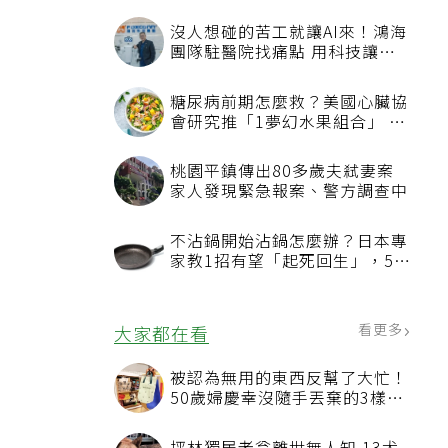
沒人想碰的苦工就讓AI來！鴻海
團隊駐醫院找痛點 用科技讓醫
療更有溫度
糖尿病前期怎麼救？美國心臟協
會研究推「1夢幻水果組合」 酪
梨加它改善血管功能
桃園平鎮傳出80多歲夫弒妻案
。
家人發現緊急報案、警方調查中
不沾鍋開始沾鍋怎麼辦？日本專
家教1招有望「起死回生」，5情
況該換新
看更多
大家都在看
被認為無用的東西反幫了大忙！
50歲婦慶幸沒隨手丟棄的3樣物
品