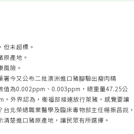
，但未超標。
豬原產地。
康風險。
藥署今又公布二批澳洲進口豬腳驗出
瘦肉精
0.002ppm、0.003ppm，總重量47.25公
ppm。外界認為，衛福部接連放行萊豬，感覺要讓
？台北榮總職業醫學及臨床毒物部主任楊振昌說
示清楚進口豬原產地，讓民眾有所選擇。