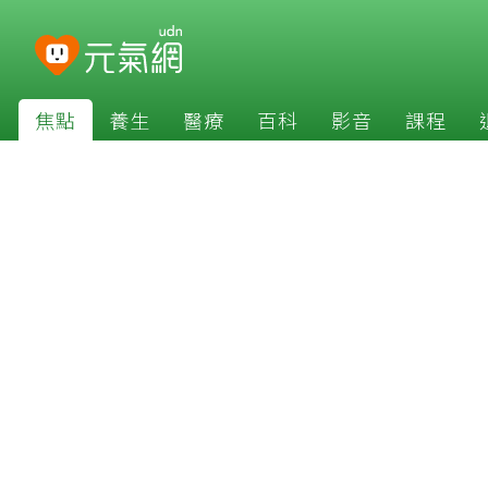
焦點
養生
醫療
百科
影音
課程