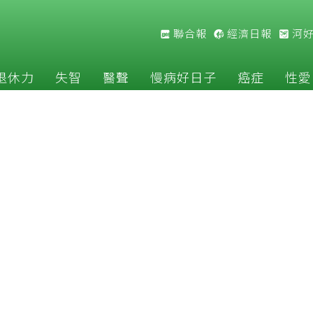
聯合報
經濟日報
河
退休力
失智
醫聲
慢病好日子
癌症
性愛