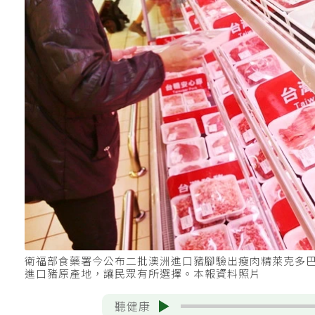
衛福部食藥署今公布二批澳洲進口豬腳驗出瘦肉精萊克多
進口豬原產地，讓民眾有所選擇。本報資料照片
聽健康