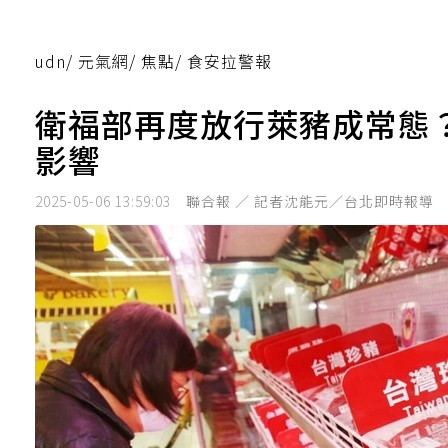
udn
/
元氣網
/
焦點
/
食安拉警報
衛福部再度放行萊豬成常態
影響
2025-05-06 13:59:03
聯合報 ／ 記者沈能元／台北即時報導