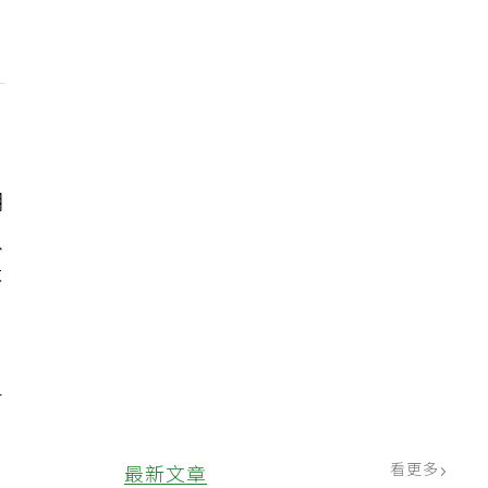
期
以
不
各
看更多
最新文章