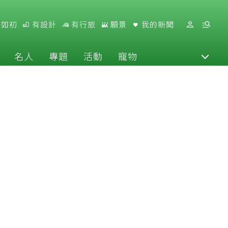
好如初
有設計
有行旅
願景
我的新聞
名人
專題
活動
寵物