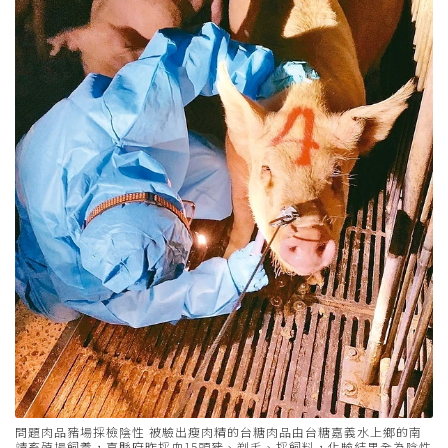
問題肉品豬場採檢陰性 被驗出瘦肉精的台糖肉品由台糖嘉義水上鄉的南
靖畜殖場飼養，嘉縣府昨採血15頭豬、剃毛、採飼料，化驗結果全為陰性