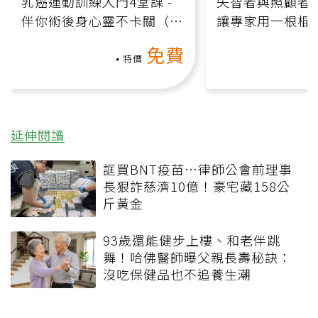
乳癌運動訓練入門4堂課 -
失智者與照顧者
伴你術後身心靈不卡關（線
讓專家用一根棍
上影音課）
何逆轉退化大腦
免費
課）
特價
延伸閱讀
誆買BNT疫苗…律師公會前理事
長狠詐慈濟10億！豪宅藏158公
斤黃金
93歲還能健步上樓、和老伴跳
舞！哈佛醫師曝父親長壽秘訣：
沒吃保健品也不追養生潮