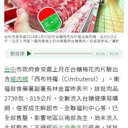
台中市食安處2024年1月15日在台糖梅花肉片驗出瘦肉精，合計819公
斤，已流入市面。圖為賣場上仍在販售的台糖豬肉。記者黃仲裕／攝影
聽健康
00:00
/
00:00
台中
市政府食安處上月在台糖梅花肉片驗出
含
瘦肉精
「西布特羅（Cimbuterol）」。衛
福部食藥署副署長林金富昨表示，該批肉品
2730包、819公斤，全數流入台糖健康易購
網、億客成生鮮超市、全聯福利中心等，已
全部售罄，影響地區以南部為主，尚未流入
北部縣市；不過經
新北市衛生局
追查，該批