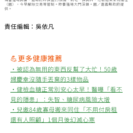
（圖），今早解除交易等管制。昨養殖場大門深鎖。圖／嘉義縣政府提
供。
責任編輯：吳依凡
💪更多健康推薦
‧被認為無用的東西反幫了大忙！50歲
婦慶幸沒隨手丟棄的3樣物品
‧健檢血糖正常別安心太早！醫曝「看不
見的隱患」：失智、糖尿病風險大增
‧兒邀84歲寡母搬來同住「不用付房租
還有人照顧」1個月後幻滅心寒