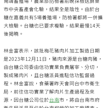
南靖畜殖場，農業部防檢署前晚採檢送屏東
市中央畜產會化驗，結果全是陰性。由於台
糖在嘉義共有5場養殖場，防檢署都將一併擴
大檢驗。台糖也已要求複驗，結果最慢14天
後揭曉。
林金富表示，該批梅花豬肉片加工製造日期
是2023年12月11日，豬肉來源是台糖肉豬，
由台糖公司委由信功實業負責屠宰、分切，
製成豬肉片，且台糖派員進駐信功監督過
程。林金富說，食藥署昨天會同台中市衛生
局，前往信功實業了解肉片生產過程及來
源，因台糖公司位於
台南
市，將由台南市府
衛生局派員至位於台南柳營的加工廠稽查。