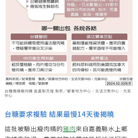
台糖豬爆瘦肉精 追產製流程 製表／都會地方中心、生活文教中心、元氣
中心
台糖要求複驗 結果最慢14天後揭曉
這批被驗出瘦肉精的
豬肉
來自嘉義縣水上鄉