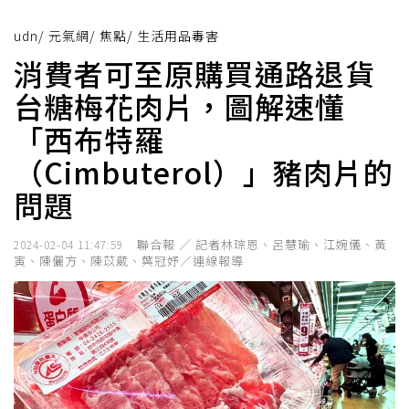
udn
/
元氣網
/
焦點
/
生活用品毒害
消費者可至原購買通路退貨
台糖梅花肉片，圖解速懂
「西布特羅
（Cimbuterol）」豬肉片的
問題
聯合報 ／ 記者林琮恩、呂慧瑜、江婉儀、黃
2024-02-04 11:47:59
寅、陳儷方、陳苡葳、葉冠妤／連線報導