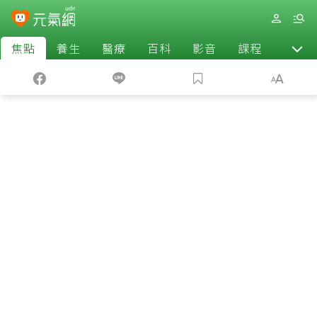
焦點
養生
醫療
百科
影音
課程
退休