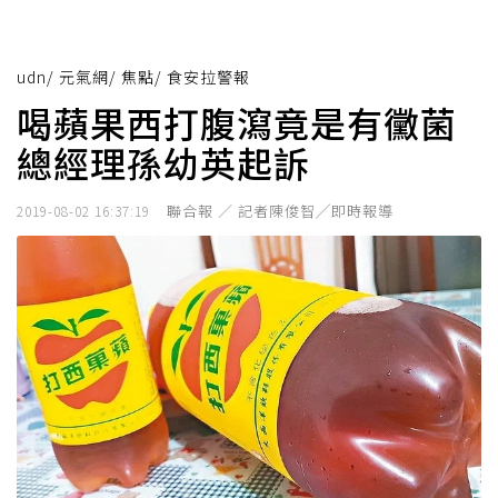
udn
/
元氣網
/
焦點
/
食安拉警報
喝蘋果西打腹瀉竟是有黴菌
總經理孫幼英起訴
聯合報 ／ 記者陳俊智╱即時報導
2019-08-02 16:37:19