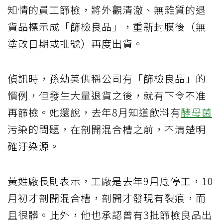
知情的員工篩檢，將外觀清澈、無雜質的退
貨品標示成「篩檢良品」，重新封膜後（無
塗改日期或批號）再度出貨。
偵訊時，孫幼英供稱公司有「篩檢良品」的
慣例，但發生大量退貨之後，就有下令不准
再篩檢。她還說，去年8月知道飲料有
酵母菌
污染的問題，在剖開混合槽之前，不清楚明
確汙染源。
黃姓廠長則表示，工廠是去年9月底停工，10
月初才剖開混合槽，剖開才發現有裂痕，而
且很髒。此外，他也承認曾有3批篩檢良品出