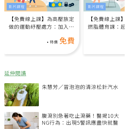
影片課程
影片課程
【免費線上課】為高壓族定
【免費線上課】
做的運動紓壓處方：加入行
燃脂體育課：超
動、增肌、互動元素，0基
氧」高壓族在家
免費
礎也能做！
負擔
特價
延伸閱讀
朱慧芳／冒泡泡的清涼松針汽水
腹瀉別急著吃止瀉藥！醫揭10大
NG行為：出現5警訊應盡快就醫