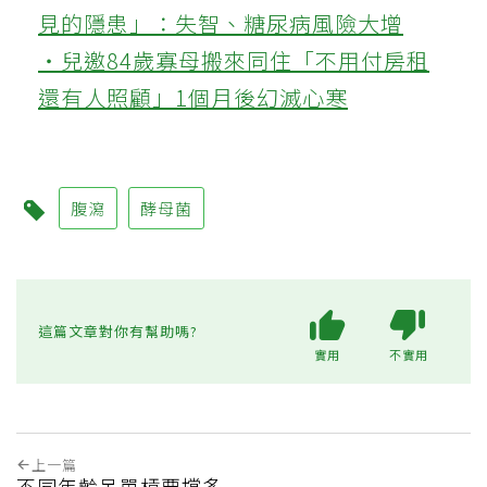
見的隱患」：失智、糖尿病風險大增
‧兒邀84歲寡母搬來同住「不用付房租
還有人照顧」1個月後幻滅心寒
腹瀉
酵母菌
這篇文章對你有幫助嗎?
實用
不實用
上一篇
不同年齡吊單槓要撐多