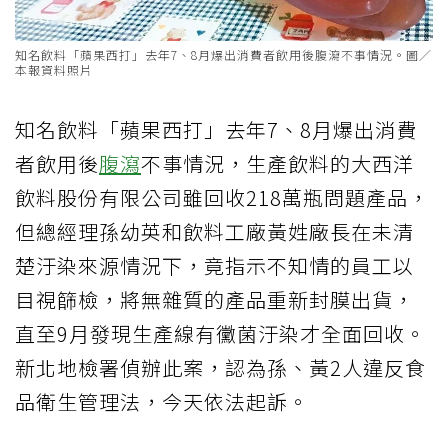
知名飲料「蘋果西打」去年7、8月爆出消費者飲用後腹瀉不事情況。圖／
本報資料照片
知名飲料「蘋果西打」去年7、8月爆出消費
者飲用後
腹瀉
不事情況，生產飲料的大西洋
飲料股份有限公司雖回收218萬瓶問題產品，
但總經理孫幼英和飲料工廠黃姓廠長在未清
楚汙染來源情況下，竟指示不知情的員工以
目視篩檢，將無雜質的產品重新封膜出貨，
直至9月發現生產線有黴菌汙染才全面回收。
新北地檢署偵辦此案，認為孫、黃2人違反食
品衛生管理法，今天依法起訴。