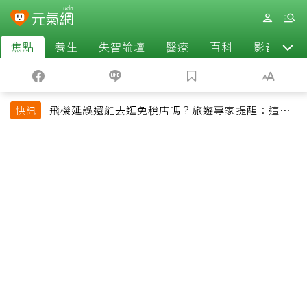
焦點
養生
失智論壇
醫療
百科
影音
飛機延誤還能去逛免稅店嗎？旅遊專家提醒：這個
快訊
時間最好別離開登機門