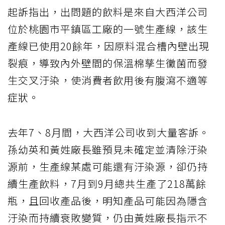
起訴指出，出問題的飲料是來自大西洋公司
位於桃園市平鎮區工廠的一號生產線，該生
產線已使用20餘年，因原料混合槽內壁出現
裂痕，導致內外壁間的保溫棉孳生黴菌而發
生交叉汙染，使消費者飲用後有腹瀉不適等
症狀。
去年7、8月間，大西洋公司收到大量客訴。
孫幼英和黃姓廠長雖預見未確定並清除汙染
源前，生產線某處可能還有汙染源，卻仍持
續生產飲料，7月到9月總共生產了218萬餘
瓶，且回收產品後，明知產品可能因為隱含
汙染而持續衰敗變質，仍由黃姓廠長指示不