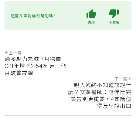
這篇文章對你有幫助嗎?
實用
不實用
上一篇
通膨壓力未減 7月物價
CPI年增率2.54% 連三個
月破警戒線
下一篇
親人臨終不知道該說什
麼？安寧醫師：陪伴比完
美告別更重要，4句話值
得及早說出口