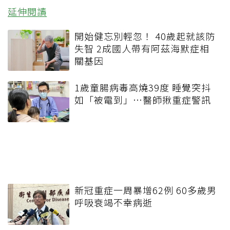
延伸閱讀
開始健忘別輕忽！ 40歲起就該防
失智 2成國人帶有阿茲海默症相
關基因
1歲童腸病毒高燒39度 睡覺突抖
如「被電到」…醫師揪重症警訊
新冠重症一周暴增62例 60多歲男
呼吸衰竭不幸病逝