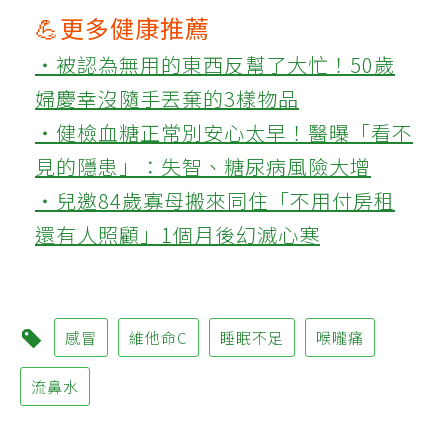
💪更多健康推薦
‧被認為無用的東西反幫了大忙！50歲
婦慶幸沒隨手丟棄的3樣物品
‧健檢血糖正常別安心太早！醫曝「看不
見的隱患」：失智、糖尿病風險大增
‧兒邀84歲寡母搬來同住「不用付房租
還有人照顧」1個月後幻滅心寒
感冒
維他命C
睡眠不足
喉嚨痛
流鼻水