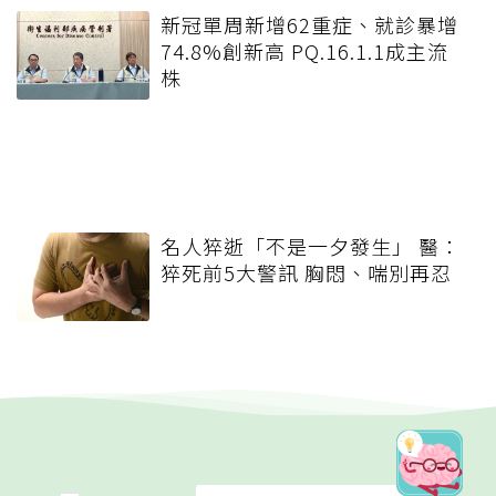
新冠單周新增62重症、就診暴增
74.8%創新高 PQ.16.1.1成主流
株
名人猝逝「不是一夕發生」 醫：
猝死前5大警訊 胸悶、喘別再忍