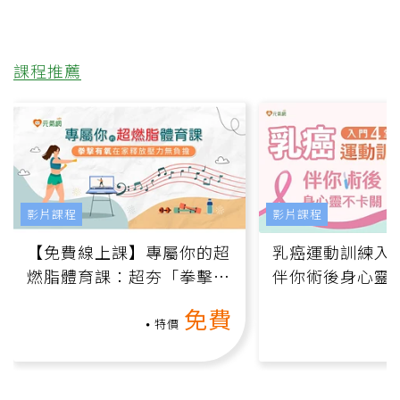
課程推薦
影片課程
影片課程
【免費線上課】專屬你的超
乳癌運動訓練入門
燃脂體育課：超夯「拳擊有
伴你術後身心靈
氧」高壓族在家釋放壓力無
上影音課）
免費
負擔
特價