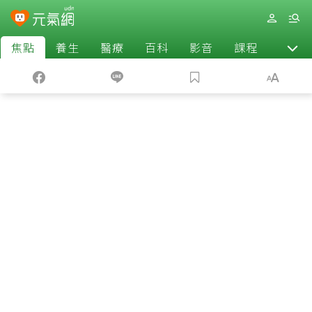
焦點
養生
醫療
百科
影音
課程
退休