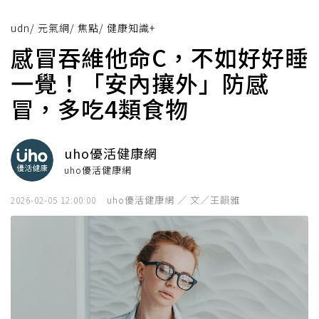
udn
/
元氣網
/
焦點
/
健康知識+
感冒吞維他命C，不如好好睡
一覺！「安內攘外」防感
冒，多吃4類食物
uho優活健康網
uho優活健康網
uho優活健康網 ／ 文／王韻雅
2026-02-05 12:00:00