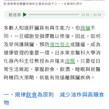
飲酒是導致胰臟受損的主要危險因子之一。本報資料照片
聽健康
00:00
/
00:00
多數人知道肝臟具有再生能力，但
胰臟
不
同，一旦細胞受損便難以修復。因此，如何
及早保護胰臟、預防
慢性發炎
或腫瘤，成為
健康管理的重要一環。日本東京醫科大學消
化器內科主任教授糸井隆夫
提醒
，只要從日
常生活做起，掌握飲食、飲酒、睡眠與就醫
時機四大策略，就能有效遠離胰臟疾病。
一、規律
飲食
為原則 減少油炸與高糖食
物