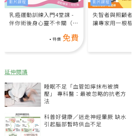
影片課程
影片課程
乳癌運動訓練入門4堂課 -
失智者與照顧者
伴你術後身心靈不卡關（線
讓專家用一根棍
上影音課）
何逆轉退化大腦
免費
課）
特價
延伸閱讀
睡眠不足「血管如擰抹布被擠
壓」 專科醫：最被忽略的抗老方
法
科普好健康／迷走神經暈厥 缺水
引起腦部暫時供血不足