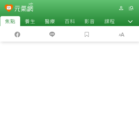
焦點
養生
醫療
百科
影音
課程
退休