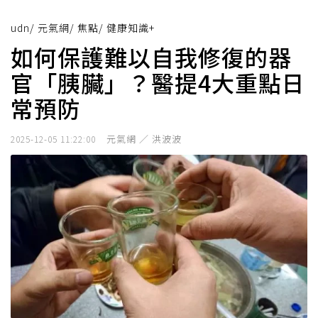
udn
/
元氣網
/
焦點
/
健康知識+
如何保護難以自我修復的器
官「胰臟」？醫提4大重點日
常預防
元氣網 ／ 洪波波
2025-12-05 11:22:00