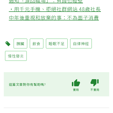
通知「淚回職場」：有錢也碰壁
‧用千元手機、拒絕社群網站 48歲社長
中年後重視和放棄的事：不為面子消費
胰臟
飲食
睡眠不足
自律神經
慢性發炎
這篇文章對你有幫助嗎?
實用
不實用