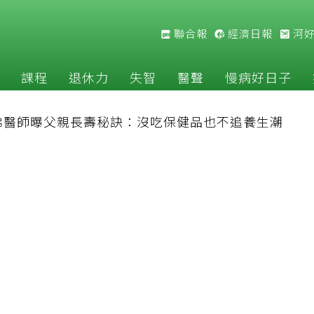
聯合報
經濟日報
河
課程
退休力
失智
醫聲
慢病好日子
佛醫師曝父親長壽秘訣：沒吃保健品也不追養生潮