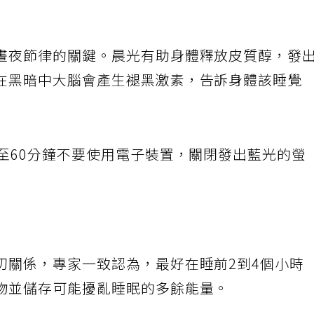
晝夜節律的關鍵。晨光有助身體釋放皮質醇，發
在黑暗中大腦會產生褪黑激素，告訴身體該睡覺
至60分鐘不要使用電子裝置，關閉發出藍光的螢
切關係，專家一致認為，最好在睡前2到4個小時
物並儲存可能擾亂睡眠的多餘能量。