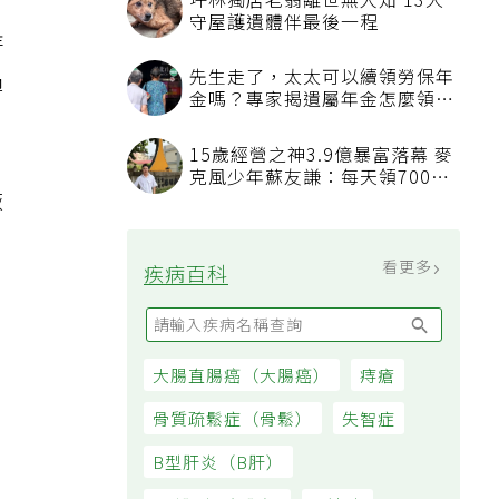
持
過
恢