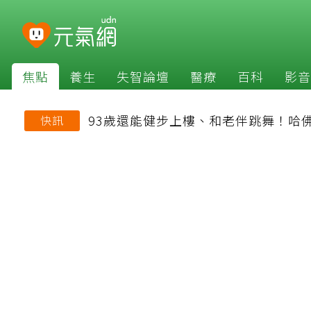
焦點
養生
失智論壇
醫療
百科
影音
93歲還能健步上樓、和老伴跳舞！哈
快訊