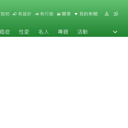
好如初
有設計
有行旅
願景
我的新聞
癌症
性愛
名人
專題
活動