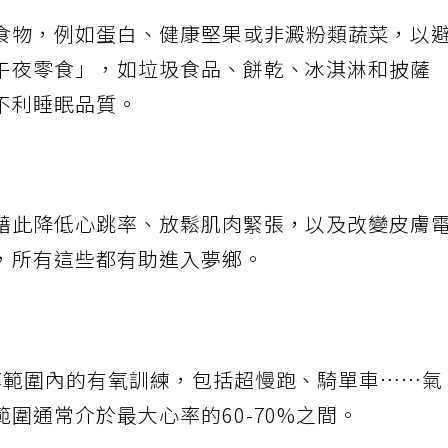
食物，例如蛋白、健康堅果或非澱粉類蔬菜，以
午夜零食」，如垃圾食品、餅乾、冰淇淋和披薩
不利睡眠品質。
藉此降低心跳率、放鬆肌肉緊張，以及改變皮膚
，所有這些都有助進入夢鄉。
率範圍內的有氧訓練，包括超慢跑、騎單車……氣
圍通常介於最大心率的60-70%之間。