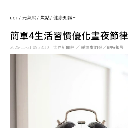
udn
/
元氣網
/
焦點
/
健康知識+
簡單4生活習慣優化晝夜節律
2025-11-21 09:33:10
世界新聞網 ／ 編譯盧炯燊／即時報導