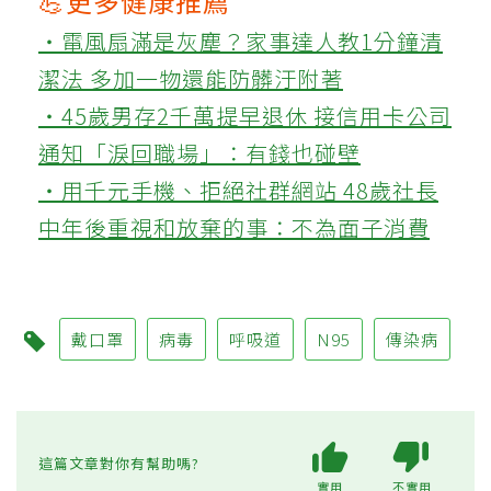
💪更多健康推薦
‧電風扇滿是灰塵？家事達人教1分鐘清
潔法 多加一物還能防髒汙附著
‧45歲男存2千萬提早退休 接信用卡公司
通知「淚回職場」：有錢也碰壁
‧用千元手機、拒絕社群網站 48歲社長
中年後重視和放棄的事：不為面子消費
戴口罩
病毒
呼吸道
N95
傳染病
這篇文章對你有幫助嗎?
實用
不實用