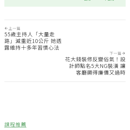
上一篇
55歲主持人「大量走
路」減重近10公斤 她透
露維持十多年習慣心法
下一篇
花大錢裝修反變俗氣！設
計師點名5大NG裝潢 讓
客廳顯得廉價又過時
課程推薦