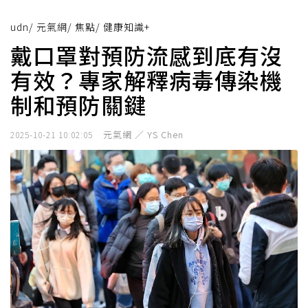
udn
/
元氣網
/
焦點
/
健康知識+
戴口罩對預防流感到底有沒
有效？專家解釋病毒傳染機
制和預防關鍵
元氣網 ／ YS Chen
2025-10-21 10:02:05