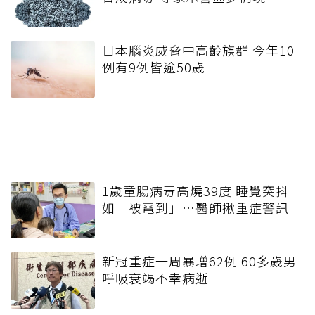
日本腦炎威脅中高齡族群 今年10
例有9例皆逾50歲
1歲童腸病毒高燒39度 睡覺突抖
如「被電到」…醫師揪重症警訊
新冠重症一周暴增62例 60多歲男
呼吸衰竭不幸病逝