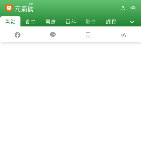
焦點
養生
醫療
百科
影音
課程
退休