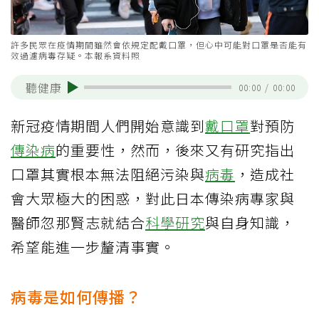
許多民眾在疫情期間雖然會依規定配戴口罩，但心中可能對口罩是否能有
效過濾病毒存疑。本報系資料照
聽健康
00:00
/
00:00
新冠疫情期間人們開始意識到
戴口罩
對預防
傳染病
的重要性，然而，後來又有研究指出
口罩其實根本無法阻絕污染與
病毒
，造成社
會大眾極大的困惑，對此日本傳染病專家與
醫師忽那賢志就結合
科學研究
與自身知識，
希望能進一步釐清事實。
病毒是如何傳播？