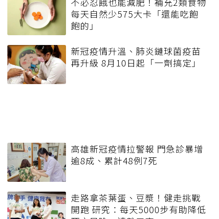
不必忍餓也能減肥！補充2類食物
每天自然少575大卡「還能吃飽
飽的」
新冠疫情升溫、肺炎鏈球菌疫苗
再升級 8月10日起「一劑搞定」
高雄新冠疫情拉警報 門急診暴增
逾8成、累計48例7死
走路拿茶葉蛋、豆漿！健走挑戰
開跑 研究：每天5000步有助降低