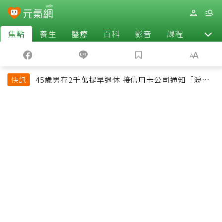
焦點
養生
醫療
百科
影音
課程
退休
45歲男存2千萬提早退休 接信用卡公司通知「淚回
快訊
職場」：有錢也碰壁