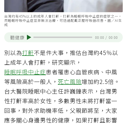
台灣約有45%以上的成年人會打鼾，打鼾為睡眠呼吸中止症的症狀之一，
而睡眠呼吸中止症並非無法治療，可透過配戴正壓呼吸器改善。圖／AI生
成
聽健康
00:00
/
00:00
別以為
打鼾
不是件大事，推估台灣約45％以
上成年人會打鼾，研究顯示，
睡眠呼吸中止症
患者罹患心血管疾病、中風
等風險高於一般人，
死亡風險
增加約2.5倍。
台大醫院睡眠中心主任許巍鐘表示，台灣男
性打鼾率高於女性，多數男性未將打鼾當一
回事，對外求助機率低，父親節將至，大家
應多關心身邊男性的健康，如果打鼾且影響