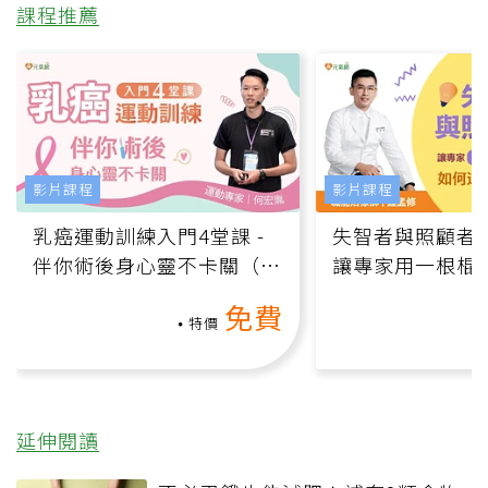
課程推薦
影片課程
影片課程
乳癌運動訓練入門4堂課 -
失智者與照顧者
伴你術後身心靈不卡關（線
讓專家用一根棍
上影音課）
何逆轉退化大腦
免費
課）
特價
延伸閱讀