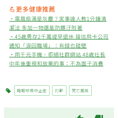
💪更多健康推薦
‧電風扇滿是灰塵？家事達人教1分鐘清
潔法 多加一物還能防髒汙附著
‧45歲男存2千萬提早退休 接信用卡公司
通知「淚回職場」：有錢也碰壁
‧用千元手機、拒絕社群網站 48歲社長
中年後重視和放棄的事：不為面子消費
睡眠呼吸中止症
打鼾
死亡風險