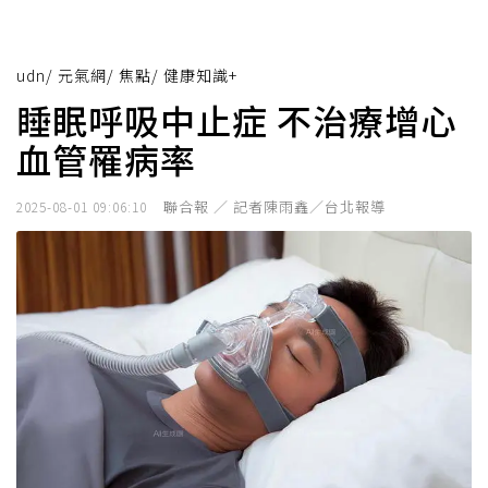
udn
/
元氣網
/
焦點
/
健康知識+
睡眠呼吸中止症 不治療增心
血管罹病率
聯合報 ／ 記者陳雨鑫／台北報導
2025-08-01 09:06:10