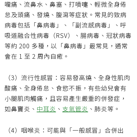
嚨痛、流鼻水、鼻塞、打噴嚏、輕微全身倦
怠及頭痛、發燒、腹瀉等症狀。常見的致病
病毒包括「鼻病毒」、「副流感病毒」、呼
吸道融合性病毒（RSV）、腸病毒、冠狀病毒
等約 200 多種，以「鼻病毒」最常見，通常
會在 1 至 2 周內自癒。
（3）流行性感冒：容易發高燒、全身性肌肉
酸痛、全身倦怠、食慾不振，有些幼兒會有
小腿肌肉觸痛，且容易產生嚴重的併發症，
如鼻竇炎、
中耳炎
、
支氣管炎
、肺炎等。
（4）咽喉炎：可能與「一般感冒」合併出