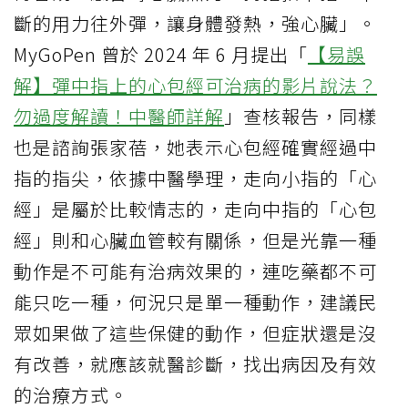
斷的用力往外彈，讓身體發熱，強心臟」。
MyGoPen 曾於 2024 年 6 月提出「
【易誤
解】彈中指上的心包經可治病的影片說法？
勿過度解讀！中醫師詳解
」查核報告，同樣
也是諮詢張家蓓，她表示心包經確實經過中
指的指尖，依據中醫學理，走向小指的「心
經」是屬於比較情志的，走向中指的「心包
經」則和心臟血管較有關係，但是光靠一種
動作是不可能有治病效果的，連吃藥都不可
能只吃一種，何況只是單一種動作，建議民
眾如果做了這些保健的動作，但症狀還是沒
有改善，就應該就醫診斷，找出病因及有效
的治療方式。