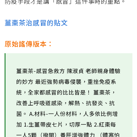
防疫手段才是講「感冒」這件事時的重點。
薑棗茶治感冒的貼文
原始謠傳版本：
薑棗茶-感冒急救方 陳淑貞 老師親身體驗
的妙方 最近強勢病毒侵襲，重挫免疫系
統，全家都感冒的比比皆是！ 薑棗茶，
改善上呼吸道感染，解熱、抗發炎、抗
菌。 A.材料-一人份材料，人多依比例增
加 1.生薑帶皮七片，切厚一點 2.紅棗每
一人5顆（撥開）養肝增強體力 （體寒怕