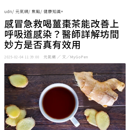
udn
/
元氣網
/
焦點
/
健康知識+
感冒急救喝薑棗茶能改善上
呼吸道感染？醫師詳解坊間
妙方是否真有效用
元氣網 ／ 文／MyGoPen
2025-02-04 11:39:00