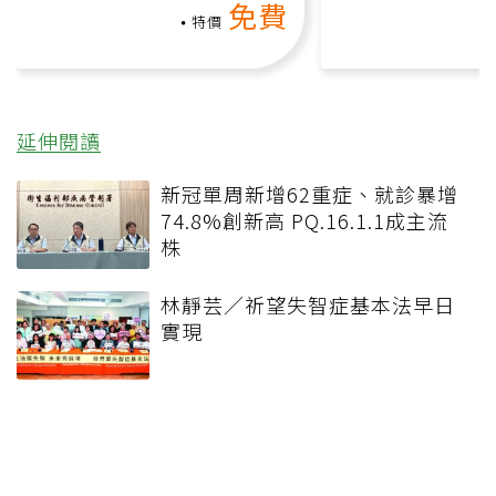
免費
礎也能做！
負擔
特價
延伸閱讀
新冠單周新增62重症、就診暴增
74.8%創新高 PQ.16.1.1成主流
株
林靜芸／祈望失智症基本法早日
實現