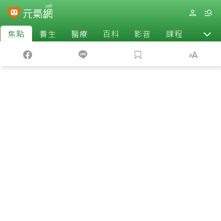
焦點
養生
醫療
百科
影音
課程
退休