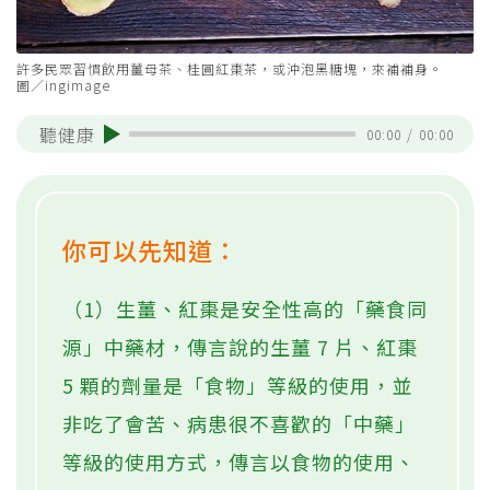
許多民眾習慣飲用薑母茶、桂圓紅棗茶，或沖泡黑糖塊，來補補身。
圖／ingimage
聽健康
00:00
/
00:00
你可以先知道：
（1）生薑、紅棗是安全性高的「藥食同
源」中藥材，傳言說的生薑 7 片、紅棗
5 顆的劑量是「食物」等級的使用，並
非吃了會苦、病患很不喜歡的「中藥」
等級的使用方式，傳言以食物的使用、