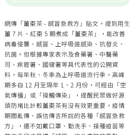
網傳「薑棗茶 - 感冒急救方」貼文，提到用生
薑 7 片、紅棗 5 顆煮成「薑棗茶」，能改善
病毒侵襲、感冒、上呼吸道感染、抗發炎、
抗菌。但根據專家表示及食藥署、中醫藥
司、疾管署、國健署等具代表性的公開資
料，每年秋、冬季為上呼吸道流行季，高峰
期多自 12 月至隔年 1、2 月份，可經由「空
氣傳播」或「接觸傳染」，提醒民眾做好源
頭防堵比計較薑棗茶有沒有效更重要，疫情
期間亂傳、誤信傳言所說的各種「感冒急救
方」，還不如戴口罩、勤洗手、接種疫苗等