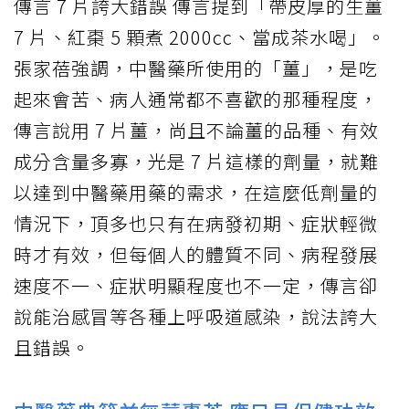
傳言 7 片誇大錯誤 傳言提到「帶皮厚的生薑
7 片、紅棗 5 顆煮 2000cc、當成茶水喝」。
張家蓓強調，中醫藥所使用的「薑」，是吃
起來會苦、病人通常都不喜歡的那種程度，
傳言說用 7 片薑，尚且不論薑的品種、有效
成分含量多寡，光是 7 片這樣的劑量，就難
以達到中醫藥用藥的需求，在這麼低劑量的
情況下，頂多也只有在病發初期、症狀輕微
時才有效，但每個人的體質不同、病程發展
速度不一、症狀明顯程度也不一定，傳言卻
說能治感冒等各種上呼吸道感染，說法誇大
且錯誤。