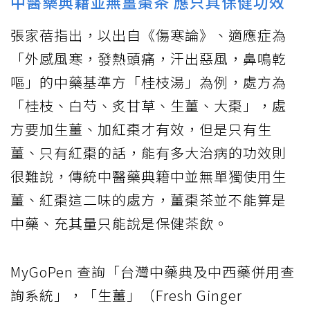
中醫藥典籍並無薑棗茶 應只具保健功效
張家蓓指出，以出自《傷寒論》、適應症為
「外感風寒，發熱頭痛，汗出惡風，鼻鳴乾
嘔」的中藥基準方「桂枝湯」為例，處方為
「桂枝、白芍、炙甘草、生薑、大棗」，處
方要加生薑、加紅棗才有效，但是只有生
薑、只有紅棗的話，能有多大治病的功效則
很難說，傳統中醫藥典籍中並無單獨使用生
薑、紅棗這二味的處方，薑棗茶並不能算是
中藥、充其量只能說是保健茶飲。
MyGoPen 查詢「台灣中藥典及中西藥併用查
詢系統」，「生薑」（Fresh Ginger