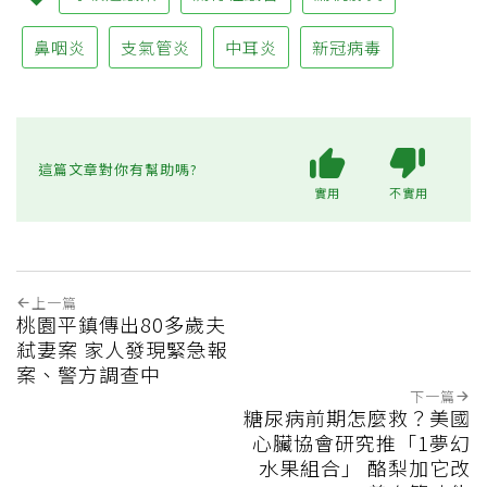
鼻咽炎
支氣管炎
中耳炎
新冠病毒
這篇文章對你有幫助嗎?
實用
不實用
上一篇
桃園平鎮傳出80多歲夫
弒妻案 家人發現緊急報
案、警方調查中
下一篇
糖尿病前期怎麼救？美國
心臟協會研究推「1夢幻
水果組合」 酪梨加它改