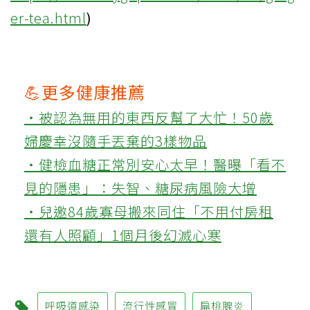
er-tea.html
)
💪更多健康推薦
‧被認為無用的東西反幫了大忙！50歲
婦慶幸沒隨手丟棄的3樣物品
‧健檢血糖正常別安心太早！醫曝「看不
見的隱患」：失智、糖尿病風險大增
‧兒邀84歲寡母搬來同住「不用付房租
還有人照顧」1個月後幻滅心寒
呼吸道感染
流行性感冒
扁桃腺炎