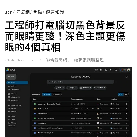
udn
/
元氣網
/
焦點
/
健康知識+
工程師打電腦切黑色背景反
而眼睛更酸！深色主題更傷
眼的4個真相
聯合新聞網 ／ 編輯張麒麟整理
2024-10-22 11:21:13