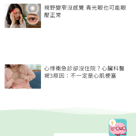
視野變窄沒感覺 青光眼也可能眼
壓正常
心悸衝急診卻沒住院？心臟科醫
揭3原因：不一定是心肌梗塞