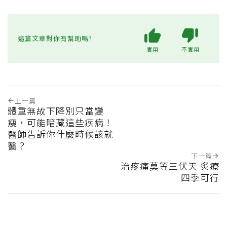
這篇文章對你有幫助嗎?
實用
不實用
上一篇
體重無故下降別只當變
瘦，可能暗藏這些疾病！
醫師告訴你什麼時候該就
醫？
下一篇
治疼痛莫等三伏天 炙療
四季可行