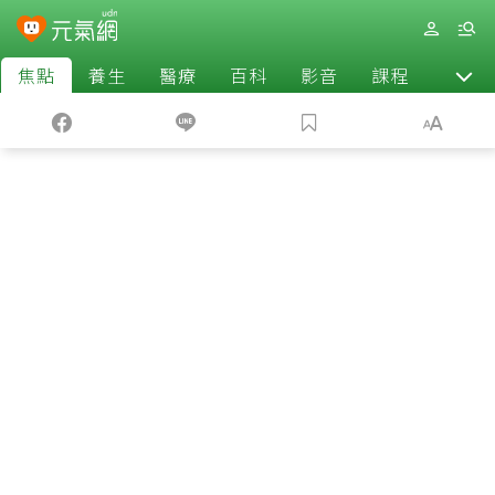
焦點
養生
醫療
百科
影音
課程
退休