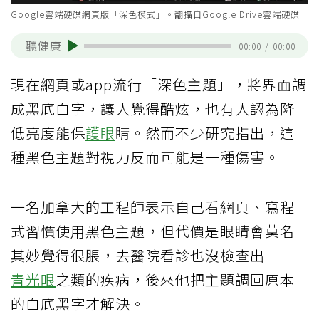
Google雲端硬碟網頁版「深色模式」。翻攝自Google Drive雲端硬碟
聽健康
00:00
/
00:00
現在網頁或app流行「深色主題」，將界面調
成黑底白字，讓人覺得酷炫，也有人認為降
低亮度能保
護眼
睛。然而不少研究指出，這
種黑色主題對視力反而可能是一種傷害。
一名加拿大的工程師表示自己看網頁、寫程
式習慣使用黑色主題，但代價是眼睛會莫名
其妙覺得很脹，去醫院看診也沒檢查出
青光眼
之類的疾病，後來他把主題調回原本
的白底黑字才解決。