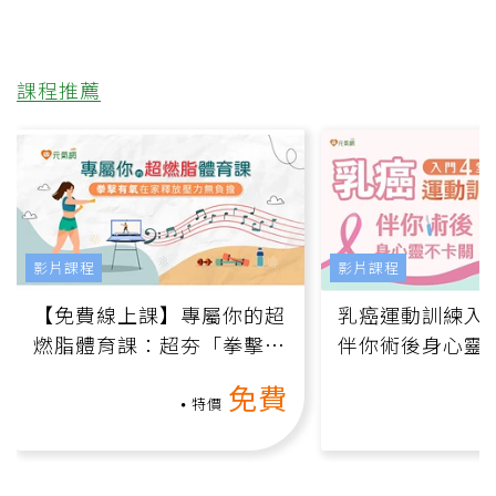
課程推薦
影片課程
影片課程
【免費線上課】專屬你的超
乳癌運動訓練入門
燃脂體育課：超夯「拳擊有
伴你術後身心靈
氧」高壓族在家釋放壓力無
上影音課）
免費
負擔
特價