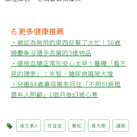
💪更多健康推薦
‧被認為無用的東西反幫了大忙！50歲
婦慶幸沒隨手丟棄的3樣物品
‧健檢血糖正常別安心太早！醫曝「看不
見的隱患」：失智、糖尿病風險大增
‧兒邀84歲寡母搬來同住「不用付房租
還有人照顧」1個月後幻滅心寒
維生素A
夜盲症
暈眩
青光眼
護眼