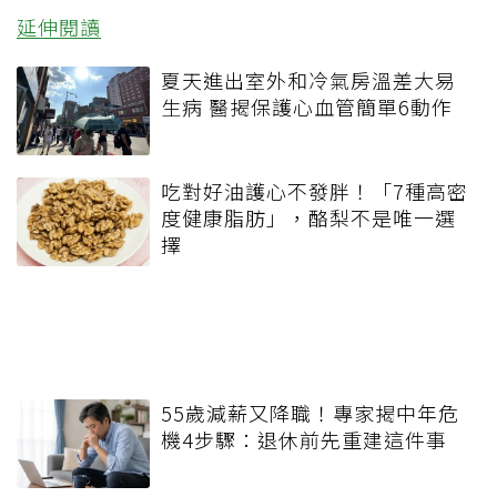
延伸閱讀
夏天進出室外和冷氣房溫差大易
生病 醫揭保護心血管簡單6動作
吃對好油護心不發胖！「7種高密
度健康脂肪」，酪梨不是唯一選
擇
55歲減薪又降職！專家揭中年危
機4步驟：退休前先重建這件事