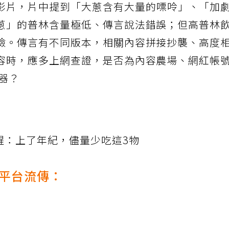
影片，片中提到「大蔥含有大量的嘌呤」、「加
蔥」的普林含量極低、傳言說法錯誤；但高普林
險。傳言有不同版本，相關內容拼接抄襲、高度
容時，應多上網查證，是否為內容農場、網紅帳
器？
醒：上了年紀，儘量少吃這3物
平台流傳：