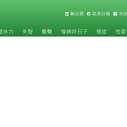
聯合報
經濟日報
河
退休力
失智
醫聲
慢病好日子
癌症
性愛