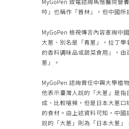
MyGoPen 致電諮詢馬偕醫
呤」也稱作「普林」，但中國所
MyGoPen 檢視傳言內容查
大蔥、別名是「青蔥」，拉丁學名為 A
的香料调味品或蔬菜食用」，由
蔥」。
MyGoPen 諮詢曾任中興大
他表示臺灣人說的「大蔥」是指日
成、比較嗆辣，但是日本大蔥口味
的食材。由上述資料可知，中國
說的「大蔥」則為「日本大蔥」