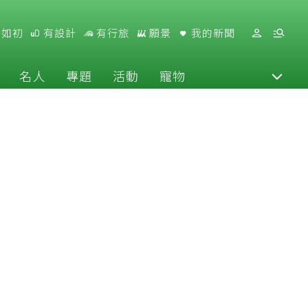
好如初
有設計
有行旅
願景
我的新聞
名人
專題
活動
寵物