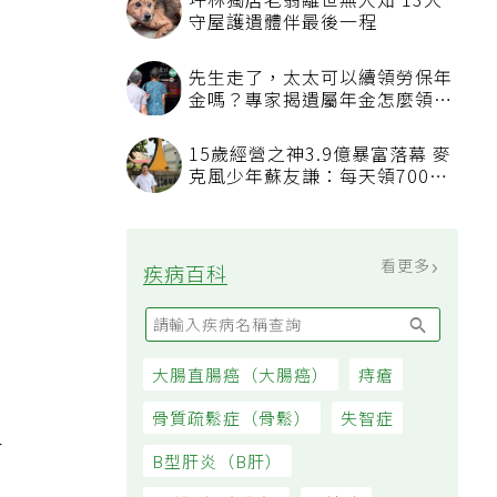
坪林獨居老翁離世無人知 13犬
守屋護遺體伴最後一程
先生走了，太太可以續領勞保年
金嗎？專家揭遺屬年金怎麼領，
看順位還要看資格
15歲經營之神3.9億暴富落幕 麥
克風少年蘇友謙：每天領700元
過日子
看更多
疾病百科
大腸直腸癌（大腸癌）
痔瘡
骨質疏鬆症（骨鬆）
失智症
人
B型肝炎（B肝）