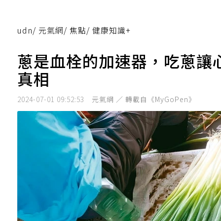
udn
/
元氣網
/
焦點
/
健康知識+
蔥是血栓的加速器，吃蔥讓
真相
2024-07-01 09:52:53
元氣網 ／ 轉載自《MyGoPen》