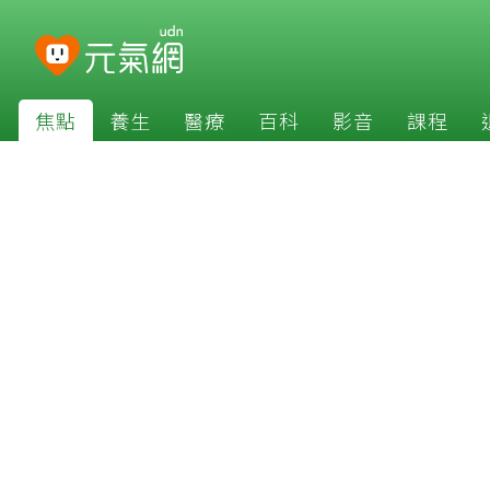
焦點
養生
醫療
百科
影音
課程