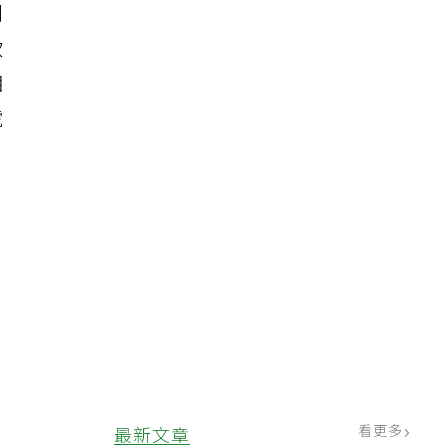
劇
飲
相
號
看更多
最新文章