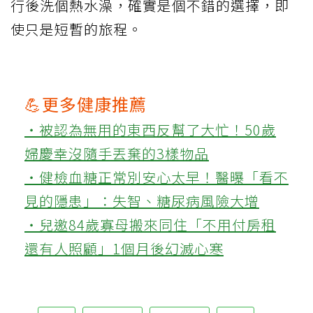
行後洗個熱水澡，確實是個不錯的選擇，即
使只是短暫的旅程。
💪更多健康推薦
‧被認為無用的東西反幫了大忙！50歲
婦慶幸沒隨手丟棄的3樣物品
‧健檢血糖正常別安心太早！醫曝「看不
見的隱患」：失智、糖尿病風險大增
‧兒邀84歲寡母搬來同住「不用付房租
還有人照顧」1個月後幻滅心寒