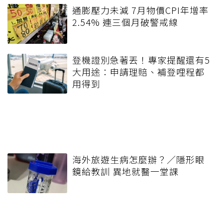
通膨壓力未減 7月物價CPI年增率
2.54% 連三個月破警戒線
登機證別急著丟！專家提醒還有5
大用途：申請理賠、補登哩程都
用得到
海外旅遊生病怎麼辦？／隱形眼
鏡給教訓 異地就醫一堂課