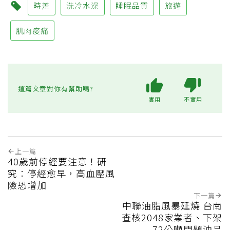
時差
洗冷水澡
睡眠品質
旅遊
肌肉痠痛
這篇文章對你有幫助嗎?
實用
不實用
上一篇
40歲前停經要注意！研
究：停經愈早，高血壓風
險恐增加
下一篇
中聯油脂風暴延燒 台南
查核2048家業者、下架
72公噸問題油品