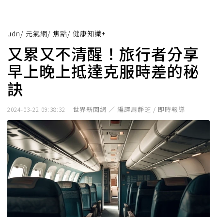
udn
/
元氣網
/
焦點
/
健康知識+
又累又不清醒！旅行者分享
早上晚上抵達克服時差的秘
訣
世界新聞網 ／ 編譯周靜芝 / 即時報導
2024-03-22 09:38:32