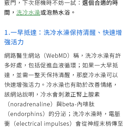
竅門，下次搭機時不妨一試：
選個合適的時
間，
洗冷水澡
或泡熱水浴。
1.一早抵達：洗冷水澡保持清醒、快速增
強活力
網路醫生網站（WebMD）稱，洗冷水澡有許
多好處，包括促進血液循環；如果一大早抵
達，並需一整天保持清醒，那麼冷水澡可以
快速增強活力。冷水澡也有助於改善情緒，
該網站說明，冷水會刺激正腎上腺素
（noradrenaline）與beta-內啡肽
（endorphins）的分泌；洗冷水澡時，電脈
衝（electrical impulses）會從神經末梢傳至