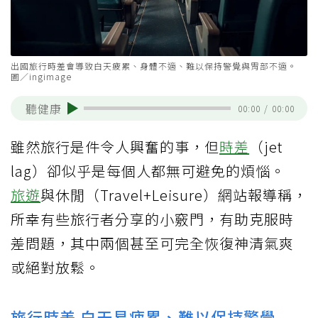
出國旅行時差會導致白天疲累、身體不適、難以保持警覺與胃部不適。
圖／ingimage
聽健康
00:00
/
00:00
雖然旅行是件令人興奮的事，但
時差
（jet
lag）卻似乎是每個人都無可避免的煩惱。
旅遊
與休閒（Travel+Leisure）網站報導稱，
所幸有些旅行者分享的小竅門，有助克服時
差問題，其中兩個甚至可完全恢復神清氣爽
或絕對放鬆。
旅行時差 白天易疲累、難以保持警覺