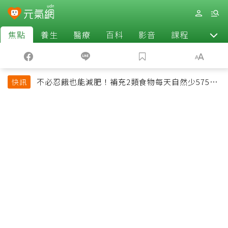
焦點
養生
醫療
百科
影音
課程
退休
不必忍餓也能減肥！補充2類食物每天自然少575大
快訊
卡「還能吃飽飽的」